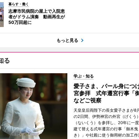
暮らす・働く
志摩市民病院の屋上で入院患
者がドラム演奏 動画再生が
50万回超に
もっと見る
知る
学ぶ・知る
愛子さま、パール身につ
宮参拝 式年遷宮行事「
などご視察
天皇皇后両陛下の長女愛子さまが8月
の2日間、伊勢神宮の外宮（げくう
（ないくう）を参拝し、20年に一
建て替える式年遷宮の行事「御木曳
き）」や社殿に使う御用材の加工作