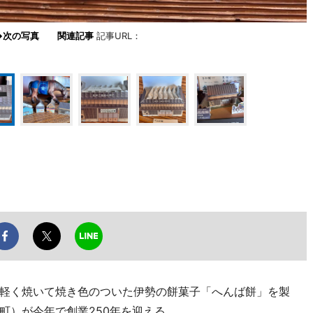
→次の写真
関連記事
記事URL：
軽く焼いて焼き色のついた伊勢の餅菓子「へんば餅」を製
町）が今年で創業250年を迎える。