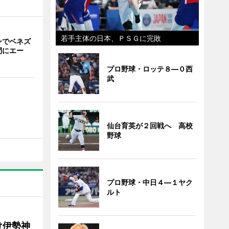
若手主体の日本、ＰＳＧに完敗
ンでベネズ
間にエー
プロ野球・ロッテ８―０西
武
仙台育英が２回戦へ 高校
野球
プロ野球・中日４―１ヤク
ルト
け伊勢神