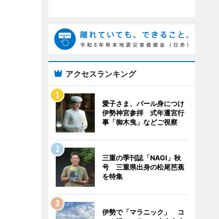
アクセスランキング
愛子さま、パール身につけ
伊勢神宮参拝 式年遷宮行
事「御木曳」などご視察
三重の季刊誌「NAGI」秋
号 三重県出身の松尾芭蕉
を特集
伊勢で「マラニック」 コ