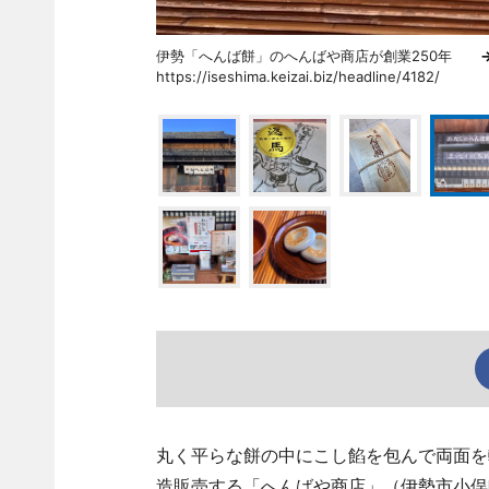
伊勢「へんば餅」のへんばや商店が創業250年
https://iseshima.keizai.biz/headline/4182/
丸く平らな餅の中にこし餡を包んで両面を
造販売する「へんばや商店」（伊勢市小俣