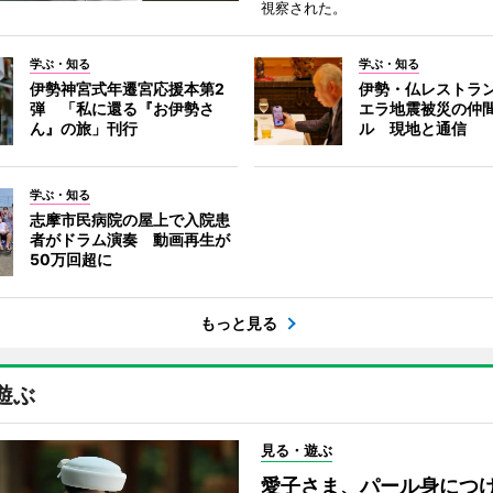
視察された。
学ぶ・知る
学ぶ・知る
伊勢神宮式年遷宮応援本第2
伊勢・仏レストラ
弾 「私に還る『お伊勢さ
エラ地震被災の仲
ん』の旅」刊行
ル 現地と通信
学ぶ・知る
志摩市民病院の屋上で入院患
者がドラム演奏 動画再生が
50万回超に
もっと見る
遊ぶ
見る・遊ぶ
愛子さま、パール身につ