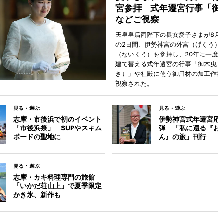
宮参拝 式年遷宮行事「
などご視察
天皇皇后両陛下の長女愛子さまが8月
の2日間、伊勢神宮の外宮（げくう
（ないくう）を参拝し、20年に一
建て替える式年遷宮の行事「御木曳
き）」や社殿に使う御用材の加工作
視察された。
見る・遊ぶ
見る・遊ぶ
志摩・市後浜で初のイベント
伊勢神宮式年遷宮
「市後浜祭」 SUPやスキム
弾 「私に還る『
ボードの聖地に
ん』の旅」刊行
見る・遊ぶ
志摩・カキ料理専門の旅館
「いかだ荘山上」で夏季限定
かき氷、新作も