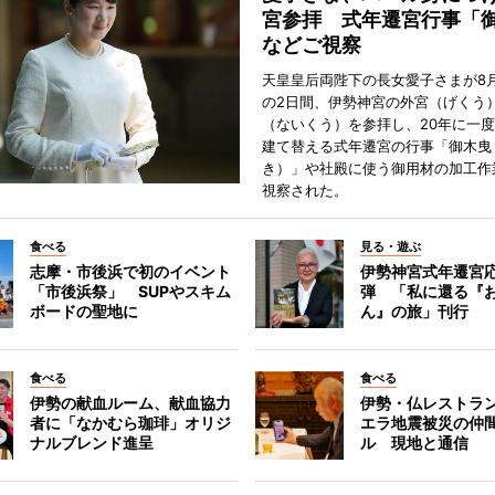
宮参拝 式年遷宮行事「
などご視察
天皇皇后両陛下の長女愛子さまが8月
の2日間、伊勢神宮の外宮（げくう
（ないくう）を参拝し、20年に一
建て替える式年遷宮の行事「御木曳
き）」や社殿に使う御用材の加工作
視察された。
食べる
見る・遊ぶ
志摩・市後浜で初のイベント
伊勢神宮式年遷宮
「市後浜祭」 SUPやスキム
弾 「私に還る『
ボードの聖地に
ん』の旅」刊行
食べる
食べる
伊勢の献血ルーム、献血協力
伊勢・仏レストラ
者に「なかむら珈琲」オリジ
エラ地震被災の仲
ナルブレンド進呈
ル 現地と通信