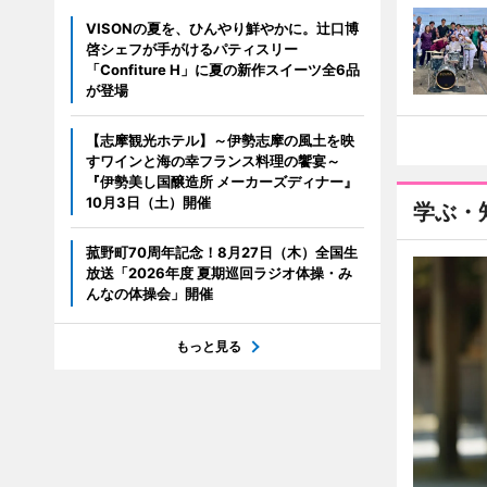
VISONの夏を、ひんやり鮮やかに。辻口博
啓シェフが手がけるパティスリー
「Confiture H」に夏の新作スイーツ全6品
が登場
【志摩観光ホテル】～伊勢志摩の風土を映
すワインと海の幸フランス料理の饗宴～
『伊勢美し国醸造所 メーカーズディナー』
10月3日（土）開催
学ぶ・
菰野町70周年記念！8月27日（木）全国生
放送「2026年度 夏期巡回ラジオ体操・み
んなの体操会」開催
もっと見る