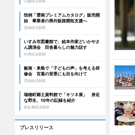
宗像経済新聞
恒例「雲南プレミアムカタログ」販売開
始 事業者の県外販路開拓支援へ
雲南経済新聞
いすみ市図書館で、絵本作家どいかやさ
ん講演会 田舎暮らしの魅力話す
外房経済新聞
飯南・来島で「子どもの声」を考える研
修会 言葉の背景にも目を向けて
雲南経済新聞
瑞穂町郷土資料館で「キツネ展」 身近
な野生、10年の記録を紹介
西多摩経済新聞
プレスリリース