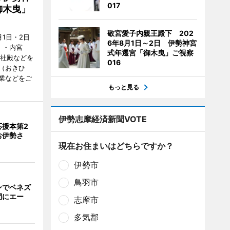
017
御木曳」
敬宮愛子内親王殿下 202
1日・2日
6年8月1日～2日 伊勢神宮
）・内宮
式年遷宮「御木曳」ご視察
度社殿などを
016
（おきひ
業などをご
もっと見る
伊勢志摩経済新聞VOTE
応援本第2
お伊勢さ
現在お住まいはどちらですか？
伊勢市
鳥羽市
ンでベネズ
間にエー
志摩市
多気郡