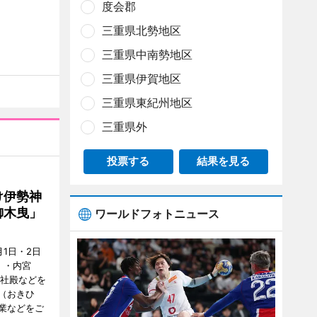
度会郡
三重県北勢地区
三重県中南勢地区
三重県伊賀地区
三重県東紀州地区
三重県外
投票する
結果を見る
け伊勢神
御木曳」
ワールドフォトニュース
1日・2日
）・内宮
度社殿などを
（おきひ
業などをご