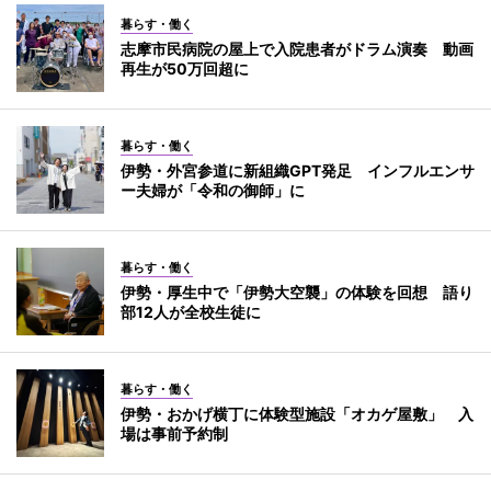
暮らす・働く
志摩市民病院の屋上で入院患者がドラム演奏 動画
再生が50万回超に
暮らす・働く
伊勢・外宮参道に新組織GPT発足 インフルエンサ
ー夫婦が「令和の御師」に
暮らす・働く
伊勢・厚生中で「伊勢大空襲」の体験を回想 語り
部12人が全校生徒に
暮らす・働く
伊勢・おかげ横丁に体験型施設「オカゲ屋敷」 入
場は事前予約制