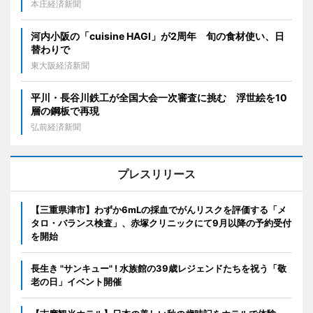
本庄経済新聞
河内小阪の「cuisine HAGI」が2周年 旬の食材使い、日
替わりで
東大阪経済新聞
平川・長谷川鉄工が全国大会一次審査に挑む 浮世絵を10
層の鋼板で再現
弘前経済新聞
プレスリリース
【三重県津市】わずか6mLの採血でがんリスクを評価する「メ
タロ・バランス検査」、赤塚クリニックにて9月以降の予約受付
を開始
長生き "サンキュー" ! 水族館の39歳レジェンドたちを祝う「敬
老の日」イベント開催