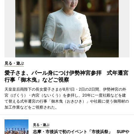
見る・遊ぶ
愛子さま、パール身につけ伊勢神宮参拝 式年遷宮
行事「御木曳」などご視察
天皇皇后両陛下の長女愛子さまが8月1日・2日の2日間、伊勢神宮の外
宮（げくう）・内宮（ないくう）を参拝し、20年に一度社殿などを建
て替える式年遷宮の行事「御木曳（おきひき）」や社殿に使う御用材の
加工作業などをご視察された。
見る・遊ぶ
志摩・市後浜で初のイベント「市後浜祭」 SUPや