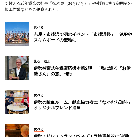
て替える式年遷宮の行事「御木曳（おきひき）」や社殿に使う御用材の
加工作業などをご視察された。
食べる
志摩・市後浜で初のイベント「市後浜祭」 SUPや
スキムボードの聖地に
見る・遊ぶ
伊勢神宮式年遷宮応援本第2弾 「私に還る『お伊
勢さん』の旅」刊行
食べる
伊勢の献血ルーム、献血協力者に「なかむら珈琲」
オリジナルブレンド進呈
食べる
伊勢・仏レストランでベネズエラ地震被災の仲間に