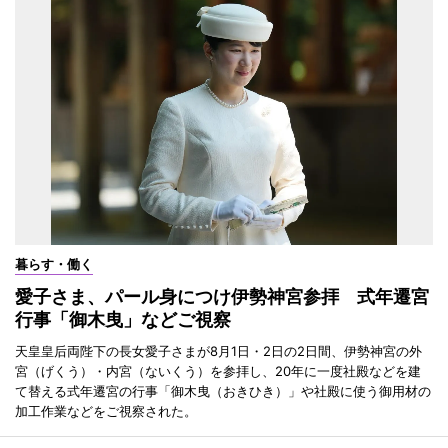
暮らす・働く
愛子さま、パール身につけ伊勢神宮参拝 式年遷宮
行事「御木曳」などご視察
天皇皇后両陛下の長女愛子さまが8月1日・2日の2日間、伊勢神宮の外
宮（げくう）・内宮（ないくう）を参拝し、20年に一度社殿などを建
て替える式年遷宮の行事「御木曳（おきひき）」や社殿に使う御用材の
加工作業などをご視察された。