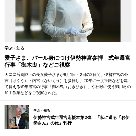
学ぶ・知る
愛子さま、パール身につけ伊勢神宮参拝 式年遷宮
行事「御木曳」などご視察
天皇皇后両陛下の長女愛子さまが8月1日・2日の2日間、伊勢神宮の外
宮（げくう）・内宮（ないくう）を参拝し、20年に一度社殿などを建
て替える式年遷宮の行事「御木曳（おきひき）」や社殿に使う御用材の
加工作業などをご視察された。
学ぶ・知る
伊勢神宮式年遷宮応援本第2弾 「私に還る『お伊
勢さん』の旅」刊行