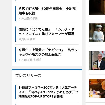
八広で町名誕生60周年祝賀会 小池都
知事も祝福
すみだ経済新聞
佐賀に「ばくてん屋」 「シルク・ド
ゥ・ソレイユ」元パフォーマーが指導
佐賀経済新聞
今帰仁・上運天に「ナギッコ」 島ラッ
キョウやモズクの加工品販売
やんばる経済新聞
プレスリリース
SNS総フォロワー200万人超！人気アーテ
ィスト「Spray Art Eden」がめおと横丁で
期間限定POP-UP STOREを開催