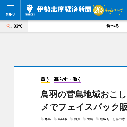
食べる
33°C
買う
暮らす・働く
鳥羽の菅島地域おこし
メでフェイスパック
離島
鳥羽市
海藻
菅島
地域おこし協力隊