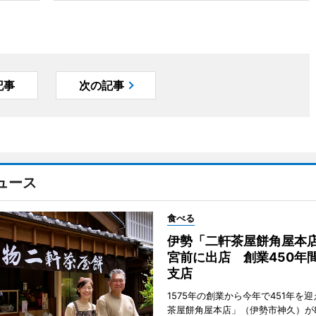
記事
次の記事
ュース
食べる
伊勢「二軒茶屋餅角屋本
宮前に出店 創業450年
支店
1575年の創業から今年で451年を
茶屋餅角屋本店」（伊勢市神久）が