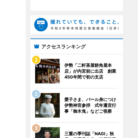
アクセスランキング
伊勢「二軒茶屋餅角屋本
店」が内宮前に出店 創業
450年間で初の支店
愛子さま、パール身につけ
伊勢神宮参拝 式年遷宮行
事「御木曳」などご視察
三重の季刊誌「NAGI」秋