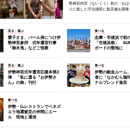
勢神宮内宮（ないくう）前の「おは
りに面した宇治浦田に新店舗を開業
見る・遊ぶ
食べる
愛子さま、パール身につけ伊
志摩・市後浜で初
勢神宮参拝 式年遷宮行事
「市後浜祭」 SU
「御木曳」などご視察
ボードの聖地に
見る・遊ぶ
食べる
伊勢神宮式年遷宮応援本第2
伊勢の献血ルーム
弾 「私に還る『お伊勢さ
者に「なかむら珈
ん』の旅」刊行
ナルブレンド進呈
食べる
伊勢・仏レストランでベネズ
エラ地震被災の仲間にエー
ル 現地と通信