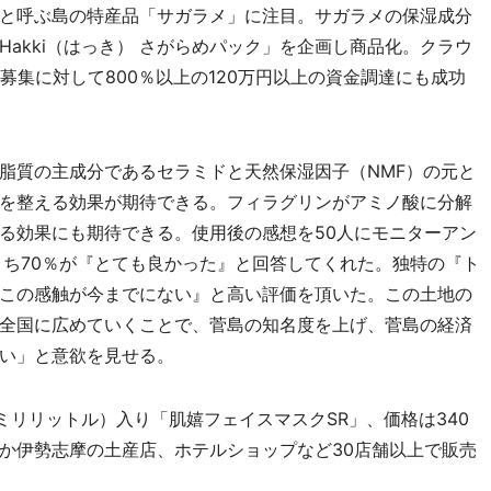
と呼ぶ島の特産品「サガラメ」に注目。サガラメの保湿成分
akki（はっき） さがらめパック」を企画し商品化。クラウ
募集に対して800％以上の120万円以上の資金調達にも成功
質の主成分であるセラミドと天然保湿因子（NMF）の元と
を整える効果が期待できる。フィラグリンがアミノ酸に分解
る効果にも期待できる。使用後の感想を50人にモニターアン
うち70％が『とても良かった』と回答してくれた。独特の『ト
この感触が今までにない』と高い評価を頂いた。この土地の
全国に広めていくことで、菅島の知名度を上げ、菅島の経済
い」と意欲を見せる。
リリットル）入り「肌嬉フェイスマスクSR」、価格は340
か伊勢志摩の土産店、ホテルショップなど30店舗以上で販売