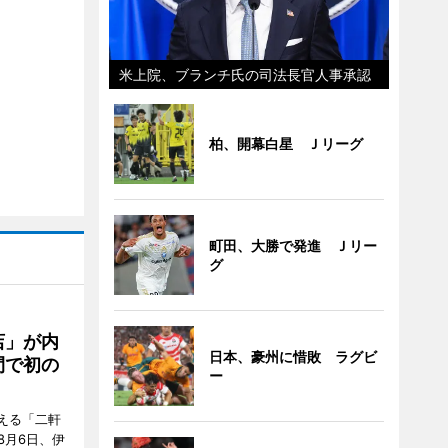
米上院、ブランチ氏の司法長官人事承認
柏、開幕白星 Ｊリーグ
町田、大勝で発進 Ｊリー
グ
店」が内
日本、豪州に惜敗 ラグビ
間で初の
ー
迎える「二軒
8月6日、伊