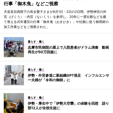
行事「御木曳」などご視察
天皇皇后両陛下の長女愛子さまが8月1日・2日の2日間、伊勢神宮の外
宮（げくう）・内宮（ないくう）を参拝し、20年に一度社殿などを建
て替える式年遷宮の行事「御木曳（おきひき）」や社殿に使う御用材の
加工作業などをご視察された。
暮らす・働く
志摩市民病院の屋上で入院患者がドラム演奏 動画
再生が50万回超に
暮らす・働く
伊勢・外宮参道に新組織GPT発足 インフルエンサ
ー夫婦が「令和の御師」に
暮らす・働く
伊勢・厚生中で「伊勢大空襲」の体験を回想 語り
部12人が全校生徒に