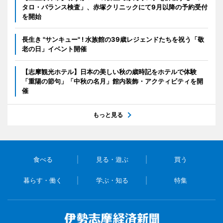
タロ・バランス検査」、赤塚クリニックにて9月以降の予約受付
を開始
長生き "サンキュー" ! 水族館の39歳レジェンドたちを祝う「敬
老の日」イベント開催
【志摩観光ホテル】日本の美しい秋の歳時記をホテルで体験
「重陽の節句」「中秋の名月」館内装飾・アクティビティを開
催
もっと見る
食べる
見る・遊ぶ
買う
暮らす・働く
学ぶ・知る
特集