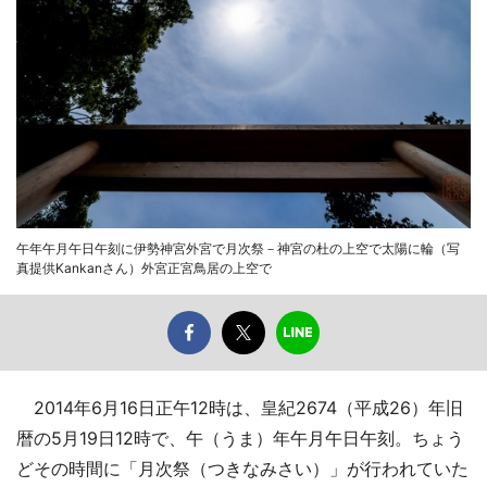
午年午月午日午刻に伊勢神宮外宮で月次祭－神宮の杜の上空で太陽に輪（写
真提供Kankanさん）外宮正宮鳥居の上空で
2014年6月16日正午12時は、皇紀2674（平成26）年旧
暦の5月19日12時で、午（うま）年午月午日午刻。ちょう
どその時間に「月次祭（つきなみさい）」が行われていた