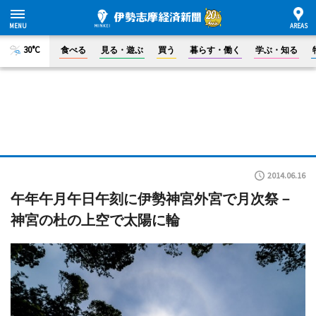
30°C
食べる
見る・遊ぶ
買う
暮らす・働く
学ぶ・知る
2014.06.16
午年午月午日午刻に伊勢神宮外宮で月次祭－
神宮の杜の上空で太陽に輪