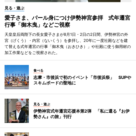
見る・遊ぶ
愛子さま、パール身につけ伊勢神宮参拝 式年遷宮
行事「御木曳」などご視察
天皇皇后両陛下の長女愛子さまが8月1日・2日の2日間、伊勢神宮の外
宮（げくう）・内宮（ないくう）を参拝し、20年に一度社殿などを建
て替える式年遷宮の行事「御木曳（おきひき）」や社殿に使う御用材の
加工作業などをご視察された。
食べる
志摩・市後浜で初のイベント「市後浜祭」 SUPや
スキムボードの聖地に
見る・遊ぶ
伊勢神宮式年遷宮応援本第2弾 「私に還る『お伊
勢さん』の旅」刊行