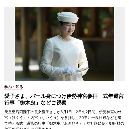
学ぶ・知る
愛子さま、パール身につけ伊勢神宮参拝 式年遷宮
行事「御木曳」などご視察
天皇皇后両陛下の長女愛子さまが8月1日・2日の2日間、伊勢神宮の外
宮（げくう）・内宮（ないくう）を参拝し、20年に一度社殿などを建
て替える式年遷宮の行事「御木曳（おきひき）」や社殿に使う御用材の
加工作業などをご視察された。