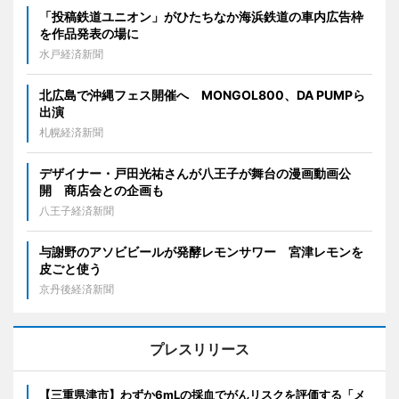
「投稿鉄道ユニオン」がひたちなか海浜鉄道の車内広告枠
を作品発表の場に
水戸経済新聞
北広島で沖縄フェス開催へ MONGOL800、DA PUMPら
出演
札幌経済新聞
デザイナー・戸田光祐さんが八王子が舞台の漫画動画公
開 商店会との企画も
八王子経済新聞
与謝野のアソビビールが発酵レモンサワー 宮津レモンを
皮ごと使う
京丹後経済新聞
プレスリリース
【三重県津市】わずか6mLの採血でがんリスクを評価する「メ