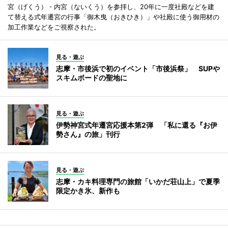
宮（げくう）・内宮（ないくう）を参拝し、20年に一度社殿などを建
て替える式年遷宮の行事「御木曳（おきひき）」や社殿に使う御用材の
加工作業などをご視察された。
見る・遊ぶ
志摩・市後浜で初のイベント「市後浜祭」 SUPや
スキムボードの聖地に
見る・遊ぶ
伊勢神宮式年遷宮応援本第2弾 「私に還る『お伊
勢さん』の旅」刊行
見る・遊ぶ
志摩・カキ料理専門の旅館「いかだ荘山上」で夏季
限定かき氷、新作も