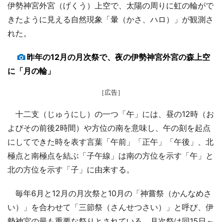
伊勢神宮外宮（げくう）上空で、太陽の周りに虹の輪がで
きたように見える自然現象「暈（かさ、ハロ）」が観測さ
れた。
昨年の12月の月次祭で、夜の伊勢神宮外宮の森上空
に「月の輪」
［広告］
十二支（じゅうにし）の一つ「午」には、昼の12時（お
よびその前後2時間）や方位の南を意味し、午の刻を起点
にしてできた時を表す言葉「午前」「正午」「午後」、北
極点と南極点を結ぶ「子午線」は南の方位を示す「午」と
北の方位を示す「子」に由来する。
毎年6月と12月の月次祭と10月の「神嘗祭（かんなめさ
い）」を合わせて「三節祭（さんせつさい）」と呼び、伊
勢神宮の最も重要な祭りとされている。月次祭は同15日～