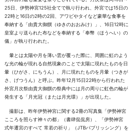
25日、伊勢神宮125社全てで執り行われ、外宮では15日の
22時と16日の2時の2回、アワビやタイなど豪華な食事を
奉納する「由貴大御饌（ゆきのおおみけ）」、16日12時に
皇室より送られた布などを奉納する「奉幣（ほうへい）の
儀」が執り行われた。
暈とは太陽や月を薄い雲が覆った際に、周囲に虹のよう
な光の輪が現れる自然現象のことで太陽に現れたものを日
暈（ひがさ、にちうん）、月に現れたものを月暈（つきが
さ、げつうん）と呼ぶ。昨年12月15日22時から行われた
外宮月次祭由貴大御饌の祭典中には月の周りに虹色の輪が
発生する「月光冠（または月光環）」が出現した。
撮影は、昨年伊勢神宮に関する2冊の写真集「伊勢神宮
こころを照らす神々の都」（書肆侃侃房）、「伊勢神宮
式年遷宮のすべて 常若の祈り」（JTBパブリッシング）を