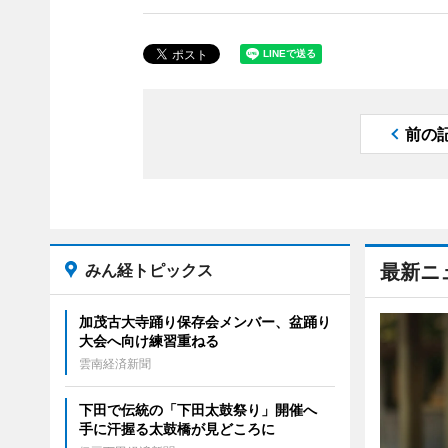
前の
みん経トピックス
最新ニ
加茂古大寺踊り保存会メンバー、盆踊り
大会へ向け練習重ねる
雲南経済新聞
下田で伝統の「下田太鼓祭り」開催へ
手に汗握る太鼓橋が見どころに