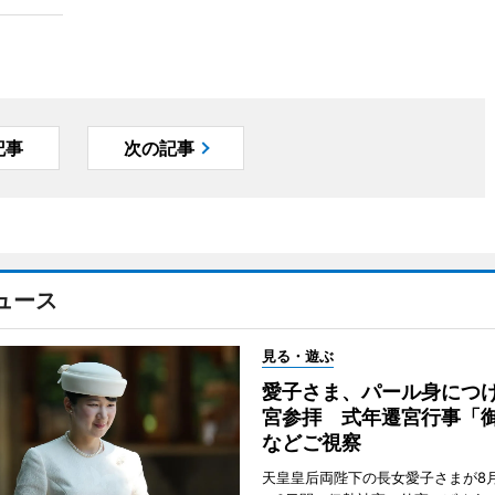
記事
次の記事
ュース
見る・遊ぶ
愛子さま、パール身につ
宮参拝 式年遷宮行事「
などご視察
天皇皇后両陛下の長女愛子さまが8月