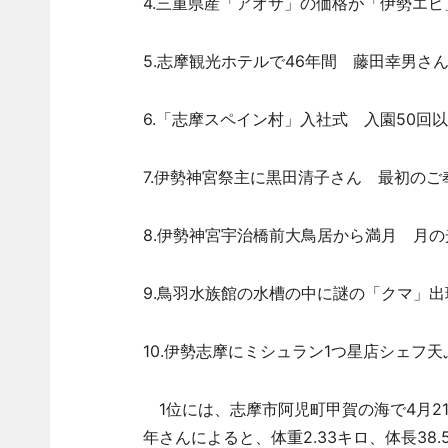
4.三重県産「アオサ」の価格が「伊勢エビ
5.志摩観光ホテルで46年間 藤田幸男さ
6.「志摩スペイン村」入社式 入園50回
7.伊勢神宮祭主に黒田清子さん 最初のご奉
8.伊勢神宮宇治橋前大鳥居から満月 月の
9.鳥羽水族館の水槽の中に謎の「クマ」出
10.伊勢志摩にミシュラン1つ星店シェフ
1位には、志摩市阿児町甲賀の海で4月2
年さんによると、体重2.33キロ、体長3