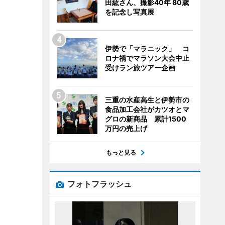
田紘さん、撮影40年 80歳
を記念し写真展
伊勢で「マラニック」 コ
ロナ禍でマラソン大会中止
受けラン旅ツアー企画
三重の水産高生と伊勢市の
食品加工会社がカツオとマ
グロの新商品 累計1500
万円の売上げ
もっと見る
フォトフラッシュ