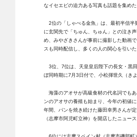
なイセエビの迫力ある写真も話題を集めた
2位の「しゃべる金魚」は、最初半信半
に玄関先で「ちゅん、ちゅん」との泣き声
め、みやざきさんが事前に撮影した動画で
スも同時配信し、多くの人の関心を引いた
3位、7位は、天皇皇后陛下の長女・黒田
ぼ同時期に7月3日付で、小松揮世久（き
海藻のアオサが高級食材の代名詞でもあ
ンのアオサの養殖も始まり、今年の初値に
年間、パンを焼き続けた藤田幸男さんが定
（志摩市阿児町立神）を開店したニュース
6位には志摩スペイン村（志摩市磯部町