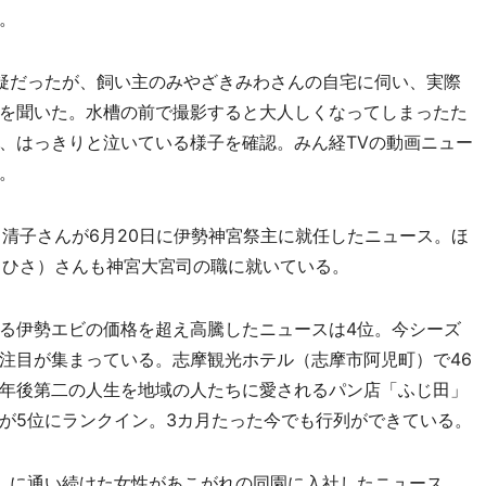
。
疑だったが、飼い主のみやざきみわさんの自宅に伺い、実際
を聞いた。水槽の前で撮影すると大人しくなってしまったた
、はっきりと泣いている様子を確認。みん経TVの動画ニュー
。
清子さんが6月20日に伊勢神宮祭主に就任したニュース。ほ
よひさ）さんも神宮大宮司の職に就いている。
る伊勢エビの価格を超え高騰したニュースは4位。今シーズ
注目が集まっている。志摩観光ホテル（志摩市阿児町）で46
年後第二の人生を地域の人たちに愛されるパン店「ふじ田」
が5位にランクイン。3カ月たった今でも行列ができている。
）に通い続けた女性があこがれの同園に入社したニュース。