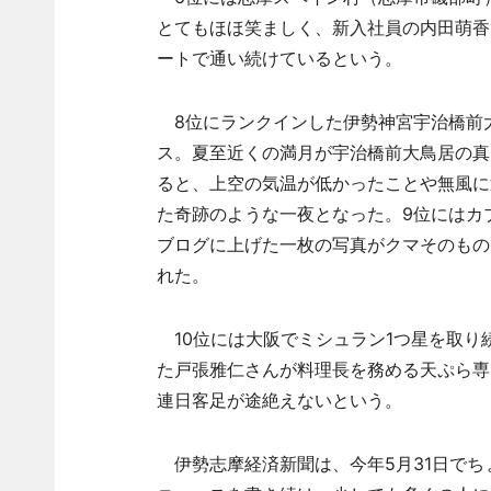
とてもほほ笑ましく、新入社員の内田萌香
ートで通い続けているという。
8位にランクインした伊勢神宮宇治橋前
ス。夏至近くの満月が宇治橋前大鳥居の真
ると、上空の気温が低かったことや無風に
た奇跡のような一夜となった。9位にはカ
ブログに上げた一枚の写真がクマそのもの
れた。
10位には大阪でミシュラン1つ星を取り
た戸張雅仁さんが料理長を務める天ぷら専
連日客足が途絶えないという。
伊勢志摩経済新聞は、今年5月31日でち