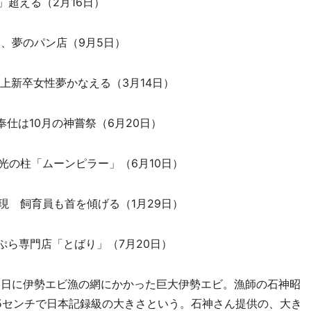
」超える（2月16日）
ん、夢のパン店（9月5日）
以上新卒女性夢かなえる（3月14日）
仕は10月の神嘗祭（6月20日）
光の柱「ムーンピラー」（6月10日）
現 飼育員も首を傾げる（1月29日）
天ぷら専門店「とばり」（7月20日）
1日に伊勢エビ漁の網にかかった巨大伊勢エビ。漁師の石神昭
8.5センチで日本記録級の大きさという。石神さん提供の、大き