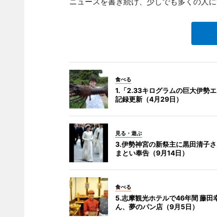
ニュースを書き続け、少しでも多くの人に
食べる
1.「2.33キログラムの巨大伊勢
記録更新（4月29日）
見る・遊ぶ
3.伊勢神宮の新祭主に黒田清子さ
まとい奉告（9月14日）
食べる
5.志摩観光ホテルで46年間 藤田
ん、夢のパン店（9月5日）