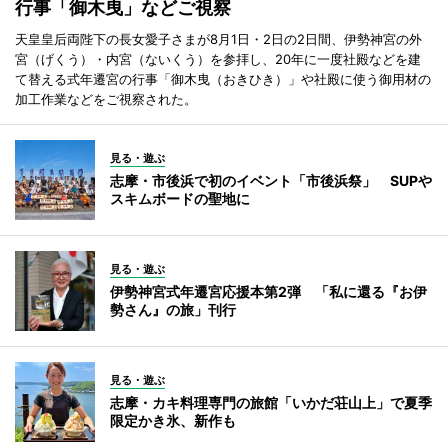
行事「御木曳」などご視察
天皇皇后両陛下の長女愛子さまが8月1日・2日の2日間、伊勢神宮の外
宮（げくう）・内宮（ないくう）を参拝し、20年に一度社殿などを建
て替える式年遷宮の行事「御木曳（おきひき）」や社殿に使う御用材の
加工作業などをご視察された。
見る・遊ぶ
志摩・市後浜で初のイベント「市後浜祭」 SUPや
スキムボードの聖地に
見る・遊ぶ
伊勢神宮式年遷宮応援本第2弾 「私に還る『お伊
勢さん』の旅」刊行
見る・遊ぶ
志摩・カキ料理専門の旅館「いかだ荘山上」で夏季
限定かき氷、新作も