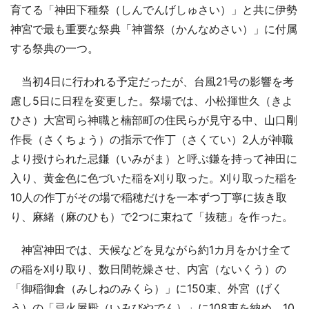
育てる「神田下種祭（しんでんげしゅさい）」と共に伊勢
神宮で最も重要な祭典「神嘗祭（かんなめさい）」に付属
する祭典の一つ。
当初4日に行われる予定だったが、台風21号の影響を考
慮し5日に日程を変更した。祭場では、小松揮世久（きよ
ひさ）大宮司ら神職と楠部町の住民らが見守る中、山口剛
作長（さくちょう）の指示で作丁（さくてい）2人が神職
より授けられた忌鎌（いみがま）と呼ぶ鎌を持って神田に
入り、黄金色に色づいた稲を刈り取った。刈り取った稲を
10人の作丁がその場で稲穂だけを一本ずつ丁寧に抜き取
り、麻緒（麻のひも）で2つに束ねて「抜穂」を作った。
神宮神田では、天候などを見ながら約1カ月をかけ全て
の稲を刈り取り、数日間乾燥させ、内宮（ないくう）の
「御稲御倉（みしねのみくら）」に150束、外宮（げく
う）の「忌火屋殿（いみびやでん）」に108束を納め、10