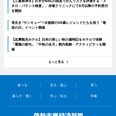
【三重県津市】わずか6mLの採血でがんリスクを評価する「メ
タロ・バランス検査」、赤塚クリニックにて9月以降の予約受付
を開始
長生き "サンキュー" ! 水族館の39歳レジェンドたちを祝う「敬
老の日」イベント開催
【志摩観光ホテル】日本の美しい秋の歳時記をホテルで体験
「重陽の節句」「中秋の名月」館内装飾・アクティビティを開
催
もっと見る
食べる
見る・遊ぶ
買う
暮らす・働く
学ぶ・知る
特集