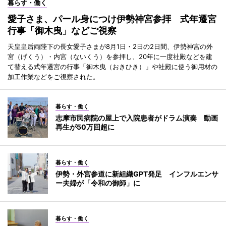
暮らす・働く
愛子さま、パール身につけ伊勢神宮参拝 式年遷宮
行事「御木曳」などご視察
天皇皇后両陛下の長女愛子さまが8月1日・2日の2日間、伊勢神宮の外
宮（げくう）・内宮（ないくう）を参拝し、20年に一度社殿などを建
て替える式年遷宮の行事「御木曳（おきひき）」や社殿に使う御用材の
加工作業などをご視察された。
暮らす・働く
志摩市民病院の屋上で入院患者がドラム演奏 動画
再生が50万回超に
暮らす・働く
伊勢・外宮参道に新組織GPT発足 インフルエンサ
ー夫婦が「令和の御師」に
暮らす・働く