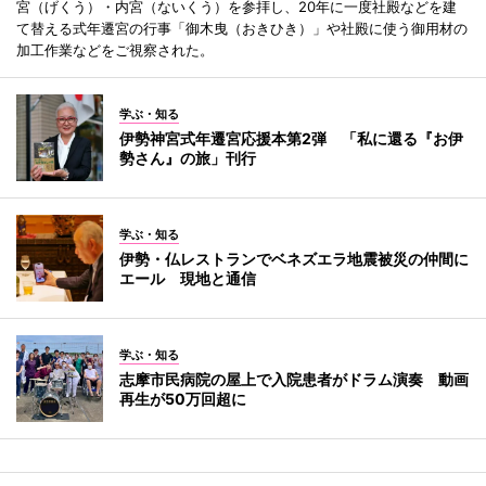
宮（げくう）・内宮（ないくう）を参拝し、20年に一度社殿などを建
て替える式年遷宮の行事「御木曳（おきひき）」や社殿に使う御用材の
加工作業などをご視察された。
学ぶ・知る
伊勢神宮式年遷宮応援本第2弾 「私に還る『お伊
勢さん』の旅」刊行
学ぶ・知る
伊勢・仏レストランでベネズエラ地震被災の仲間に
エール 現地と通信
学ぶ・知る
志摩市民病院の屋上で入院患者がドラム演奏 動画
再生が50万回超に