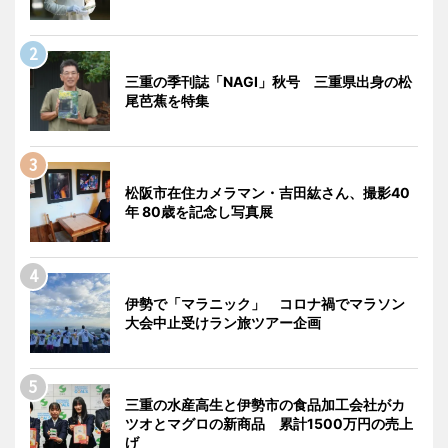
三重の季刊誌「NAGI」秋号 三重県出身の松
尾芭蕉を特集
松阪市在住カメラマン・吉田紘さん、撮影40
年 80歳を記念し写真展
伊勢で「マラニック」 コロナ禍でマラソン
大会中止受けラン旅ツアー企画
三重の水産高生と伊勢市の食品加工会社がカ
ツオとマグロの新商品 累計1500万円の売上
げ