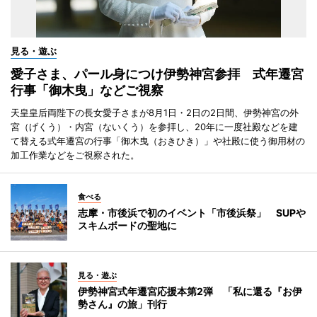
見る・遊ぶ
愛子さま、パール身につけ伊勢神宮参拝 式年遷宮
行事「御木曳」などご視察
天皇皇后両陛下の長女愛子さまが8月1日・2日の2日間、伊勢神宮の外
宮（げくう）・内宮（ないくう）を参拝し、20年に一度社殿などを建
て替える式年遷宮の行事「御木曳（おきひき）」や社殿に使う御用材の
加工作業などをご視察された。
食べる
志摩・市後浜で初のイベント「市後浜祭」 SUPや
スキムボードの聖地に
見る・遊ぶ
伊勢神宮式年遷宮応援本第2弾 「私に還る『お伊
勢さん』の旅」刊行