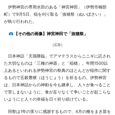
伊勢神宮の専用水田のある「神宮神田」（伊勢市楠部
町）で9月5日、稲を刈り取る「抜穂祭（ぬいぼさい）」
が執り行われた。
【その他の画像】神宮神田で「抜穂祭」
［広告］
日本神話「天孫降臨」でアマテラスからニニギに託され
た大切なものは「三種の神器」と「稲穂」。年間1500以
上あるといわれる伊勢神宮の祭典のほとんどが稲作に関す
るもので五穀豊穣（ほうじょう）を祈るもの。伊勢神宮
は、日本神話からの神勅を今も継承し、人々が食べること
で苦しまないように、食が足りなくて争いごとが起こらな
いようにと人々の幸福を日々祈り続けている。
同祭は1年の実りに感謝するもので、4月の種をまき苗を