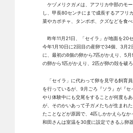
ケヅメリクガメは、アフリカ中部のモー
し、甲長80センチにまで成長するアフリカ
菜やカボチャ、タンポポ、クズなどを食べ
昨年11月21日、「セイラ」が地面を20
今年1月10日に2回目の産卵で34個、3月
に、最初の8個の卵から7匹がかえり、5月
の卵から1匹がかえり、2匹が卵の殻を破
「セイラ」に代わって卵を見守る飼育員
を行っているが、9月ごろ『ソラ』が『セ
やり体験中にも交尾をすることが何度もあ
が、そのかいあって子ガメたちが生まれた
たことなどが原因で、4匹しかかえらなか
和田さんは室温を30度に設定できるふ卵