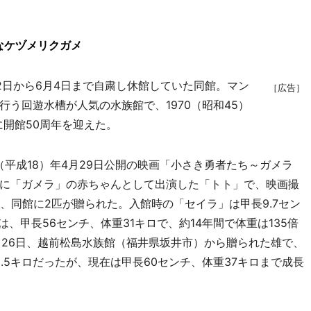
なケヅメリクガメ
日から6月4日まで自粛し休館していた同館。マン
［広告］
う回遊水槽が人気の水族館で、1970（昭和45）
に開館50周年を迎えた。
平成18）年4月29日公開の映画「小さき勇者たち～ガメラ
に「ガメラ」の赤ちゃんとして出演した「トト」で、映画撮
、同館に2匹が贈られた。入館時の「セイラ」は甲長9.7セン
、甲長56センチ、体重31キロで、約14年間で体重は135倍
4月26日、越前松島水族館（福井県坂井市）から贈られた雄で、
3.5キロだったが、現在は甲長60センチ、体重37キロまで成長