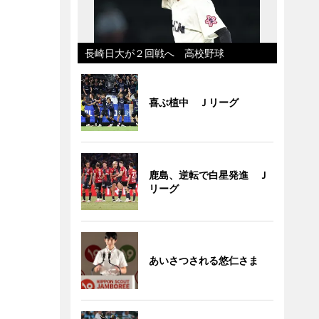
長崎日大が２回戦へ 高校野球
喜ぶ植中 Ｊリーグ
鹿島、逆転で白星発進 Ｊ
リーグ
あいさつされる悠仁さま