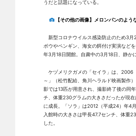
うだと話題になっている。
【その他の画像】メロンパンのよう
新型コロナウイルス感染防止のため3月2
ボウやペンギン、海女の餌付け実演などを行
年3月18日開館。自粛中の3月18日、静か
ケヅメリクガメの「セイラ」は、2006（
～」（松竹配給、角川ヘラルド映画製作）
影では13匹が用意され、撮影終了後の同年
チ、体重230グラムの大きさだったが現在は
に成長。「ソラ」は2012（平成24）年
入館時の大きさは甲長47.7センチ、体重2
した。