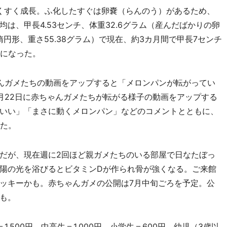
くすく成長。ふ化したすぐは卵嚢（らんのう）があるため、
は、甲長4.53センチ、体重32.6グラム（産んだばかりの卵
の楕円形、重さ55.38グラム）で現在、約3カ月間で甲長7センチ
ムになった。
んガメたちの動画をアップすると「メロンパンが転がってい
月22日に赤ちゃんガメたちが転がる様子の動画をアップする
いい」「まさに動くメロンパン」などのコメントとともに、
った。
だが、現在週に2回ほど親ガメたちのいる部屋で日なたぼっ
陽の光を浴びるとビタミンDが作られ骨が強くなる。ご来館
ッキーかも。赤ちゃんガメの公開は7月中旬ごろを予定。公
も。
,500円、中高生＝1,000円、小学生＝600円、幼児（3歳以