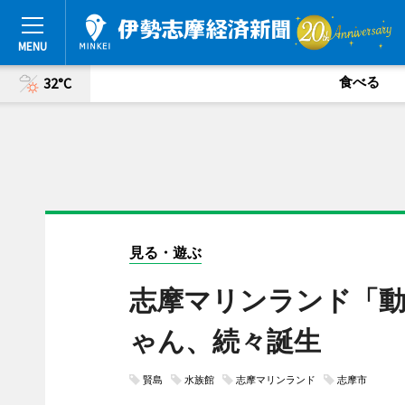
食べる
32°C
見る・遊ぶ
志摩マリンランド「
ゃん、続々誕生
賢島
水族館
志摩マリンランド
志摩市