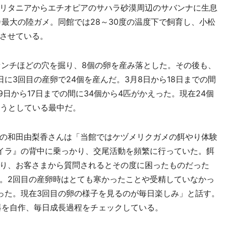
リタニアからエチオピアのサハラ砂漠周辺のサバンナに生息
最大の陸ガメ。同館では28～30度の温度下で飼育し、小松
させている。
センチほどの穴を掘り、8個の卵を産み落とした。その後も、
2日に3回目の産卵で24個を産んだ。3月8日から18日までの間
9日から17日までの間に34個から4匹がかえった。現在24個
ろうとしている最中だ。
の和田由梨香さんは「当館ではケヅメリクガメの餌やり体験
イラ』の背中に乗っかり、交尾活動を頻繁に行っていた。餌
り、お客さまから質問されるとその度に困ったものだった
。2回目の産卵時はとても寒かったことや受精していなかっ
った。現在3回目の卵の様子を見るのが毎日楽しみ」と話す。
器を自作、毎日成長過程をチェックしている。