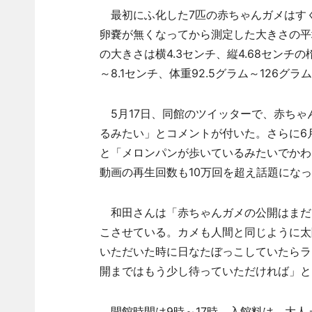
最初にふ化した7匹の赤ちゃんガメはす
卵嚢が無くなってから測定した大きさの平均
の大きさは横4.3センチ、縦4.68センチ
～8.1センチ、体重92.5グラム～126グラ
5月17日、同館のツイッターで、赤ちゃ
るみたい」とコメントが付いた。さらに6
と「メロンパンが歩いているみたいでかわ
動画の再生回数も10万回を超え話題にな
和田さんは「赤ちゃんガメの公開はまだ
こさせている。カメも人間と同じように太
いただいた時に日なたぼっこしていたらラ
開まではもう少し待っていただければ」と
開館時間は9時～17時。入館料は、大人＝1