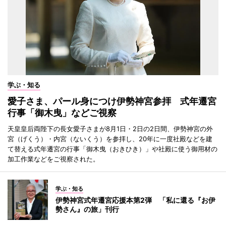
学ぶ・知る
愛子さま、パール身につけ伊勢神宮参拝 式年遷宮
行事「御木曳」などご視察
天皇皇后両陛下の長女愛子さまが8月1日・2日の2日間、伊勢神宮の外
宮（げくう）・内宮（ないくう）を参拝し、20年に一度社殿などを建
て替える式年遷宮の行事「御木曳（おきひき）」や社殿に使う御用材の
加工作業などをご視察された。
学ぶ・知る
伊勢神宮式年遷宮応援本第2弾 「私に還る『お伊
勢さん』の旅」刊行