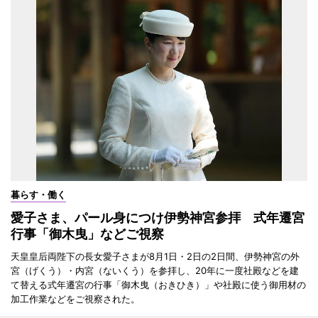
暮らす・働く
愛子さま、パール身につけ伊勢神宮参拝 式年遷宮
行事「御木曳」などご視察
天皇皇后両陛下の長女愛子さまが8月1日・2日の2日間、伊勢神宮の外
宮（げくう）・内宮（ないくう）を参拝し、20年に一度社殿などを建
て替える式年遷宮の行事「御木曳（おきひき）」や社殿に使う御用材の
加工作業などをご視察された。