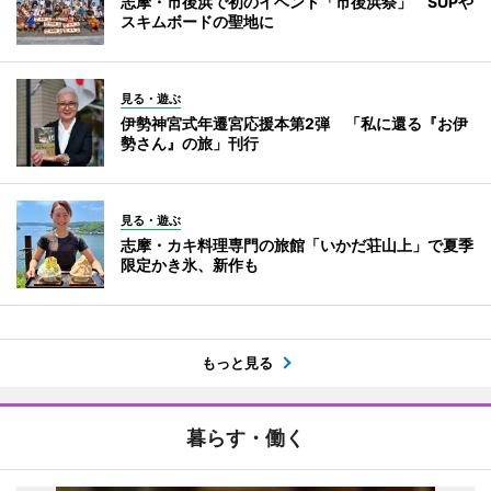
志摩・市後浜で初のイベント「市後浜祭」 SUPや
スキムボードの聖地に
見る・遊ぶ
伊勢神宮式年遷宮応援本第2弾 「私に還る『お伊
勢さん』の旅」刊行
見る・遊ぶ
志摩・カキ料理専門の旅館「いかだ荘山上」で夏季
限定かき氷、新作も
もっと見る
暮らす・働く