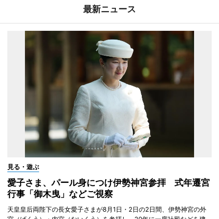
最新ニュース
見る・遊ぶ
愛子さま、パール身につけ伊勢神宮参拝 式年遷宮
行事「御木曳」などご視察
天皇皇后両陛下の長女愛子さまが8月1日・2日の2日間、伊勢神宮の外
宮（げくう）・内宮（ないくう）を参拝し、20年に一度社殿などを建