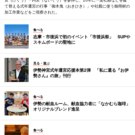
て替える式年遷宮の行事「御木曳（おきひき）」や社殿に使う御用材の
加工作業などをご視察された。
食べる
志摩・市後浜で初のイベント「市後浜祭」 SUPや
スキムボードの聖地に
見る・遊ぶ
伊勢神宮式年遷宮応援本第2弾 「私に還る『お伊
勢さん』の旅」刊行
食べる
伊勢の献血ルーム、献血協力者に「なかむら珈琲」
オリジナルブレンド進呈
食べる