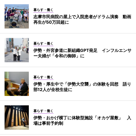
暮らす・働く
志摩市民病院の屋上で入院患者がドラム演奏 動画
再生が50万回超に
暮らす・働く
伊勢・外宮参道に新組織GPT発足 インフルエンサ
ー夫婦が「令和の御師」に
暮らす・働く
伊勢・厚生中で「伊勢大空襲」の体験を回想 語り
部12人が全校生徒に
暮らす・働く
伊勢・おかげ横丁に体験型施設「オカゲ屋敷」 入
場は事前予約制