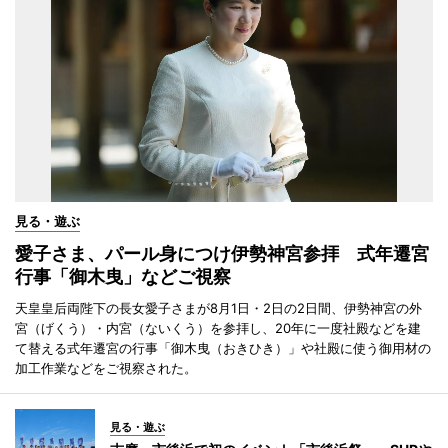
見る・遊ぶ
愛子さま、パール身につけ伊勢神宮参拝 式年遷宮
行事「御木曳」などご視察
天皇皇后両陛下の長女愛子さまが8月1日・2日の2日間、伊勢神宮の外
宮（げくう）・内宮（ないくう）を参拝し、20年に一度社殿などを建
て替える式年遷宮の行事「御木曳（おきひき）」や社殿に使う御用材の
加工作業などをご視察された。
見る・遊ぶ