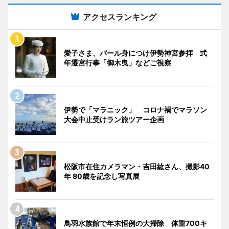
アクセスランキング
愛子さま、パール身につけ伊勢神宮参拝 式
年遷宮行事「御木曳」などご視察
伊勢で「マラニック」 コロナ禍でマラソン
大会中止受けラン旅ツアー企画
松阪市在住カメラマン・吉田紘さん、撮影40
年 80歳を記念し写真展
鳥羽水族館で年末恒例の大掃除 体重700キ