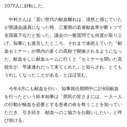
2077人に好転した。
中村さんは「若い世代の献血離れは、漠然と感じていた
が県議会議員になった時、三重県の若者献血率が断トツで
全国最下位だと知った。議会の一般質問でも何度か取り上
げ、知事にも進言したところ、それまで途絶えていた『献
血セミナー』が県内の多くの高校で開催されるようになっ
た。献血をしに献血ルームに行くと『セミナーを聞いた高
校生が、早速連れだって来てくれた』と知らされ、とても
うれしくなったことがある」とほほ笑む。
今年4月にも献血を行い、知事就任期間中に計8回献血
を行ったという鈴木知事は「県民の皆さまには、一人一人
の行動が輸血を必要とする患者の命を救うことを知ってい
ただき、引き続き、献血へのご協力をお願いしたい」と呼
び掛ける。