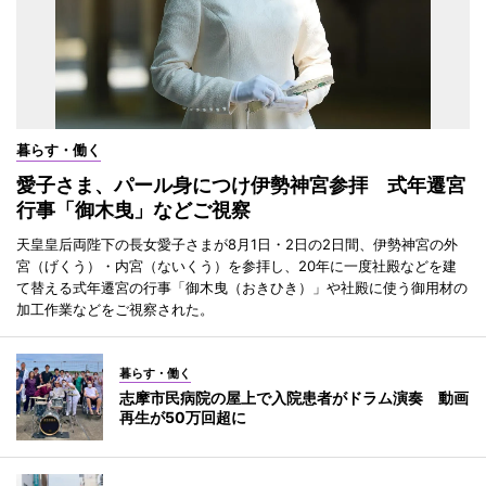
暮らす・働く
愛子さま、パール身につけ伊勢神宮参拝 式年遷宮
行事「御木曳」などご視察
天皇皇后両陛下の長女愛子さまが8月1日・2日の2日間、伊勢神宮の外
宮（げくう）・内宮（ないくう）を参拝し、20年に一度社殿などを建
て替える式年遷宮の行事「御木曳（おきひき）」や社殿に使う御用材の
加工作業などをご視察された。
暮らす・働く
志摩市民病院の屋上で入院患者がドラム演奏 動画
再生が50万回超に