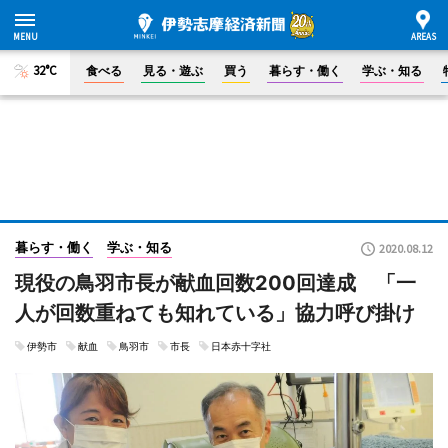
32°C
食べる
見る・遊ぶ
買う
暮らす・働く
学ぶ・知る
暮らす・働く
学ぶ・知る
2020.08.12
現役の鳥羽市長が献血回数200回達成 「一
人が回数重ねても知れている」協力呼び掛け
伊勢市
献血
鳥羽市
市長
日本赤十字社