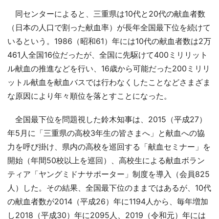
同センターによると、三重県は10代と20代の献血者数
（日本の人口で割った献血率）が長年全国最下位を続けて
いるという。1986（昭和61）年には10代の献血者数は2万
461人全国16位だったが、全国に先駆けて400ミリリット
ル献血の推進などを行い、16歳から可能だった200ミリリ
ットル献血を献血バスでは行わなくしたことなどさまざま
な原因により年々順位を落とすことになった。
全国最下位を問題視した鈴木知事は、2015（平成27）
年5月に「三重県の高校3年生の皆さまへ」と献血への協
力を呼び掛け、県内の高校を巡回する「献血セミナー」を
開始（年間50校以上を巡回）、高校生による献血ボラン
ティア「ヤングミドナサポーター」制度を導入（会員825
人）した。その結果、全国最下位のままではあるが、10代
の献血者数が2014（平成26）年に1194人から、毎年増加
し2018（平成30）年に2095人、2019（令和元）年には