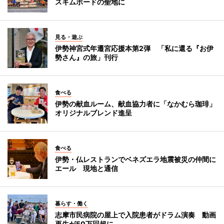
スキムボードの聖地に
見る・遊ぶ
伊勢神宮式年遷宮応援本第2弾 「私に還る『お伊
勢さん』の旅」刊行
食べる
伊勢の献血ルーム、献血協力者に「なかむら珈琲」
オリジナルブレンド進呈
食べる
伊勢・仏レストランでベネズエラ地震被災の仲間に
エール 現地と通信
暮らす・働く
志摩市民病院の屋上で入院患者がドラム演奏 動画
再生が50万回超に