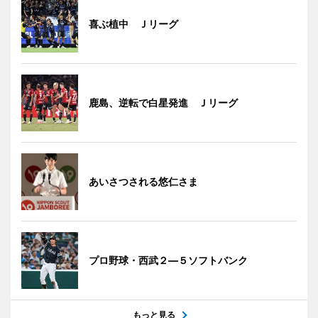
喜ぶ植中 Ｊリーグ
鹿島、逆転で白星発進 Ｊリーグ
あいさつされる悠仁さま
プロ野球・西武２―５ソフトバンク
もっと見る