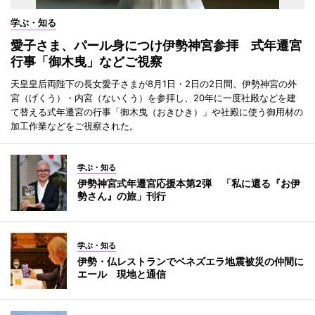
学ぶ・知る
愛子さま、パール身につけ伊勢神宮参拝 式年遷宮
行事「御木曳」などご視察
天皇皇后両陛下の長女愛子さまが8月1日・2日の2日間、伊勢神宮の外
宮（げくう）・内宮（ないくう）を参拝し、20年に一度社殿などを建
て替える式年遷宮の行事「御木曳（おきひき）」や社殿に使う御用材の
加工作業などをご視察された。
学ぶ・知る
伊勢神宮式年遷宮応援本第2弾 「私に還る『お伊
勢さん』の旅」刊行
学ぶ・知る
伊勢・仏レストランでベネズエラ地震被災の仲間に
エール 現地と通信