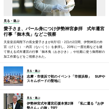
見る・遊ぶ
愛子さま、パール身につけ伊勢神宮参拝 式年遷宮
行事「御木曳」などご視察
天皇皇后両陛下の長女愛子さまが8月1日・2日の2日間、伊勢神宮の外
宮（げくう）・内宮（ないくう）を参拝し、20年に一度社殿などを建
て替える式年遷宮の行事「御木曳（おきひき）」や社殿に使う御用材の
加工作業などをご視察された。
見る・遊ぶ
志摩・市後浜で初のイベント「市後浜祭」 SUPや
スキムボードの聖地に
見る・遊ぶ
伊勢神宮式年遷宮応援本第2弾 「私に還る『お伊
勢さん』の旅」刊行