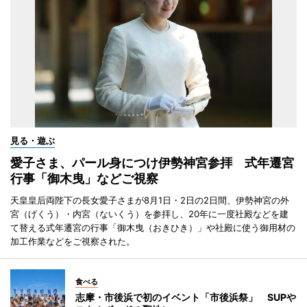
見る・遊ぶ
愛子さま、パール身につけ伊勢神宮参拝 式年遷宮
行事「御木曳」などご視察
天皇皇后両陛下の長女愛子さまが8月1日・2日の2日間、伊勢神宮の外
宮（げくう）・内宮（ないくう）を参拝し、20年に一度社殿などを建
て替える式年遷宮の行事「御木曳（おきひき）」や社殿に使う御用材の
加工作業などをご視察された。
食べる
志摩・市後浜で初のイベント「市後浜祭」 SUPや