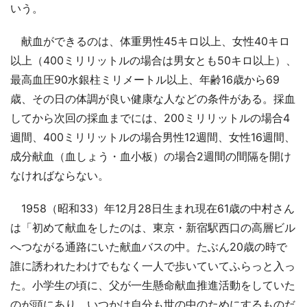
いう。
献血ができるのは、体重男性45キロ以上、女性40キロ
以上（400ミリリットルの場合は男女とも50キロ以上）、
最高血圧90水銀柱ミリメートル以上、年齢16歳から69
歳、その日の体調が良い健康な人などの条件がある。採血
してから次回の採血までには、200ミリリットルの場合4
週間、400ミリリットルの場合男性12週間、女性16週間、
成分献血（血しょう・血小板）の場合2週間の間隔を開け
なければならない。
1958（昭和33）年12月28日生まれ現在61歳の中村さん
は「初めて献血をしたのは、東京・新宿駅西口の高層ビル
へつながる通路にいた献血バスの中。たぶん20歳の時で
誰に誘われたわけでもなく一人で歩いていてふらっと入っ
た。小学生の頃に、父が一生懸命献血推進活動をしていた
のが頭にあり、いつかは自分も世の中のためにするものだ