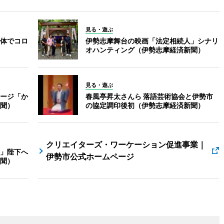
見る・遊ぶ
体でコロ
伊勢志摩舞台の映画「法定相続人」シナリ
オハンティング（伊勢志摩経済新聞）
見る・遊ぶ
ージ「か
春風亭昇太さんら 落語芸術協会と伊勢市
聞）
の協定調印後初（伊勢志摩経済新聞）
クリエイターズ・ワーケーション促進事業｜
」陛下へ
伊勢市公式ホームページ
聞）