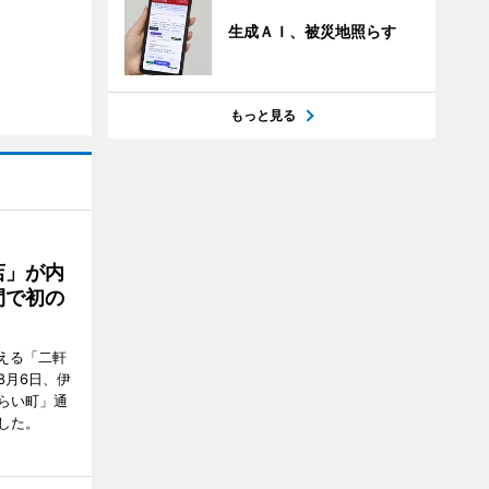
生成ＡＩ、被災地照らす
もっと見る
店」が内
間で初の
迎える「二軒
8月6日、伊
らい町」通
した。