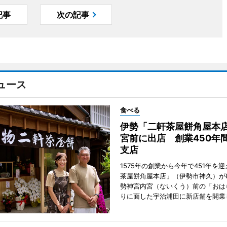
記事
次の記事
ュース
食べる
伊勢「二軒茶屋餅角屋本
宮前に出店 創業450年
支店
1575年の創業から今年で451年を
茶屋餅角屋本店」（伊勢市神久）が
勢神宮内宮（ないくう）前の「おは
りに面した宇治浦田に新店舗を開業