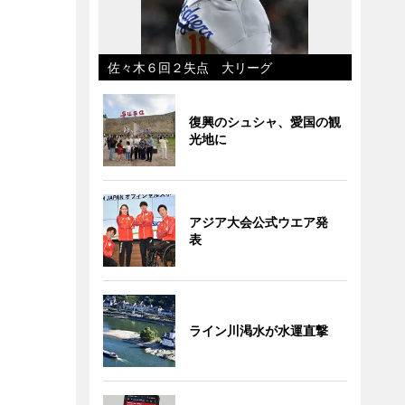
佐々木６回２失点 大リーグ
復興のシュシャ、愛国の観
光地に
アジア大会公式ウエア発
表
ライン川渇水が水運直撃