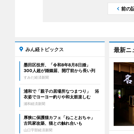
前の
みん経トピックス
最新ニ
墨田区役所、「令和8年8月8日婚」
300人超が婚姻届、開庁前から長い列
すみだ経済新聞
浦和で「親子の居場所なつまつり」 浴
衣姿でヨーヨー釣りや和太鼓楽しむ
浦和経済新聞
厚狭に保護猫カフェ「ねことおちゃ」
古民家改築、猫との触れ合いも
山口宇部経済新聞