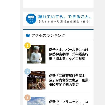
アクセスランキング
愛子さま、パール身につけ
伊勢神宮参拝 式年遷宮行
事「御木曳」などご視察
伊勢「二軒茶屋餅角屋本
店」が内宮前に出店 創業
450年間で初の支店
伊勢で「マラニック」 コ