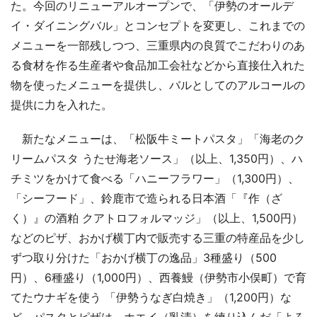
た。今回のリニューアルオープンで、「伊勢のオールデ
イ・ダイニングバル」とコンセプトを変更し、これまでの
メニューを一部残しつつ、三重県内の良質でこだわりのあ
る食材を作る生産者や食品加工会社などから直接仕入れた
物を使ったメニューを提供し、バルとしてのアルコールの
提供に力を入れた。
新たなメニューは、「松阪牛ミートパスタ」「海老のク
リームパスタ うたせ海老ソース」（以上、1,350円）、ハ
チミツをかけて食べる「ハニーフラワー」（1,300円）、
「シーフード」、鈴鹿市で造られる日本酒「『作（ざ
く）』の酒粕 クアトロフォルマッジ」（以上、1,500円）
などのピザ、おかげ横丁内で販売する三重の特産品を少し
ずつ取り分けた「おかげ横丁の逸品」3種盛り（500
円）、6種盛り（1,000円）、西養鰻（伊勢市小俣町）で育
てたウナギを使う 「伊勢うなぎ白焼き」（1,200円）な