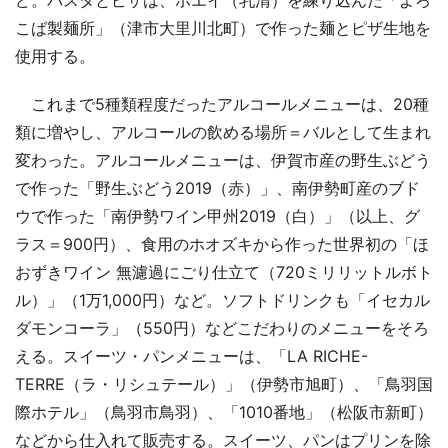
ど。パスタとピザは、ホエイ（乳清）を練り込んだ「よろ
こば製麺所」（津市大里川北町）で作った麺とピザ生地を
使用する。
これまで5種類程度だったアルコールメニューは、20種
類に増やし、アルコールの飲める場所＝バルとして生まれ
変わった。アルコールメニューは、伊賀市産の野生ぶどう
で作った「野生ぶどう2019（赤）」、南伊勢町産のブド
ウで作った「南伊勢ワイン甲州2019（白）」（以上、グ
ラス＝900円）、食用のホオズキから作った世界初の「ほ
おずきワイン 無濾過にごり仕立て（720ミリリットルボト
ル）」（1万1,000円）など。ソフトドリンクも「イセカル
ダモンコーラ」（550円）などこだわりのメニューをそろ
える。スイーツ・パンメニューは、「LA RICHE-
TERRE（ラ・リシュテール）」（伊勢市旭町）、「鳥羽国
際ホテル」（鳥羽市鳥羽）、「1010番地」（松阪市新町）
などから仕入れて販売する。スイーツ、パンはプリンを除