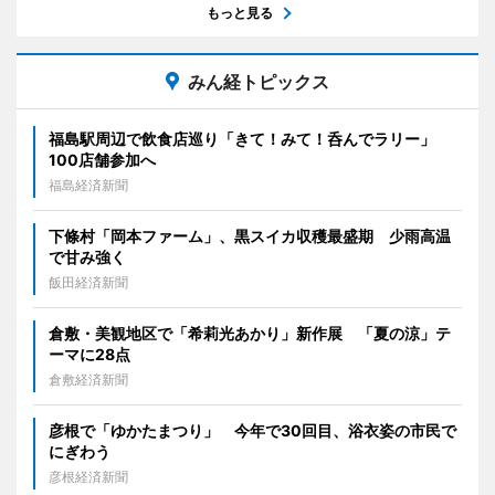
もっと見る
みん経トピックス
福島駅周辺で飲食店巡り「きて！みて！呑んでラリー」
100店舗参加へ
福島経済新聞
下條村「岡本ファーム」、黒スイカ収穫最盛期 少雨高温
で甘み強く
飯田経済新聞
倉敷・美観地区で「希莉光あかり」新作展 「夏の涼」テ
ーマに28点
倉敷経済新聞
彦根で「ゆかたまつり」 今年で30回目、浴衣姿の市民で
にぎわう
彦根経済新聞