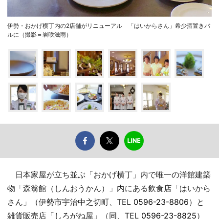
伊勢・おかげ横丁内の2店舗がリニューアル 「はいからさん」希少酒置きバ
ルに（撮影＝岩咲滋雨）
日本家屋が立ち並ぶ「おかげ横丁」内で唯一の洋館建築
物「森翁館（しんおうかん）」内にある飲食店「はいから
さん」（伊勢市宇治中之切町、TEL
0596-23-8806
）と
雑貨販売店「しろがね屋」（同、TEL
0596-23-8825
）