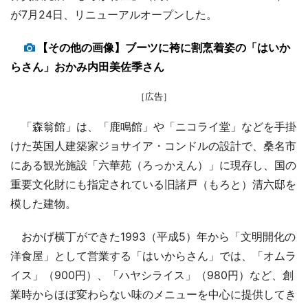
が7月24日、リニューアルオープンした。
【その他の画像】ブーツに袴に割烹着姿の「はいか
らさん」おかみ内田美佐季さん
［広告］
「森翁館」は、「鹿鳴館」や「ニコライ堂」などを手掛
けた英国人建築家ジョサイア・コンドルの設計で、桑名市
にある観光施設「六華苑（ろっかえん）」に現存し、国の
重要文化財にも指定されている旧諸戸（もろと）清六邸を
模した建物。
おかげ横丁ができた1993（平成5）年から「文明開化の
洋食屋」として営業する「はいからさん」では、「オムラ
イス」（900円）、「ハヤシライス」（980円）など、創
業時からほぼ変わらない味のメニューを中心に提供してき