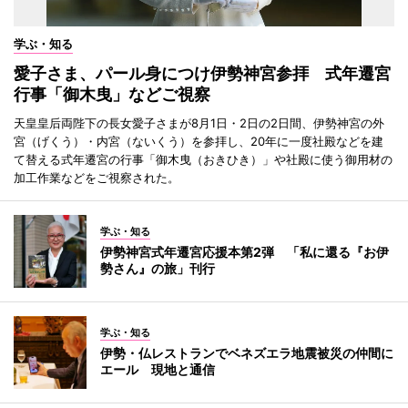
学ぶ・知る
愛子さま、パール身につけ伊勢神宮参拝 式年遷宮
行事「御木曳」などご視察
天皇皇后両陛下の長女愛子さまが8月1日・2日の2日間、伊勢神宮の外
宮（げくう）・内宮（ないくう）を参拝し、20年に一度社殿などを建
て替える式年遷宮の行事「御木曳（おきひき）」や社殿に使う御用材の
加工作業などをご視察された。
学ぶ・知る
伊勢神宮式年遷宮応援本第2弾 「私に還る『お伊
勢さん』の旅」刊行
学ぶ・知る
伊勢・仏レストランでベネズエラ地震被災の仲間に
エール 現地と通信