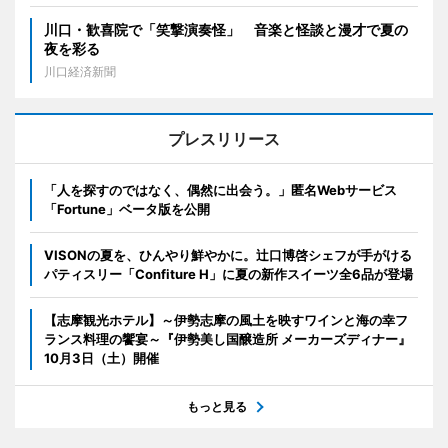
川口・歓喜院で「笑撃演奏怪」 音楽と怪談と漫才で夏の
夜を彩る
川口経済新聞
プレスリリース
「人を探すのではなく、偶然に出会う。」匿名Webサービス
「Fortune」ベータ版を公開
VISONの夏を、ひんやり鮮やかに。辻口博啓シェフが手がける
パティスリー「Confiture H」に夏の新作スイーツ全6品が登場
【志摩観光ホテル】～伊勢志摩の風土を映すワインと海の幸フ
ランス料理の饗宴～『伊勢美し国醸造所 メーカーズディナー』
10月3日（土）開催
もっと見る