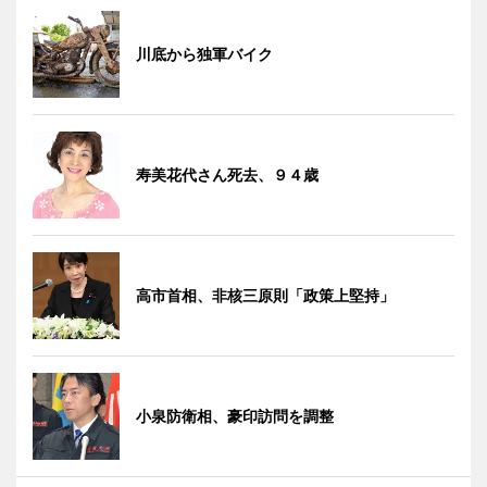
川底から独軍バイク
寿美花代さん死去、９４歳
高市首相、非核三原則「政策上堅持」
小泉防衛相、豪印訪問を調整