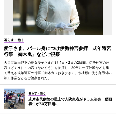
暮らす・働く
愛子さま、パール身につけ伊勢神宮参拝 式年遷宮
行事「御木曳」などご視察
天皇皇后両陛下の長女愛子さまが8月1日・2日の2日間、伊勢神宮の外
宮（げくう）・内宮（ないくう）を参拝し、20年に一度社殿などを建
て替える式年遷宮の行事「御木曳（おきひき）」や社殿に使う御用材の
加工作業などをご視察された。
暮らす・働く
志摩市民病院の屋上で入院患者がドラム演奏 動画
再生が50万回超に