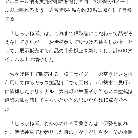
アルコール消毒実施や相席を避け客同士の距離が1メート
ル以上離れるよう、通常時64 席を約30席に減らして営業
する。
「しろがね屋」は、これまで銀製品にこだわって品ぞろ
えをしてきたが、「お伊勢参りで見つける暮らしの店」と
して、展示販売する商品の半分以上を新しくし、計500ア
イテム以上に増やした。
おかげ横丁で販売する「横丁サイダー」の空きビンを再
利用して作るガラス製品は「でく工房」（伊勢市二見町）
に依頼したオリジナル。大台町の生産者が作るミニ盆栽は
伊勢の風を感じてもらいたいとの思いから数10点を並べ
た。
「しろがね屋」おかみの山本直美さんは「伊勢を訪れ
た、伊勢神宮でお参りした時のすがすがしさや、その余韻