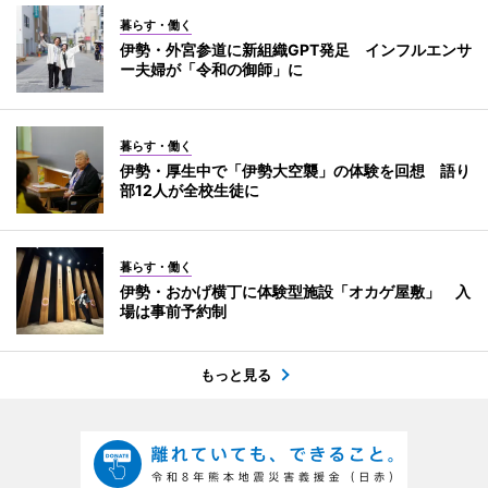
暮らす・働く
伊勢・外宮参道に新組織GPT発足 インフルエンサ
ー夫婦が「令和の御師」に
暮らす・働く
伊勢・厚生中で「伊勢大空襲」の体験を回想 語り
部12人が全校生徒に
暮らす・働く
伊勢・おかげ横丁に体験型施設「オカゲ屋敷」 入
場は事前予約制
もっと見る