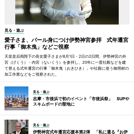
見る・遊ぶ
愛子さま、パール身につけ伊勢神宮参拝 式年遷宮
行事「御木曳」などご視察
天皇皇后両陛下の長女愛子さまが8月1日・2日の2日間、伊勢神宮の外
宮（げくう）・内宮（ないくう）を参拝し、20年に一度社殿などを建
て替える式年遷宮の行事「御木曳（おきひき）」や社殿に使う御用材の
加工作業などをご視察された。
見る・遊ぶ
志摩・市後浜で初のイベント「市後浜祭」 SUPや
スキムボードの聖地に
見る・遊ぶ
伊勢神宮式年遷宮応援本第2弾 「私に還る『お伊