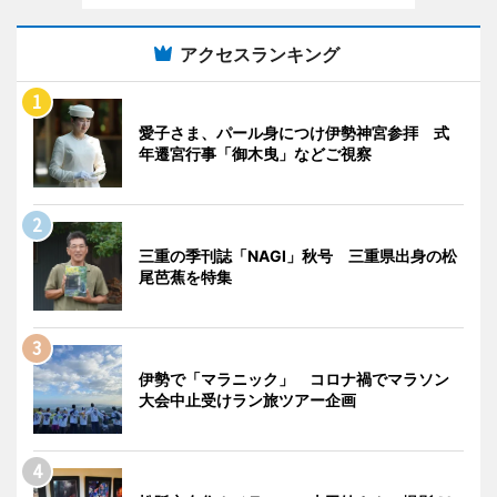
アクセスランキング
愛子さま、パール身につけ伊勢神宮参拝 式
年遷宮行事「御木曳」などご視察
三重の季刊誌「NAGI」秋号 三重県出身の松
尾芭蕉を特集
伊勢で「マラニック」 コロナ禍でマラソン
大会中止受けラン旅ツアー企画