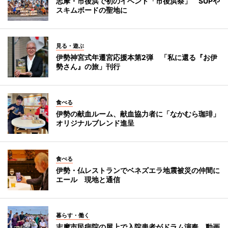
志摩・市後浜で初のイベント「市後浜祭」 SUPや
スキムボードの聖地に
見る・遊ぶ
伊勢神宮式年遷宮応援本第2弾 「私に還る『お伊
勢さん』の旅」刊行
食べる
伊勢の献血ルーム、献血協力者に「なかむら珈琲」
オリジナルブレンド進呈
食べる
伊勢・仏レストランでベネズエラ地震被災の仲間に
エール 現地と通信
暮らす・働く
志摩市民病院の屋上で入院患者がドラム演奏 動画