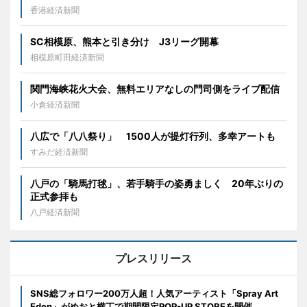
香港経済新聞
SC相模原、熊本と引き分け J3リーグ開幕
相模原町田経済新聞
関門海峡花火大会、無料エリアなしの門司側をライブ配信
小倉経済新聞
八広で「八八祭り」 1500人が提灯行列、多幸アートも
すみだ経済新聞
八戸の「騎馬打毬」、若手騎手の姿勇ましく 20年ぶりの
正式参拝も
八戸経済新聞
プレスリリース
SNS総フォロワー200万人超！人気アーティスト「Spray Art
Eden」がめおと横丁で期間限定POP-UP STOREを開催