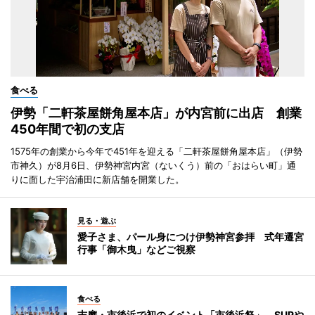
食べる
伊勢「二軒茶屋餅角屋本店」が内宮前に出店 創業
450年間で初の支店
1575年の創業から今年で451年を迎える「二軒茶屋餅角屋本店」（伊勢
市神久）が8月6日、伊勢神宮内宮（ないくう）前の「おはらい町」通
りに面した宇治浦田に新店舗を開業した。
見る・遊ぶ
愛子さま、パール身につけ伊勢神宮参拝 式年遷宮
行事「御木曳」などご視察
食べる
志摩・市後浜で初のイベント「市後浜祭」 SUPや