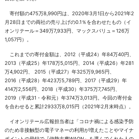
寄付額の475万8,990円は、2020年3月1日から2021年2
月28日までの両社の売り上げの0.1％を合わせたもの（イ
オンリテール＝349万7,933円、マックスバリュ＝126万
1,057円）。
これまでの寄付金額は、2012（平成24）年84万40円、
2013（平成25）年178万5,015円、2014（平成26）年281
万4,902円、 2015（平成27）年325万9,965円、
2016（平成28）年423万5,789円、2017（平成29）年
414万2,556円、2018（平成30）年375万7,745円、
2019（平成31・令和元）年374万3,013円。今回の寄付金
を合わせると累計2933万8,015円（2021年2月末時点）。
イオンリテール広報担当者は「コロナ禍による感染予防
のため非接触型の電子マネーの利用が増えたことやマイナ
ポイントの登録で『伊勢志摩WAON』を選んでくれた人の