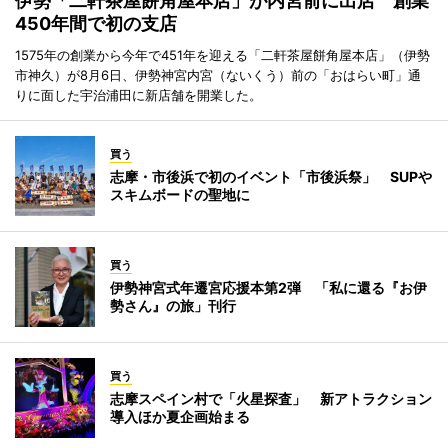
伊勢「二軒茶屋餅角屋本店」が内宮前に出店 創業
450年間で初の支店
1575年の創業から今年で451年を迎える「二軒茶屋餅角屋本店」（伊勢
市神久）が8月6日、伊勢神宮内宮（ないくう）前の「おはらい町」通
りに面した宇治浦田に新店舗を開業した。
買う
志摩・市後浜で初のイベント「市後浜祭」 SUPや
スキムボードの聖地に
買う
伊勢神宮式年遷宮応援本第2弾 「私に還る『お伊
勢さん』の旅」刊行
買う
志摩スペイン村で「火星探査」 新アトラクション
導入ほか夏企画始まる