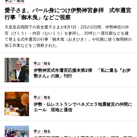
学ぶ・知る
愛子さま、パール身につけ伊勢神宮参拝 式年遷宮
行事「御木曳」などご視察
天皇皇后両陛下の長女愛子さまが8月1日・2日の2日間、伊勢神宮の外
宮（げくう）・内宮（ないくう）を参拝し、20年に一度社殿などを建
て替える式年遷宮の行事「御木曳（おきひき）」や社殿に使う御用材の
加工作業などをご視察された。
学ぶ・知る
伊勢神宮式年遷宮応援本第2弾 「私に還る『お伊
勢さん』の旅」刊行
学ぶ・知る
伊勢・仏レストランでベネズエラ地震被災の仲間に
エール 現地と通信
学ぶ・知る