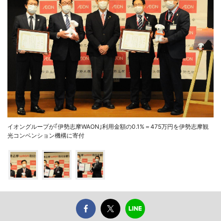
イオングループが｢伊勢志摩WAON｣利用金額の0.1%＝475万円を伊勢志摩観
光コンベンション機構に寄付