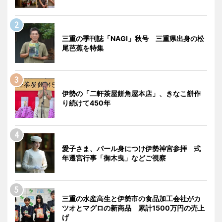
三重の季刊誌「NAGI」秋号 三重県出身の松
尾芭蕉を特集
伊勢の「二軒茶屋餅角屋本店」、きなこ餅作
り続けて450年
愛子さま、パール身につけ伊勢神宮参拝 式
年遷宮行事「御木曳」などご視察
三重の水産高生と伊勢市の食品加工会社がカ
ツオとマグロの新商品 累計1500万円の売上
げ