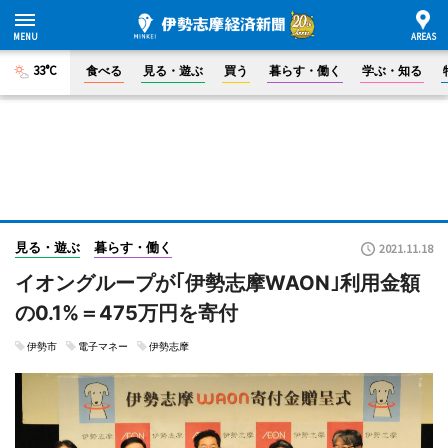
33°C
食べる
見る・遊ぶ
買う
暮らす・働く
学ぶ・知る
見る・遊ぶ
暮らす・働く
2021.11.18
イオングループが｢伊勢志摩WAON｣利用金額
の0.1%＝475万円を寄付
伊勢市
電子マネー
伊勢志摩