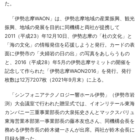
た。
「伊勢志摩WAON」は、伊勢志摩地域の産業振興、観光
振興、地域の発展を目的に同機構と両社が提携して
2011（平成23）年12月10日、伊勢志摩の「杜の文化」と
「海の文化」の情報発信を応援しようと発行。カードの表
面に伊勢市の「夫婦岩の日の出」の写真をあしらうもの
と、2016（平成28）年5月の伊勢志摩サミットの開催を
記念して作られた「伊勢志摩WAON2016」を発行。発行
枚数は12万7207枚（2021年9月末）に上る。
「シンフォニアテクノロジー響ホール伊勢」（伊勢市岩
渕）大会議室で行われた贈呈式では、イオンリテール東海
カンパニー三重事業部長の大泉拓史さんとマックスバリュ
東海営業本部第一事業部長の藤本友也さん、同機構会長を
務める伊勢市長の鈴木健一さんが出席。両社が鈴木会長に
目録を贈った。