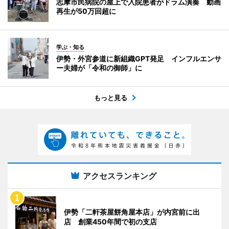
志摩市民病院の屋上で入院患者がドラム演奏 動画
再生が50万回超に
学ぶ・知る
伊勢・外宮参道に新組織GPT発足 インフルエンサ
ー夫婦が「令和の御師」に
もっと見る
アクセスランキング
伊勢「二軒茶屋餅角屋本店」が内宮前に出
店 創業450年間で初の支店