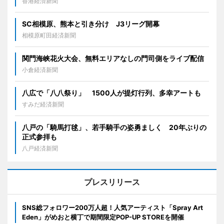
香港経済新聞
SC相模原、熊本と引き分け J3リーグ開幕
相模原町田経済新聞
関門海峡花火大会、無料エリアなしの門司側をライブ配信
小倉経済新聞
八広で「八八祭り」 1500人が提灯行列、多幸アートも
すみだ経済新聞
八戸の「騎馬打毬」、若手騎手の姿勇ましく 20年ぶりの
正式参拝も
八戸経済新聞
プレスリリース
SNS総フォロワー200万人超！人気アーティスト「Spray Art
Eden」がめおと横丁で期間限定POP-UP STOREを開催