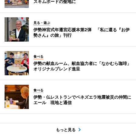
スキムボードの聖地に
見る・遊ぶ
伊勢神宮式年遷宮応援本第2弾 「私に還る『お伊
勢さん』の旅」刊行
食べる
伊勢の献血ルーム、献血協力者に「なかむら珈琲」
オリジナルブレンド進呈
食べる
伊勢・仏レストランでベネズエラ地震被災の仲間に
エール 現地と通信
もっと見る