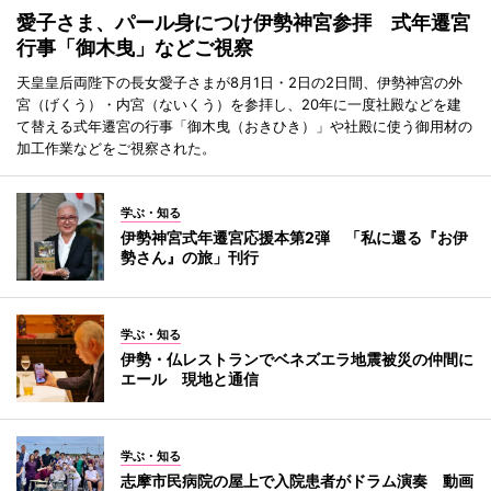
愛子さま、パール身につけ伊勢神宮参拝 式年遷宮
行事「御木曳」などご視察
天皇皇后両陛下の長女愛子さまが8月1日・2日の2日間、伊勢神宮の外
宮（げくう）・内宮（ないくう）を参拝し、20年に一度社殿などを建
て替える式年遷宮の行事「御木曳（おきひき）」や社殿に使う御用材の
加工作業などをご視察された。
学ぶ・知る
伊勢神宮式年遷宮応援本第2弾 「私に還る『お伊
勢さん』の旅」刊行
学ぶ・知る
伊勢・仏レストランでベネズエラ地震被災の仲間に
エール 現地と通信
学ぶ・知る
志摩市民病院の屋上で入院患者がドラム演奏 動画