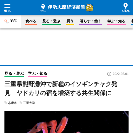
33°C
食べる
見る・遊ぶ
買う
暮らす・働く
学ぶ・知る
見る・遊ぶ
学ぶ・知る
2022.05.01
三重県熊野灘沖で新種のイソギンチャク発
見 ヤドカリの宿を増築する共生関係に
志摩市
三重大学