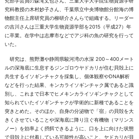
究部学芸員の森滝丈也さん、三重大学大学院生物資源学研
究科教授の木村妙子さん、千葉県立中央博物館分館海の博
物館主任上席研究員の柳研介さんらで組織する。リーダー
の吉川さんは三重大学生物資源学部を2015（平成27）年
に卒業。在学中は志摩市などでアジ科の魚の研究を行って
いた。
研究は、熊野灘や静岡県駿河湾の水深 200～400メート
ルの深海底に生息するジンゴロウヤドカリが住む貝殻上に
共生するイソギンチャクを採集し、個体観察やDNA解析
などを行った結果、キンカライソギンチャク属であると識
別し、これまで日本でヒメキンカライソギンチャクとして
知られていたイソギンチャクが学術的に新種であることを
突きとめた。そのほか、自身の分泌物で「宿」の貝殻を大
きくさせていることや深海底に降り注ぐ有機物（マリンス
ノー）を効率よく摂餌できるように、口を上に向けた状態
で貝殻上に付着している可能性が高いこと、ヤドカリが貝