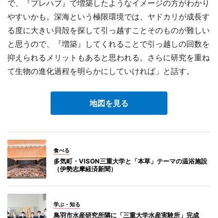
で、『プレハブ』で増築したようなイメージの方がわかり
やすいかも。深海という極限環境では、ヤドカリが成長す
る度に大きい貝殻を探して引っ越すことそのものが難しい
と思うので、『増築』してくれることで引っ越しの回数を
抑えられるメリットもあると思われる。さらに研究を重ね
て生物の進化過程を明らかにしていければ」と話す。
地図を見る
食べる
多気町・VISON三重大学と「本草」テーマの温浴施設
（伊勢志摩経済新聞）
学ぶ・知る
鳥羽市水産研究所隣に「三重大学水産実験所」完成