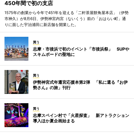
450年間で初の支店
1575年の創業から今年で451年を迎える「二軒茶屋餅角屋本店」（伊勢
市神久）が8月6日、伊勢神宮内宮（ないくう）前の「おはらい町」通
りに面した宇治浦田に新店舗を開業した。
買う
志摩・市後浜で初のイベント「市後浜祭」 SUPや
スキムボードの聖地に
買う
伊勢神宮式年遷宮応援本第2弾 「私に還る『お伊
勢さん』の旅」刊行
買う
志摩スペイン村で「火星探査」 新アトラクション
導入ほか夏企画始まる