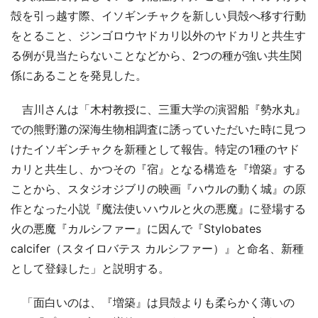
殻を引っ越す際、イソギンチャクを新しい貝殻へ移す行動
をとること、ジンゴロウヤドカリ以外のヤドカリと共生す
る例が見当たらないことなどから、2つの種が強い共生関
係にあることを発見した。
吉川さんは「木村教授に、三重大学の演習船『勢水丸』
での熊野灘の深海生物相調査に誘っていただいた時に見つ
けたイソギンチャクを新種として報告。特定の1種のヤド
カリと共生し、かつその『宿』となる構造を『増築』する
ことから、スタジオジブリの映画『ハウルの動く城』の原
作となった小説『魔法使いハウルと火の悪魔』に登場する
火の悪魔『カルシファー』に因んで『Stylobates
calcifer（スタイロバテス カルシファー）』と命名、新種
として登録した」と説明する。
「面白いのは、『増築』は貝殻よりも柔らかく薄いの