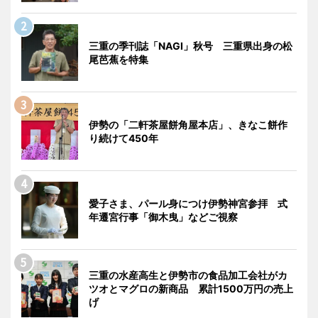
三重の季刊誌「NAGI」秋号 三重県出身の松
尾芭蕉を特集
伊勢の「二軒茶屋餅角屋本店」、きなこ餅作
り続けて450年
愛子さま、パール身につけ伊勢神宮参拝 式
年遷宮行事「御木曳」などご視察
三重の水産高生と伊勢市の食品加工会社がカ
ツオとマグロの新商品 累計1500万円の売上
げ