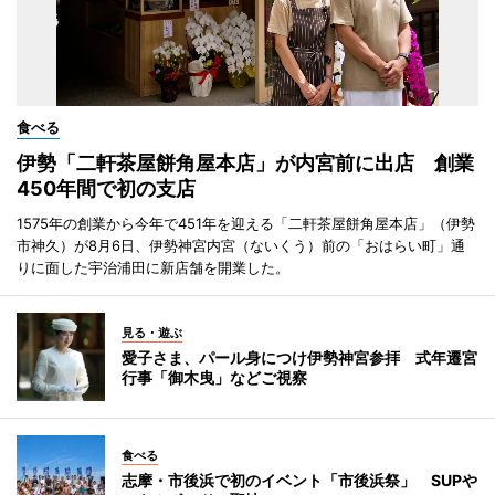
食べる
伊勢「二軒茶屋餅角屋本店」が内宮前に出店 創業
450年間で初の支店
1575年の創業から今年で451年を迎える「二軒茶屋餅角屋本店」（伊勢
市神久）が8月6日、伊勢神宮内宮（ないくう）前の「おはらい町」通
りに面した宇治浦田に新店舗を開業した。
見る・遊ぶ
愛子さま、パール身につけ伊勢神宮参拝 式年遷宮
行事「御木曳」などご視察
食べる
志摩・市後浜で初のイベント「市後浜祭」 SUPや