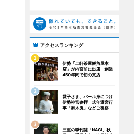
アクセスランキング
伊勢「二軒茶屋餅角屋本
店」が内宮前に出店 創業
450年間で初の支店
愛子さま、パール身につけ
伊勢神宮参拝 式年遷宮行
事「御木曳」などご視察
三重の季刊誌「NAGI」秋