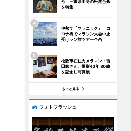
号 三重県出身の松尾芭蕉
を特集
伊勢で「マラニック」 コ
ロナ禍でマラソン大会中止
受けラン旅ツアー企画
松阪市在住カメラマン・吉
田紘さん、撮影40年 80歳
を記念し写真展
もっと見る
フォトフラッシュ