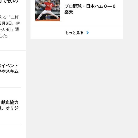
間で初の
プロ野球・日本ハム０―６
楽天
迎える「二軒
8月6日、伊
らい町」通
もっと見る
した。
のイベント
Pやスキム
、献血協力
琲」オリジ