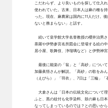
こだわらず、より良いものを探して仕入れ
使われていた。古来、日本人は麻の種を持
った。現在、麻農家は国内に11人だけ。
ないと務まらない」と話す。
続いて皇学館大学名誉教授の櫻井治男さ
荼羅や伊勢参宮名所図会に登場する絵の中
居小屋、歌舞伎、浄瑠璃など）と伊勢神宮
最後に能楽の「翁」と「高砂」について
加藤眞悟さんが解説。「高砂」の歌をみん
（えびら）」「羽衣」、7日は「三輪」「
大倉さんは「日本の伝統文化について理解
ふと、黒の紋付も化学染料、鼓の麻も日本
なってしまっているのでは？との思いから