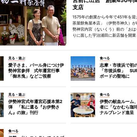
宮前に出店 創業450年
支店
1575年の創業から今年で451年を
茶屋餅角屋本店」（伊勢市神久）が
勢神宮内宮（ないくう）前の「おは
りに面した宇治浦田に新店舗を開業
見る・遊ぶ
食べる
愛子さま、パール身につけ伊
志摩・市後浜で初
勢神宮参拝 式年遷宮行事
「市後浜祭」 SU
「御木曳」などご視察
ボードの聖地に
見る・遊ぶ
食べる
伊勢神宮式年遷宮応援本第2
伊勢の献血ルーム
弾 「私に還る『お伊勢さ
者に「なかむら珈
ん』の旅」刊行
ナルブレンド進呈
食べる