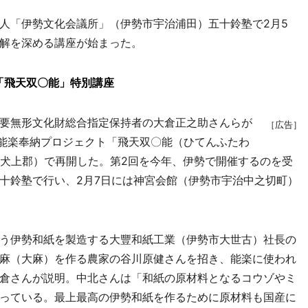
人「伊勢文化会議所」（伊勢市宇治浦田）五十鈴塾で2月5
解を深める講座が始まった。
「飛天双〇能」特別講座
要無形文化財総合指定保持者の大倉正之助さんらが
［広告］
た能楽奉納プロジェクト「飛天双〇能（ひてんふたわ
県犬上郡）で再開した。第2回を今年、伊勢で開催するのを受
十鈴塾で行い、2月7日には神宮会館（伊勢市宇治中之切町）
う伊勢和紙を製造する大豐和紙工業（伊勢市大世古）社長の
麻（大麻）を作る農家の谷川原健さんを招き、能楽に使われ
倉さんが説明。中北さんは「和紙の原材料となるコウゾやミ
っている。最上最高の伊勢和紙を作るために原材料も国産に