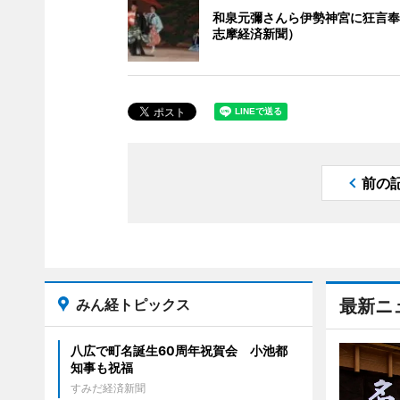
和泉元彌さんら伊勢神宮に狂言奉
志摩経済新聞）
前の
みん経トピックス
最新ニ
八広で町名誕生60周年祝賀会 小池都
知事も祝福
すみだ経済新聞