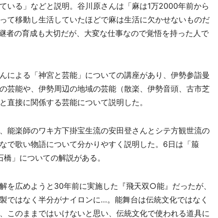
ている」などと説明。谷川原さんは「麻は1万2000年前から
って移動し生活していたほどで麻は生活に欠かせないものだ
後継者の育成も大切だが、大変な仕事なので覚悟を持った人で
んによる「神宮と芸能」についての講座があり、伊勢参詣曼
の芸能や、伊勢周辺の地域の芸能（散楽、伊勢音頭、古市芝
と直接に関係する芸能について説明した。
、能楽師のワキ方下掛宝生流の安田登さんとシテ方観世流の
なで歌い物語について分かりやすく説明した。6日は「箙
石橋」についての解説がある。
を広めようと30年前に実施した『飛天双○能』だったが、
製ではなく半分がナイロンに…。能舞台は伝統文化ではなく
、このままではいけないと思い、伝統文化で使われる道具に