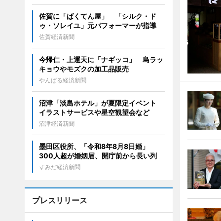
佐賀に「ばくてん屋」 「シルク・ド
ゥ・ソレイユ」元パフォーマーが指導
佐賀経済新聞
今帰仁・上運天に「ナギッコ」 島ラッ
キョウやモズクの加工品販売
やんばる経済新聞
沼津「淡島ホテル」が夏限定イベント
イラストサービスや星空観望会など
沼津経済新聞
墨田区役所、「令和8年8月8日婚」
300人超が婚姻届、開庁前から長い列
すみだ経済新聞
プレスリリース