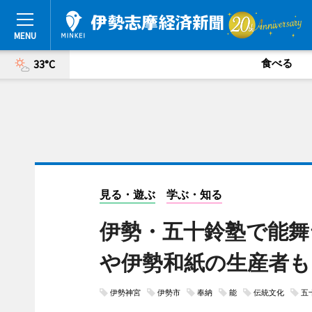
食べる
33°C
見る・遊ぶ
学ぶ・知る
伊勢・五十鈴塾で能舞
や伊勢和紙の生産者も
伊勢神宮
伊勢市
奉納
能
伝統文化
五