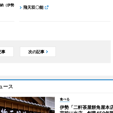
納（伊勢
飛天双〇能
記事
次の記事
ュース
食べる
伊勢「二軒茶屋餅角屋本