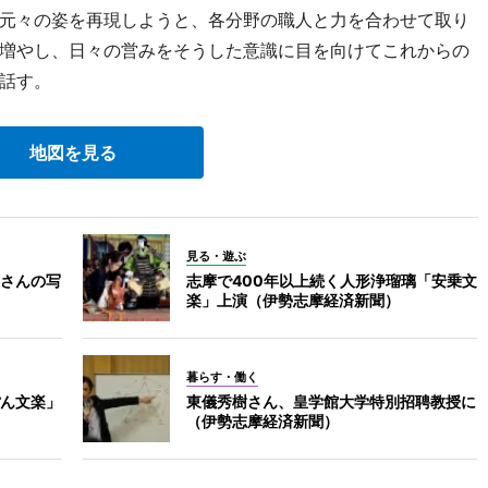
元々の姿を再現しようと、各分野の職人と力を合わせて取り
増やし、日々の営みをそうした意識に目を向けてこれからの
話す。
地図を見る
見る・遊ぶ
さんの写
志摩で400年以上続く人形浄瑠璃「安乗文
楽」上演（伊勢志摩経済新聞）
暮らす・働く
ん文楽」
東儀秀樹さん、皇学館大学特別招聘教授に
（伊勢志摩経済新聞）