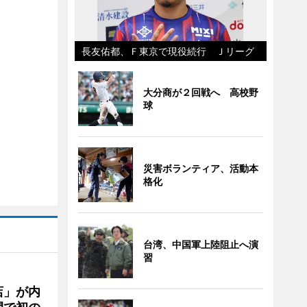
長友佑都、Ｆ東京で現役続行 Ｊリーグ
大分商が２回戦へ 高校野
球
災害ボランティア、活動本
格化
台湾、中国軍上陸阻止へ演
習
店」が内