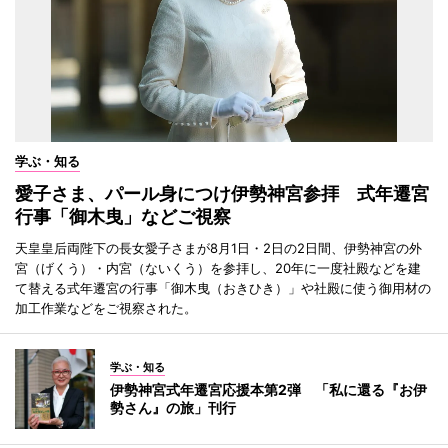
学ぶ・知る
愛子さま、パール身につけ伊勢神宮参拝 式年遷宮
行事「御木曳」などご視察
天皇皇后両陛下の長女愛子さまが8月1日・2日の2日間、伊勢神宮の外
宮（げくう）・内宮（ないくう）を参拝し、20年に一度社殿などを建
て替える式年遷宮の行事「御木曳（おきひき）」や社殿に使う御用材の
加工作業などをご視察された。
学ぶ・知る
伊勢神宮式年遷宮応援本第2弾 「私に還る『お伊
勢さん』の旅」刊行