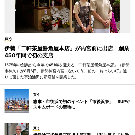
買う
伊勢「二軒茶屋餅角屋本店」が内宮前に出店 創業
450年間で初の支店
1575年の創業から今年で451年を迎える「二軒茶屋餅角屋本店」（伊勢
市神久）が8月6日、伊勢神宮内宮（ないくう）前の「おはらい町」通
りに面した宇治浦田に新店舗を開業した。
買う
志摩・市後浜で初のイベント「市後浜祭」 SUPや
スキムボードの聖地に
買う
伊勢神宮式年遷宮応援本第2弾 「私に還る『お伊