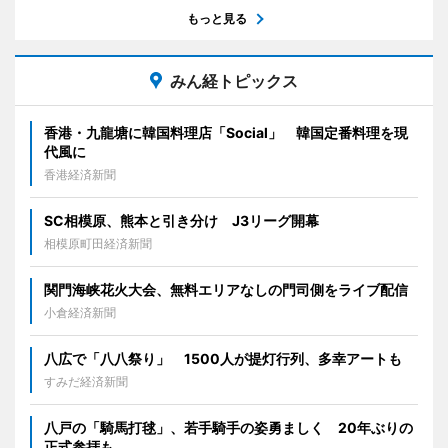
もっと見る
みん経トピックス
香港・九龍塘に韓国料理店「Social」 韓国定番料理を現
代風に
香港経済新聞
SC相模原、熊本と引き分け J3リーグ開幕
相模原町田経済新聞
関門海峡花火大会、無料エリアなしの門司側をライブ配信
小倉経済新聞
八広で「八八祭り」 1500人が提灯行列、多幸アートも
すみだ経済新聞
八戸の「騎馬打毬」、若手騎手の姿勇ましく 20年ぶりの
正式参拝も