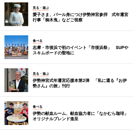
見る・遊ぶ
愛子さま、パール身につけ伊勢神宮参拝 式年遷宮
行事「御木曳」などご視察
食べる
志摩・市後浜で初のイベント「市後浜祭」 SUPや
スキムボードの聖地に
見る・遊ぶ
伊勢神宮式年遷宮応援本第2弾 「私に還る『お伊
勢さん』の旅」刊行
食べる
伊勢の献血ルーム、献血協力者に「なかむら珈琲」
オリジナルブレンド進呈