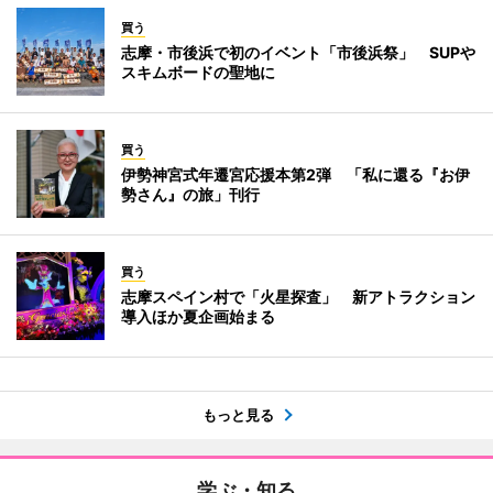
買う
志摩・市後浜で初のイベント「市後浜祭」 SUPや
スキムボードの聖地に
買う
伊勢神宮式年遷宮応援本第2弾 「私に還る『お伊
勢さん』の旅」刊行
買う
志摩スペイン村で「火星探査」 新アトラクション
導入ほか夏企画始まる
もっと見る
学ぶ・知る