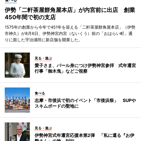
伊勢「二軒茶屋餅角屋本店」が内宮前に出店 創業
450年間で初の支店
1575年の創業から今年で451年を迎える「二軒茶屋餅角屋本店」（伊勢
市神久）が8月6日、伊勢神宮内宮（ないくう）前の「おはらい町」通
りに面した宇治浦田に新店舗を開業した。
見る・遊ぶ
愛子さま、パール身につけ伊勢神宮参拝 式年遷宮
行事「御木曳」などご視察
食べる
志摩・市後浜で初のイベント「市後浜祭」 SUPや
スキムボードの聖地に
見る・遊ぶ
伊勢神宮式年遷宮応援本第2弾 「私に還る『お伊
勢さん』の旅」刊行