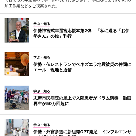
加工作業などをご視察された。
学ぶ・知る
伊勢神宮式年遷宮応援本第2弾 「私に還る『お伊
勢さん』の旅」刊行
学ぶ・知る
伊勢・仏レストランでベネズエラ地震被災の仲間に
エール 現地と通信
学ぶ・知る
志摩市民病院の屋上で入院患者がドラム演奏 動画
再生が50万回超に
学ぶ・知る
伊勢・外宮参道に新組織GPT発足 インフルエンサ