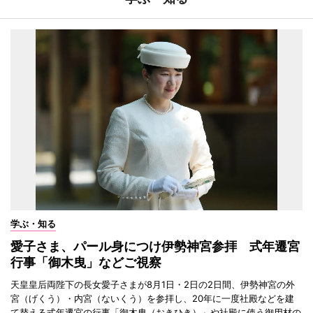
学ぶ・知る
愛子さま、パール身につけ伊勢神宮参拝 式年遷宮
行事「御木曳」などご視察
天皇皇后両陛下の長女愛子さまが8月1日・2日の2日間、伊勢神宮の外
宮（げくう）・内宮（ないくう）を参拝し、20年に一度社殿などを建
て替える式年遷宮の行事「御木曳（おきひき）」や社殿に使う御用材の