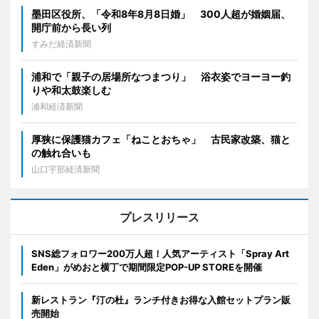
墨田区役所、「令和8年8月8日婚」 300人超が婚姻届、
開庁前から長い列
すみだ経済新聞
浦和で「親子の居場所なつまつり」 浴衣姿でヨーヨー釣
りや和太鼓楽しむ
浦和経済新聞
厚狭に保護猫カフェ「ねことおちゃ」 古民家改築、猫と
の触れ合いも
山口宇部経済新聞
プレスリリース
SNS総フォロワー200万人超！人気アーティスト「Spray Art
Eden」がめおと横丁で期間限定POP-UP STOREを開催
新レストラン『汀の杜』ランチ付きお得な入館セットプラン販
売開始