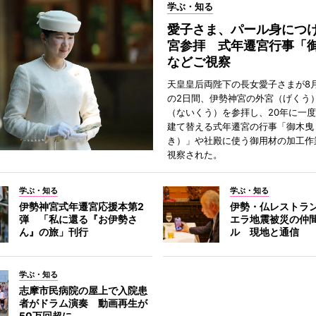
学ぶ・知る
愛子さま、パール身につ
宮参拝 式年遷宮行事「
などご視察
天皇皇后両陛下の長女愛子さまが8月
の2日間、伊勢神宮の外宮（げくう
（ないくう）を参拝し、20年に一
建て替える式年遷宮の行事「御木曳
き）」や社殿に使う御用材の加工作
視察された。
学ぶ・知る
学ぶ・知る
伊勢神宮式年遷宮応援本第2
伊勢・仏レストラ
弾 「私に還る『お伊勢さ
エラ地震被災の仲
ん』の旅」刊行
ル 現地と通信
学ぶ・知る
志摩市民病院の屋上で入院患
者がドラム演奏 動画再生が
50万回超に