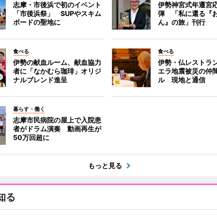
志摩・市後浜で初のイベント
伊勢神宮式年遷宮
「市後浜祭」 SUPやスキム
弾 「私に還る『
ボードの聖地に
ん』の旅」刊行
食べる
食べる
伊勢の献血ルーム、献血協力
伊勢・仏レストラ
者に「なかむら珈琲」オリジ
エラ地震被災の仲
ナルブレンド進呈
ル 現地と通信
暮らす・働く
志摩市民病院の屋上で入院患
者がドラム演奏 動画再生が
50万回超に
もっと見る
知る