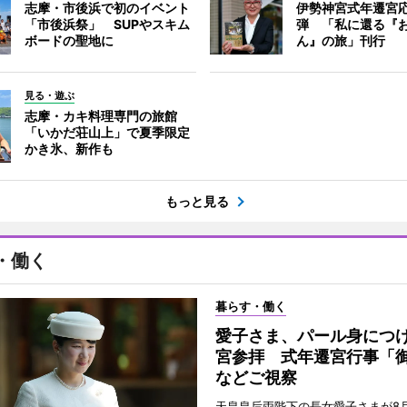
志摩・市後浜で初のイベント
伊勢神宮式年遷宮
「市後浜祭」 SUPやスキム
弾 「私に還る『
ボードの聖地に
ん』の旅」刊行
見る・遊ぶ
志摩・カキ料理専門の旅館
「いかだ荘山上」で夏季限定
かき氷、新作も
もっと見る
・働く
暮らす・働く
愛子さま、パール身につ
宮参拝 式年遷宮行事「
などご視察
天皇皇后両陛下の長女愛子さまが8月