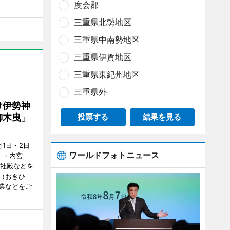
度会郡
三重県北勢地区
三重県中南勢地区
三重県伊賀地区
三重県東紀州地区
三重県外
け伊勢神
御木曳」
投票する
結果を見る
1日・2日
ワールドフォトニュース
）・内宮
度社殿などを
（おきひ
業などをご