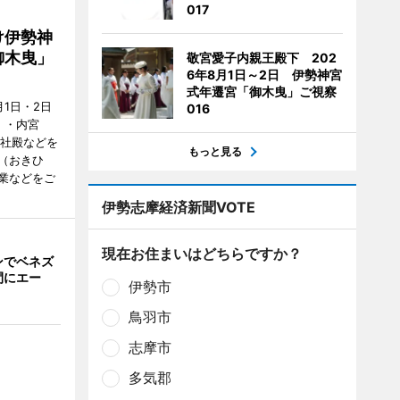
017
け伊勢神
御木曳」
敬宮愛子内親王殿下 202
6年8月1日～2日 伊勢神宮
式年遷宮「御木曳」ご視察
1日・2日
016
）・内宮
度社殿などを
もっと見る
（おきひ
業などをご
伊勢志摩経済新聞VOTE
現在お住まいはどちらですか？
ンでベネズ
間にエー
伊勢市
鳥羽市
志摩市
多気郡