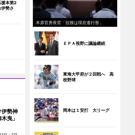
応援本第2
お伊勢さ
木原官房長官「拉致は現在進行形」
ＥＰＡ視野に議論継続
東海大甲府が２回戦へ 高
校野球
岡本は１安打 大リーグ
け伊勢神
御木曳」
1日・2日