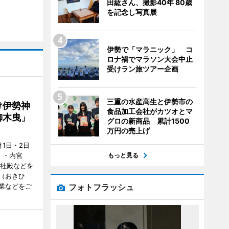
田紘さん、撮影40年 80歳
を記念し写真展
伊勢で「マラニック」 コ
ロナ禍でマラソン大会中止
受けラン旅ツアー企画
三重の水産高生と伊勢市の
け伊勢神
食品加工会社がカツオとマ
御木曳」
グロの新商品 累計1500
万円の売上げ
1日・2日
もっと見る
）・内宮
度社殿などを
（おきひ
フォトフラッシュ
業などをご