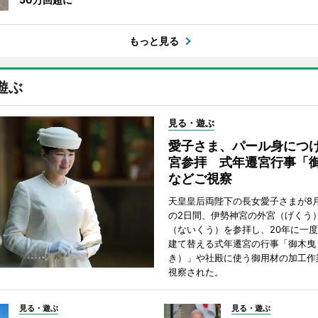
もっと見る
遊ぶ
見る・遊ぶ
愛子さま、パール身につ
宮参拝 式年遷宮行事「
などご視察
天皇皇后両陛下の長女愛子さまが8月
の2日間、伊勢神宮の外宮（げくう
（ないくう）を参拝し、20年に一
建て替える式年遷宮の行事「御木曳
き）」や社殿に使う御用材の加工作
視察された。
見る・遊ぶ
見る・遊ぶ