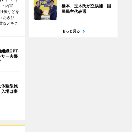
橋本、玉木氏が立候補 国
）・内宮
民民主代表選
度社殿などを
（おきひ
業などをご
もっと見る
組織GPT
ンサー夫婦
に
に体験型施
 入場は事