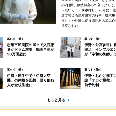
の2日間、伊勢神宮の外宮（げくう
（ないくう）を参拝し、20年に一
建て替える式年遷宮の行事「御木曳
き）」や社殿に使う御用材の加工作
視察された。
暮らす・働く
暮らす・働く
志摩市民病院の屋上で入院患
伊勢・外宮参道に新
者がドラム演奏 動画再生が
発足 インフルエ
50万回超に
が「令和の御師」
暮らす・働く
暮らす・働く
伊勢・厚生中で「伊勢大空
伊勢・おかげ横丁
襲」の体験を回想 語り部12
設「オカゲ屋敷」
人が全校生徒に
前予約制
もっと見る