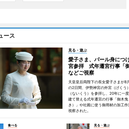
ュース
見る・遊ぶ
愛子さま、パール身につ
宮参拝 式年遷宮行事「
などご視察
天皇皇后両陛下の長女愛子さまが8月
の2日間、伊勢神宮の外宮（げくう
（ないくう）を参拝し、20年に一
建て替える式年遷宮の行事「御木曳
き）」や社殿に使う御用材の加工作
視察された。
食べる
見る・遊ぶ