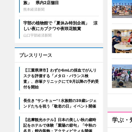
族」 県内2店舗目
熊本経済新聞
宇部の植物館で「夏休み特別企画」 涼
しい夜にカブクワや夜咲花観賞
山口宇部経済新聞
プレスリリース
【三重県津市】わずか6mLの採血でがんリ
スクを評価する「メタロ・バランス検
査」、赤塚クリニックにて9月以降の予約受
付を開始
長生き "サンキュー" ! 水族館の39歳レジェ
ンドたちを祝う「敬老の日」イベント開催
学ぶ・
【志摩観光ホテル】日本の美しい秋の歳時
記をホテルで体験「重陽の節句」「中秋の
名月」館内装飾・アクティビティを開催