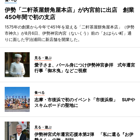
伊勢「二軒茶屋餅角屋本店」が内宮前に出店 創業
450年間で初の支店
1575年の創業から今年で451年を迎える「二軒茶屋餅角屋本店」（伊勢
市神久）が8月6日、伊勢神宮内宮（ないくう）前の「おはらい町」通
りに面した宇治浦田に新店舗を開業した。
見る・遊ぶ
愛子さま、パール身につけ伊勢神宮参拝 式年遷宮
行事「御木曳」などご視察
食べる
志摩・市後浜で初のイベント「市後浜祭」 SUPや
スキムボードの聖地に
見る・遊ぶ
伊勢神宮式年遷宮応援本第2弾 「私に還る『お伊
勢さん』の旅」刊行