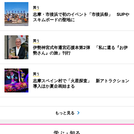
買う
志摩・市後浜で初のイベント「市後浜祭」 SUPや
スキムボードの聖地に
買う
伊勢神宮式年遷宮応援本第2弾 「私に還る『お伊
勢さん』の旅」刊行
買う
志摩スペイン村で「火星探査」 新アトラクション
導入ほか夏企画始まる
もっと見る
学ぶ・知る