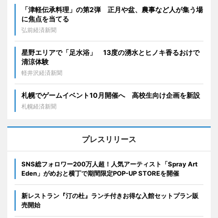
「津軽伝承料理」の第2弾 正月や盆、農事など人が集う場
に焦点を当てる
弘前経済新聞
星野エリアで「足水浴」 13度の湧水とヒノキ香るおけで
清涼体験
軽井沢経済新聞
札幌でゲームイベント10月開催へ 高校生向け企画を新設
札幌経済新聞
プレスリリース
SNS総フォロワー200万人超！人気アーティスト「Spray Art
Eden」がめおと横丁で期間限定POP-UP STOREを開催
新レストラン『汀の杜』ランチ付きお得な入館セットプラン販
売開始