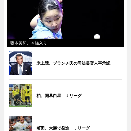
張本美和、４強入り
米上院、ブランチ氏の司法長官人事承認
柏、開幕白星 Ｊリーグ
町田、大勝で発進 Ｊリーグ