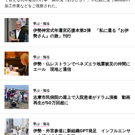
加工作業などをご視察された。
学ぶ・知る
伊勢神宮式年遷宮応援本第2弾 「私に還る『お伊
勢さん』の旅」刊行
学ぶ・知る
伊勢・仏レストランでベネズエラ地震被災の仲間に
エール 現地と通信
学ぶ・知る
志摩市民病院の屋上で入院患者がドラム演奏 動画
再生が50万回超に
学ぶ・知る
伊勢・外宮参道に新組織GPT発足 インフルエンサ