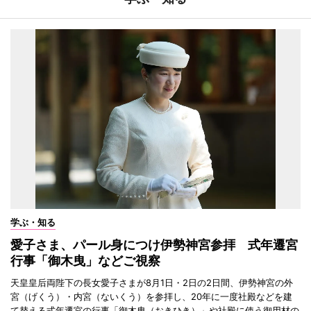
学ぶ・知る
愛子さま、パール身につけ伊勢神宮参拝 式年遷宮
行事「御木曳」などご視察
天皇皇后両陛下の長女愛子さまが8月1日・2日の2日間、伊勢神宮の外
宮（げくう）・内宮（ないくう）を参拝し、20年に一度社殿などを建
て替える式年遷宮の行事「御木曳（おきひき）」や社殿に使う御用材の