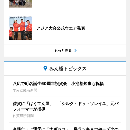
アジア大会公式ウエア発表
もっと見る
みん経トピックス
八広で町名誕生60周年祝賀会 小池都知事も祝福
すみだ経済新聞
佐賀に「ばくてん屋」 「シルク・ドゥ・ソレイユ」元パ
フォーマーが指導
佐賀経済新聞
今帰仁・上運天に「ナギッコ」 島ラッキョウやモズクの