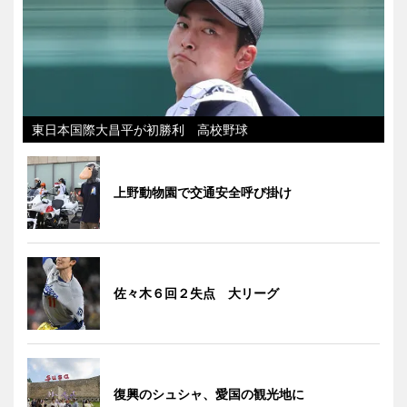
東日本国際大昌平が初勝利 高校野球
上野動物園で交通安全呼び掛け
佐々木６回２失点 大リーグ
復興のシュシャ、愛国の観光地に