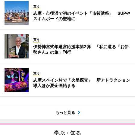
買う
志摩・市後浜で初のイベント「市後浜祭」 SUPや
スキムボードの聖地に
買う
伊勢神宮式年遷宮応援本第2弾 「私に還る『お伊
勢さん』の旅」刊行
買う
志摩スペイン村で「火星探査」 新アトラクション
導入ほか夏企画始まる
もっと見る
学ぶ・知る