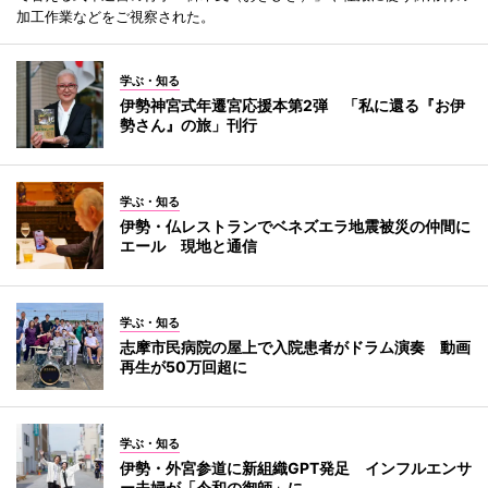
加工作業などをご視察された。
学ぶ・知る
伊勢神宮式年遷宮応援本第2弾 「私に還る『お伊
勢さん』の旅」刊行
学ぶ・知る
伊勢・仏レストランでベネズエラ地震被災の仲間に
エール 現地と通信
学ぶ・知る
志摩市民病院の屋上で入院患者がドラム演奏 動画
再生が50万回超に
学ぶ・知る
伊勢・外宮参道に新組織GPT発足 インフルエンサ
ー夫婦が「令和の御師」に