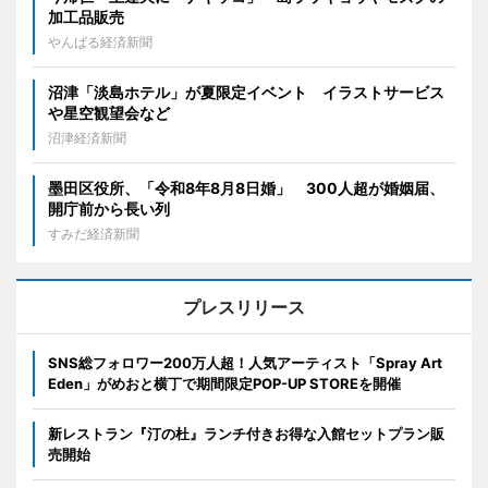
加工品販売
やんばる経済新聞
沼津「淡島ホテル」が夏限定イベント イラストサービス
や星空観望会など
沼津経済新聞
墨田区役所、「令和8年8月8日婚」 300人超が婚姻届、
開庁前から長い列
すみだ経済新聞
プレスリリース
SNS総フォロワー200万人超！人気アーティスト「Spray Art
Eden」がめおと横丁で期間限定POP-UP STOREを開催
新レストラン『汀の杜』ランチ付きお得な入館セットプラン販
売開始