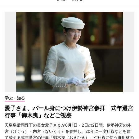
学ぶ・知る
愛子さま、パール身につけ伊勢神宮参拝 式年遷宮
行事「御木曳」などご視察
天皇皇后両陛下の長女愛子さまが8月1日・2日の2日間、伊勢神宮の外
宮（げくう）・内宮（ないくう）を参拝し、20年に一度社殿などを建
て替える式年遷宮の行事「御木曳（おきひき）」や社殿に使う御用材の