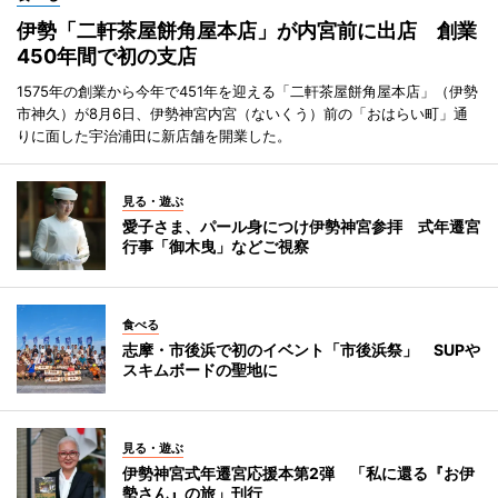
伊勢「二軒茶屋餅角屋本店」が内宮前に出店 創業
450年間で初の支店
1575年の創業から今年で451年を迎える「二軒茶屋餅角屋本店」（伊勢
市神久）が8月6日、伊勢神宮内宮（ないくう）前の「おはらい町」通
りに面した宇治浦田に新店舗を開業した。
見る・遊ぶ
愛子さま、パール身につけ伊勢神宮参拝 式年遷宮
行事「御木曳」などご視察
食べる
志摩・市後浜で初のイベント「市後浜祭」 SUPや
スキムボードの聖地に
見る・遊ぶ
伊勢神宮式年遷宮応援本第2弾 「私に還る『お伊
勢さん』の旅」刊行