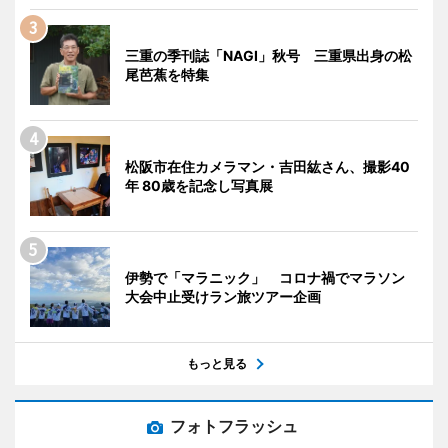
三重の季刊誌「NAGI」秋号 三重県出身の松
尾芭蕉を特集
松阪市在住カメラマン・吉田紘さん、撮影40
年 80歳を記念し写真展
伊勢で「マラニック」 コロナ禍でマラソン
大会中止受けラン旅ツアー企画
もっと見る
フォトフラッシュ