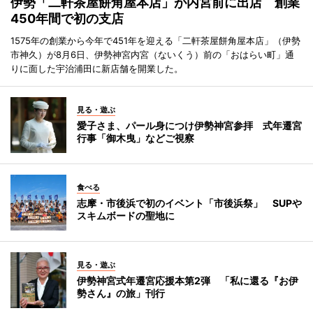
伊勢「二軒茶屋餅角屋本店」が内宮前に出店 創業
450年間で初の支店
1575年の創業から今年で451年を迎える「二軒茶屋餅角屋本店」（伊勢
市神久）が8月6日、伊勢神宮内宮（ないくう）前の「おはらい町」通
りに面した宇治浦田に新店舗を開業した。
見る・遊ぶ
愛子さま、パール身につけ伊勢神宮参拝 式年遷宮
行事「御木曳」などご視察
食べる
志摩・市後浜で初のイベント「市後浜祭」 SUPや
スキムボードの聖地に
見る・遊ぶ
伊勢神宮式年遷宮応援本第2弾 「私に還る『お伊
勢さん』の旅」刊行