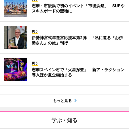
志摩・市後浜で初のイベント「市後浜祭」 SUPや
スキムボードの聖地に
買う
伊勢神宮式年遷宮応援本第2弾 「私に還る『お伊
勢さん』の旅」刊行
買う
志摩スペイン村で「火星探査」 新アトラクション
導入ほか夏企画始まる
もっと見る
学ぶ・知る