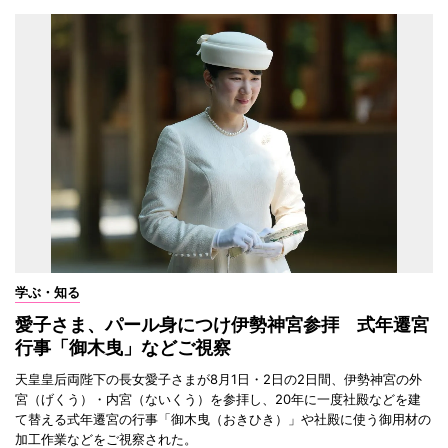
学ぶ・知る
愛子さま、パール身につけ伊勢神宮参拝 式年遷宮
行事「御木曳」などご視察
天皇皇后両陛下の長女愛子さまが8月1日・2日の2日間、伊勢神宮の外
宮（げくう）・内宮（ないくう）を参拝し、20年に一度社殿などを建
て替える式年遷宮の行事「御木曳（おきひき）」や社殿に使う御用材の
加工作業などをご視察された。