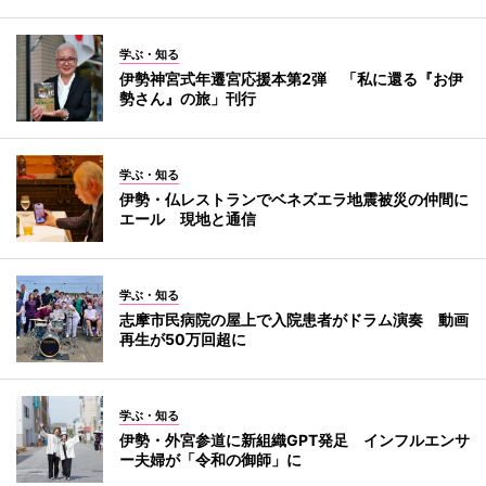
学ぶ・知る
伊勢神宮式年遷宮応援本第2弾 「私に還る『お伊
勢さん』の旅」刊行
学ぶ・知る
伊勢・仏レストランでベネズエラ地震被災の仲間に
エール 現地と通信
学ぶ・知る
志摩市民病院の屋上で入院患者がドラム演奏 動画
再生が50万回超に
学ぶ・知る
伊勢・外宮参道に新組織GPT発足 インフルエンサ
ー夫婦が「令和の御師」に