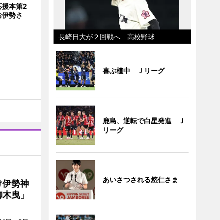
応援本第2
お伊勢さ
長崎日大が２回戦へ 高校野球
喜ぶ植中 Ｊリーグ
鹿島、逆転で白星発進 Ｊ
リーグ
あいさつされる悠仁さま
け伊勢神
御木曳」