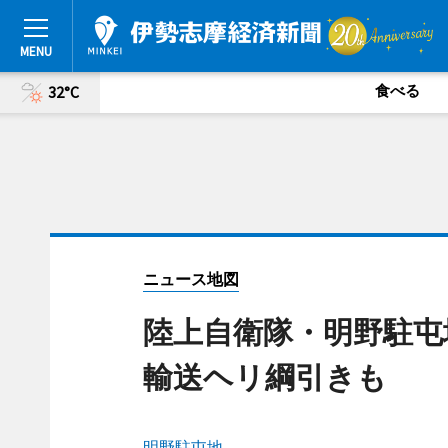
食べる
32°C
ニュース地図
陸上自衛隊・明野駐屯
輸送ヘリ綱引きも
明野駐屯地