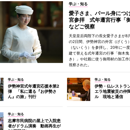
学ぶ・知る
愛子さま、パール身につ
宮参拝 式年遷宮行事「
などご視察
天皇皇后両陛下の長女愛子さまが8月
の2日間、伊勢神宮の外宮（げくう
（ないくう）を参拝し、20年に一
建て替える式年遷宮の行事「御木曳
き）」や社殿に使う御用材の加工作
視察された。
学ぶ・知る
学ぶ・知る
伊勢神宮式年遷宮応援本第2
伊勢・仏レストラ
弾 「私に還る『お伊勢さ
エラ地震被災の仲
ん』の旅」刊行
ル 現地と通信
学ぶ・知る
志摩市民病院の屋上で入院患
者がドラム演奏 動画再生が