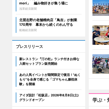
mori」 編み物好きが集う場に
浅草経済新聞
北習志野の老舗精肉店「鳥吉」が創業
170周年 幕末から続くのれん守る
船橋経済新聞
プレスリリース
新レストラン『汀の杜』ランチ付きお得な
入館セットプラン販売開始
あの人気イベントが期間限定で復活！"ぬく
もり"を全身で感じる「ゴマちゃん膝枕体
験」を開催
アイダ設計「松阪店」2026年8月8日(土)
学ぶ・
グランドオープン