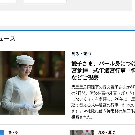
ュース
見る・遊ぶ
愛子さま、パール身につ
宮参拝 式年遷宮行事「
などご視察
天皇皇后両陛下の長女愛子さまが8月
の2日間、伊勢神宮の外宮（げくう
（ないくう）を参拝し、20年に一
建て替える式年遷宮の行事「御木曳
き）」や社殿に使う御用材の加工作
視察された。
食べる
見る・遊ぶ