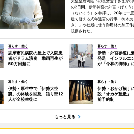
天皇皇后両陛下の長女愛子さまが8月
の2日間、伊勢神宮の外宮（げくう
（ないくう）を参拝し、20年に一
建て替える式年遷宮の行事「御木曳
き）」や社殿に使う御用材の加工作
視察された。
暮らす・働く
暮らす・働く
志摩市民病院の屋上で入院患
伊勢・外宮参道に新
者がドラム演奏 動画再生が
発足 インフルエ
50万回超に
が「令和の御師」
暮らす・働く
暮らす・働く
伊勢・厚生中で「伊勢大空
伊勢・おかげ横丁
襲」の体験を回想 語り部12
設「オカゲ屋敷」
人が全校生徒に
前予約制
もっと見る