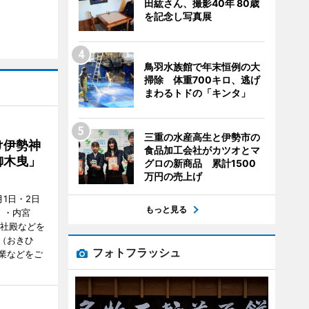
田紘さん、撮影40年 80歳
を記念し写真展
鳥羽水族館で年末恒例の大
掃除 体重700キロ、逃げ
まわるトドの「キンタ」
三重の水産高生と伊勢市の
け伊勢神
食品加工会社がカツオとマ
御木曳」
グロの新商品 累計1500
万円の売上げ
1日・2日
もっと見る
）・内宮
度社殿などを
（おきひ
フォトフラッシュ
業などをご