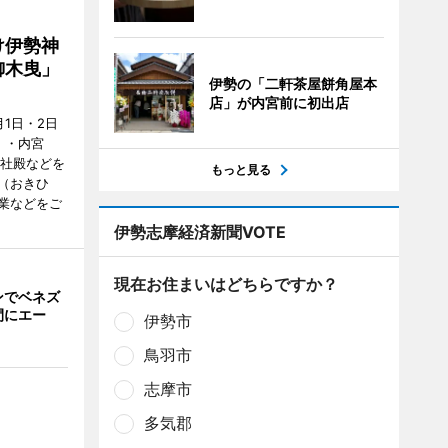
け伊勢神
御木曳」
伊勢の「二軒茶屋餅角屋本
店」が内宮前に初出店
1日・2日
）・内宮
度社殿などを
もっと見る
（おきひ
業などをご
伊勢志摩経済新聞VOTE
現在お住まいはどちらですか？
ンでベネズ
間にエー
伊勢市
鳥羽市
志摩市
多気郡