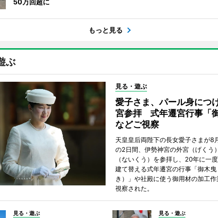
50万回超に
もっと見る
遊ぶ
見る・遊ぶ
愛子さま、パール身につ
宮参拝 式年遷宮行事「
などご視察
天皇皇后両陛下の長女愛子さまが8月
の2日間、伊勢神宮の外宮（げくう
（ないくう）を参拝し、20年に一
建て替える式年遷宮の行事「御木曳
き）」や社殿に使う御用材の加工作
視察された。
見る・遊ぶ
見る・遊ぶ