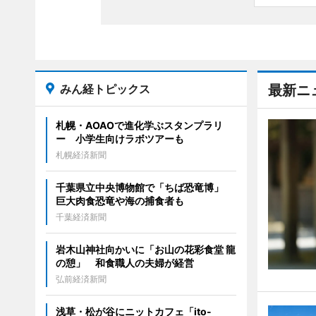
みん経トピックス
最新ニ
札幌・AOAOで進化学ぶスタンプラリ
ー 小学生向けラボツアーも
札幌経済新聞
千葉県立中央博物館で「ちば恐竜博」
巨大肉食恐竜や海の捕食者も
千葉経済新聞
岩木山神社向かいに「お山の花彩食堂 龍
の憩」 和食職人の夫婦が経営
弘前経済新聞
浅草・松が谷にニットカフェ「ito-