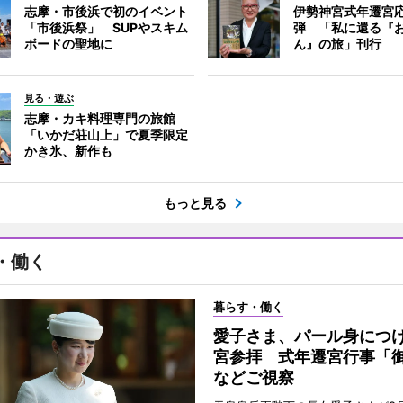
志摩・市後浜で初のイベント
伊勢神宮式年遷宮
「市後浜祭」 SUPやスキム
弾 「私に還る『
ボードの聖地に
ん』の旅」刊行
見る・遊ぶ
志摩・カキ料理専門の旅館
「いかだ荘山上」で夏季限定
かき氷、新作も
もっと見る
・働く
暮らす・働く
愛子さま、パール身につ
宮参拝 式年遷宮行事「
などご視察