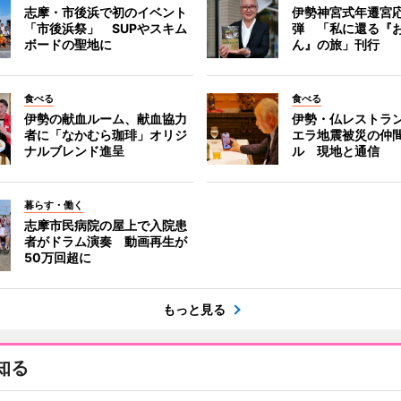
志摩・市後浜で初のイベント
伊勢神宮式年遷宮
「市後浜祭」 SUPやスキム
弾 「私に還る『
ボードの聖地に
ん』の旅」刊行
食べる
食べる
伊勢の献血ルーム、献血協力
伊勢・仏レストラ
者に「なかむら珈琲」オリジ
エラ地震被災の仲
ナルブレンド進呈
ル 現地と通信
暮らす・働く
志摩市民病院の屋上で入院患
者がドラム演奏 動画再生が
50万回超に
もっと見る
知る