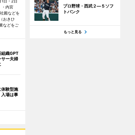
1日・2日
プロ野球・西武２―５ソフ
）・内宮
トバンク
度社殿などを
（おきひ
業などをご
もっと見る
組織GPT
ンサー夫婦
に
に体験型施
 入場は事