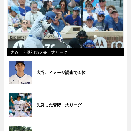
大谷、今季初の２発 大リーグ
大谷、イメージ調査で１位
先発した菅野 大リーグ