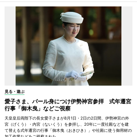
見る・遊ぶ
愛子さま、パール身につけ伊勢神宮参拝 式年遷宮
行事「御木曳」などご視察
天皇皇后両陛下の長女愛子さまが8月1日・2日の2日間、伊勢神宮の外
宮（げくう）・内宮（ないくう）を参拝し、20年に一度社殿などを建
て替える式年遷宮の行事「御木曳（おきひき）」や社殿に使う御用材の
加工作業などをご視察された。