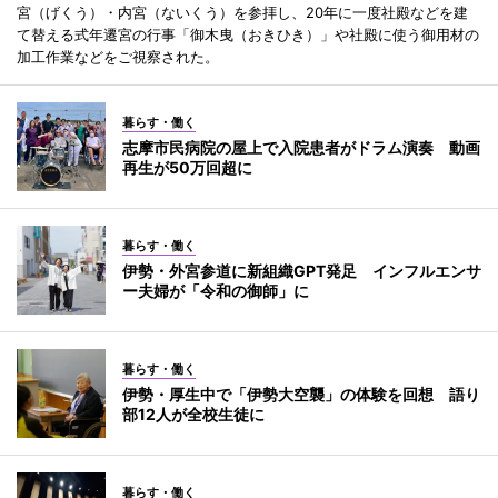
宮（げくう）・内宮（ないくう）を参拝し、20年に一度社殿などを建
て替える式年遷宮の行事「御木曳（おきひき）」や社殿に使う御用材の
加工作業などをご視察された。
暮らす・働く
志摩市民病院の屋上で入院患者がドラム演奏 動画
再生が50万回超に
暮らす・働く
伊勢・外宮参道に新組織GPT発足 インフルエンサ
ー夫婦が「令和の御師」に
暮らす・働く
伊勢・厚生中で「伊勢大空襲」の体験を回想 語り
部12人が全校生徒に
暮らす・働く