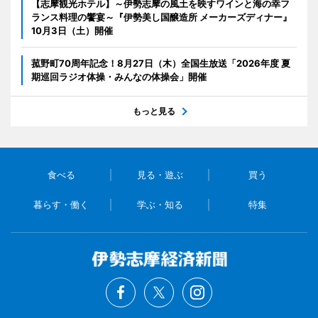
【志摩観光ホテル】～伊勢志摩の風土を映すワインと海の幸フ
ランス料理の饗宴～『伊勢美し国醸造所 メーカーズディナー』
10月3日（土）開催
菰野町70周年記念！8月27日（木）全国生放送「2026年度 夏
期巡回ラジオ体操・みんなの体操会」開催
もっと見る
食べる
見る・遊ぶ
買う
暮らす・働く
学ぶ・知る
特集