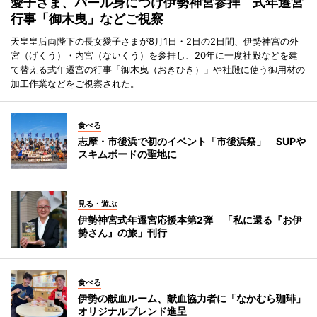
愛子さま、パール身につけ伊勢神宮参拝 式年遷宮
行事「御木曳」などご視察
天皇皇后両陛下の長女愛子さまが8月1日・2日の2日間、伊勢神宮の外
宮（げくう）・内宮（ないくう）を参拝し、20年に一度社殿などを建
て替える式年遷宮の行事「御木曳（おきひき）」や社殿に使う御用材の
加工作業などをご視察された。
食べる
志摩・市後浜で初のイベント「市後浜祭」 SUPや
スキムボードの聖地に
見る・遊ぶ
伊勢神宮式年遷宮応援本第2弾 「私に還る『お伊
勢さん』の旅」刊行
食べる
伊勢の献血ルーム、献血協力者に「なかむら珈琲」
オリジナルブレンド進呈