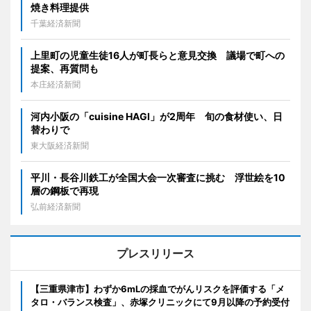
焼き料理提供
千葉経済新聞
上里町の児童生徒16人が町長らと意見交換 議場で町への
提案、再質問も
本庄経済新聞
河内小阪の「cuisine HAGI」が2周年 旬の食材使い、日
替わりで
東大阪経済新聞
平川・長谷川鉄工が全国大会一次審査に挑む 浮世絵を10
層の鋼板で再現
弘前経済新聞
プレスリリース
【三重県津市】わずか6mLの採血でがんリスクを評価する「メ
タロ・バランス検査」、赤塚クリニックにて9月以降の予約受付