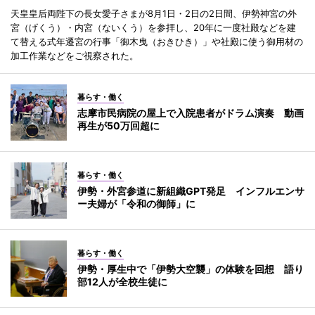
天皇皇后両陛下の長女愛子さまが8月1日・2日の2日間、伊勢神宮の外
宮（げくう）・内宮（ないくう）を参拝し、20年に一度社殿などを建
て替える式年遷宮の行事「御木曳（おきひき）」や社殿に使う御用材の
加工作業などをご視察された。
暮らす・働く
志摩市民病院の屋上で入院患者がドラム演奏 動画
再生が50万回超に
暮らす・働く
伊勢・外宮参道に新組織GPT発足 インフルエンサ
ー夫婦が「令和の御師」に
暮らす・働く
伊勢・厚生中で「伊勢大空襲」の体験を回想 語り
部12人が全校生徒に