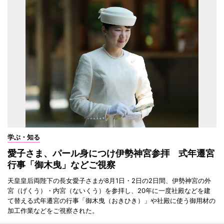
学ぶ・知る
愛子さま、パール身につけ伊勢神宮参拝 式年遷宮
行事「御木曳」などご視察
天皇皇后両陛下の長女愛子さまが8月1日・2日の2日間、伊勢神宮の外
宮（げくう）・内宮（ないくう）を参拝し、20年に一度社殿などを建
て替える式年遷宮の行事「御木曳（おきひき）」や社殿に使う御用材の
加工作業などをご視察された。