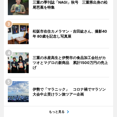
三重の季刊誌「NAGI」秋号 三重県出身の松
尾芭蕉を特集
松阪市在住カメラマン・吉田紘さん、撮影40
年 80歳を記念し写真展
三重の水産高生と伊勢市の食品加工会社がカ
ツオとマグロの新商品 累計1500万円の売上
げ
伊勢で「マラニック」 コロナ禍でマラソン
大会中止受けラン旅ツアー企画
もっと見る