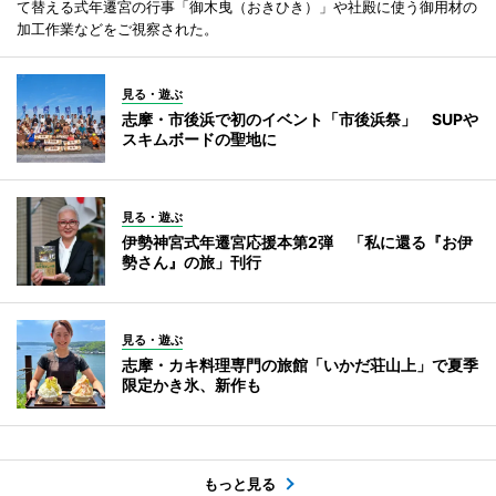
て替える式年遷宮の行事「御木曳（おきひき）」や社殿に使う御用材の
加工作業などをご視察された。
見る・遊ぶ
志摩・市後浜で初のイベント「市後浜祭」 SUPや
スキムボードの聖地に
見る・遊ぶ
伊勢神宮式年遷宮応援本第2弾 「私に還る『お伊
勢さん』の旅」刊行
見る・遊ぶ
志摩・カキ料理専門の旅館「いかだ荘山上」で夏季
限定かき氷、新作も
もっと見る