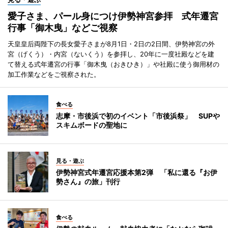
愛子さま、パール身につけ伊勢神宮参拝 式年遷宮
行事「御木曳」などご視察
天皇皇后両陛下の長女愛子さまが8月1日・2日の2日間、伊勢神宮の外
宮（げくう）・内宮（ないくう）を参拝し、20年に一度社殿などを建
て替える式年遷宮の行事「御木曳（おきひき）」や社殿に使う御用材の
加工作業などをご視察された。
食べる
志摩・市後浜で初のイベント「市後浜祭」 SUPや
スキムボードの聖地に
見る・遊ぶ
伊勢神宮式年遷宮応援本第2弾 「私に還る『お伊
勢さん』の旅」刊行
食べる