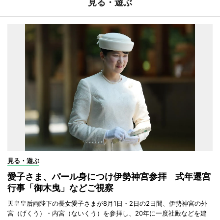
見る・遊ぶ
見る・遊ぶ
愛子さま、パール身につけ伊勢神宮参拝 式年遷宮
行事「御木曳」などご視察
天皇皇后両陛下の長女愛子さまが8月1日・2日の2日間、伊勢神宮の外
宮（げくう）・内宮（ないくう）を参拝し、20年に一度社殿などを建