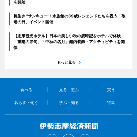
を開始
長生き "サンキュー" ! 水族館の39歳レジェンドたちを祝う「敬
老の日」イベント開催
【志摩観光ホテル】日本の美しい秋の歳時記をホテルで体験
「重陽の節句」「中秋の名月」館内装飾・アクティビティを開
催
もっと見る
食べる
見る・遊ぶ
買う
暮らす・働く
学ぶ・知る
特集