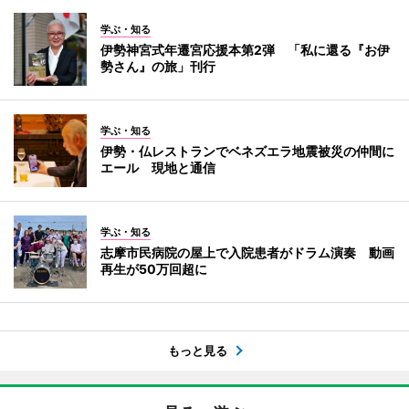
学ぶ・知る
伊勢神宮式年遷宮応援本第2弾 「私に還る『お伊
勢さん』の旅」刊行
学ぶ・知る
伊勢・仏レストランでベネズエラ地震被災の仲間に
エール 現地と通信
学ぶ・知る
志摩市民病院の屋上で入院患者がドラム演奏 動画
再生が50万回超に
もっと見る