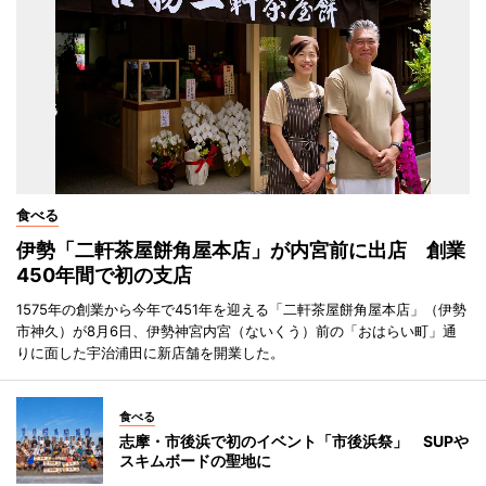
食べる
伊勢「二軒茶屋餅角屋本店」が内宮前に出店 創業
450年間で初の支店
1575年の創業から今年で451年を迎える「二軒茶屋餅角屋本店」（伊勢
市神久）が8月6日、伊勢神宮内宮（ないくう）前の「おはらい町」通
りに面した宇治浦田に新店舗を開業した。
食べる
志摩・市後浜で初のイベント「市後浜祭」 SUPや
スキムボードの聖地に