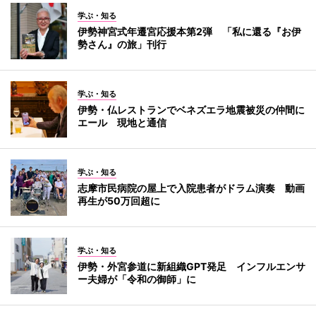
学ぶ・知る
伊勢神宮式年遷宮応援本第2弾 「私に還る『お伊
勢さん』の旅」刊行
学ぶ・知る
伊勢・仏レストランでベネズエラ地震被災の仲間に
エール 現地と通信
学ぶ・知る
志摩市民病院の屋上で入院患者がドラム演奏 動画
再生が50万回超に
学ぶ・知る
伊勢・外宮参道に新組織GPT発足 インフルエンサ
ー夫婦が「令和の御師」に