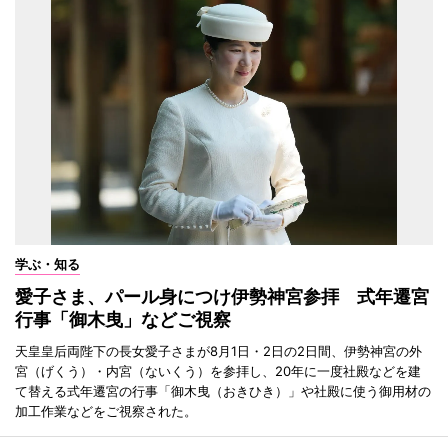
学ぶ・知る
愛子さま、パール身につけ伊勢神宮参拝 式年遷宮
行事「御木曳」などご視察
天皇皇后両陛下の長女愛子さまが8月1日・2日の2日間、伊勢神宮の外
宮（げくう）・内宮（ないくう）を参拝し、20年に一度社殿などを建
て替える式年遷宮の行事「御木曳（おきひき）」や社殿に使う御用材の
加工作業などをご視察された。