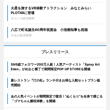
火星を旅するVR体験アトラクション みなとみらい
PLOT48に登場
ヨコハマ経済新聞
八広で町名誕生60周年祝賀会 小池都知事も祝福
すみだ経済新聞
プレスリリース
SNS総フォロワー200万人超！人気アーティスト「Spray Art
Eden」がめおと横丁で期間限定POP-UP STOREを開催
新レストラン『汀の杜』ランチ付きお得な入館セットプラン販
売開始
あの人気イベントが期間限定で復活！"ぬくもり"を全身で感じる
「ゴマちゃん膝枕体験」を開催