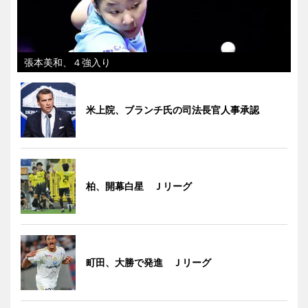
張本美和、４強入り
米上院、ブランチ氏の司法長官人事承認
柏、開幕白星 Ｊリーグ
町田、大勝で発進 Ｊリーグ