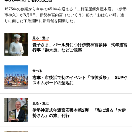
1575年の創業から今年で451年を迎える「二軒茶屋餅角屋本店」（伊勢
市神久）が8月6日、伊勢神宮内宮（ないくう）前の「おはらい町」通
りに面した宇治浦田に新店舗を開業した。
見る・遊ぶ
愛子さま、パール身につけ伊勢神宮参拝 式年遷宮
行事「御木曳」などご視察
食べる
志摩・市後浜で初のイベント「市後浜祭」 SUPや
スキムボードの聖地に
見る・遊ぶ
伊勢神宮式年遷宮応援本第2弾 「私に還る『お伊
勢さん』の旅」刊行