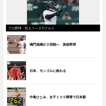
プロ野球・巨人７―３ヤクルト
鳴門渦潮が２回戦へ 高校野球
日本、モンゴルに敗れる
中島ひとみ、女子１００障害で日本新