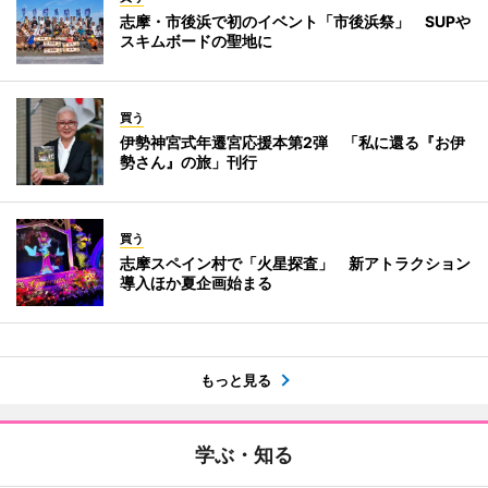
志摩・市後浜で初のイベント「市後浜祭」 SUPや
スキムボードの聖地に
買う
伊勢神宮式年遷宮応援本第2弾 「私に還る『お伊
勢さん』の旅」刊行
買う
志摩スペイン村で「火星探査」 新アトラクション
導入ほか夏企画始まる
もっと見る
学ぶ・知る