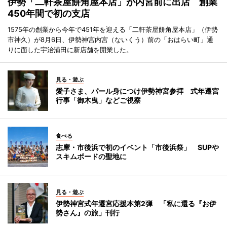
伊勢「二軒茶屋餅角屋本店」が内宮前に出店 創業
450年間で初の支店
1575年の創業から今年で451年を迎える「二軒茶屋餅角屋本店」（伊勢
市神久）が8月6日、伊勢神宮内宮（ないくう）前の「おはらい町」通
りに面した宇治浦田に新店舗を開業した。
見る・遊ぶ
愛子さま、パール身につけ伊勢神宮参拝 式年遷宮
行事「御木曳」などご視察
食べる
志摩・市後浜で初のイベント「市後浜祭」 SUPや
スキムボードの聖地に
見る・遊ぶ
伊勢神宮式年遷宮応援本第2弾 「私に還る『お伊
勢さん』の旅」刊行