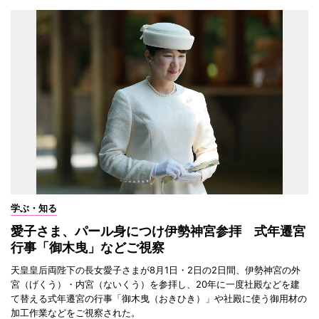
学ぶ・知る
愛子さま、パール身につけ伊勢神宮参拝 式年遷宮
行事「御木曳」などご視察
天皇皇后両陛下の長女愛子さまが8月1日・2日の2日間、伊勢神宮の外
宮（げくう）・内宮（ないくう）を参拝し、20年に一度社殿などを建
て替える式年遷宮の行事「御木曳（おきひき）」や社殿に使う御用材の
加工作業などをご視察された。