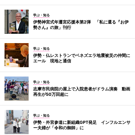
学ぶ・知る
伊勢神宮式年遷宮応援本第2弾 「私に還る『お伊
勢さん』の旅」刊行
学ぶ・知る
伊勢・仏レストランでベネズエラ地震被災の仲間に
エール 現地と通信
学ぶ・知る
志摩市民病院の屋上で入院患者がドラム演奏 動画
再生が50万回超に
学ぶ・知る
伊勢・外宮参道に新組織GPT発足 インフルエンサ
ー夫婦が「令和の御師」に