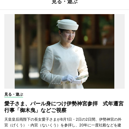
見る・遊ぶ
見る・遊ぶ
愛子さま、パール身につけ伊勢神宮参拝 式年遷宮
行事「御木曳」などご視察
天皇皇后両陛下の長女愛子さまが8月1日・2日の2日間、伊勢神宮の外
宮（げくう）・内宮（ないくう）を参拝し、20年に一度社殿などを建