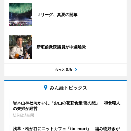
Ｊリーグ、真夏の開幕
新垣前衆院議員が中道離党
もっと見る
みん経トピックス
岩木山神社向かいに「お山の花彩食堂 龍の憩」 和食職人
の夫婦が経営
弘前経済新聞
浅草・松が谷にニットカフェ「ito-mori」 編み物好きが