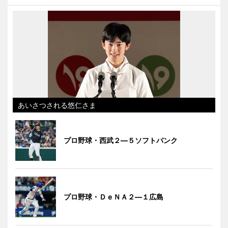
あいさつされる悠仁さま
プロ野球・西武２―５ソフトバンク
プロ野球・ＤｅＮＡ２―１広島