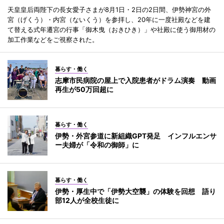
天皇皇后両陛下の長女愛子さまが8月1日・2日の2日間、伊勢神宮の外
宮（げくう）・内宮（ないくう）を参拝し、20年に一度社殿などを建
て替える式年遷宮の行事「御木曳（おきひき）」や社殿に使う御用材の
加工作業などをご視察された。
暮らす・働く
志摩市民病院の屋上で入院患者がドラム演奏 動画
再生が50万回超に
暮らす・働く
伊勢・外宮参道に新組織GPT発足 インフルエンサ
ー夫婦が「令和の御師」に
暮らす・働く
伊勢・厚生中で「伊勢大空襲」の体験を回想 語り
部12人が全校生徒に