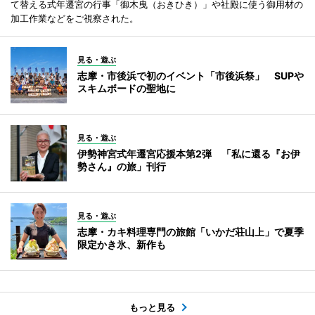
て替える式年遷宮の行事「御木曳（おきひき）」や社殿に使う御用材の
加工作業などをご視察された。
見る・遊ぶ
志摩・市後浜で初のイベント「市後浜祭」 SUPや
スキムボードの聖地に
見る・遊ぶ
伊勢神宮式年遷宮応援本第2弾 「私に還る『お伊
勢さん』の旅」刊行
見る・遊ぶ
志摩・カキ料理専門の旅館「いかだ荘山上」で夏季
限定かき氷、新作も
もっと見る