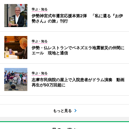
学ぶ・知る
伊勢神宮式年遷宮応援本第2弾 「私に還る『お伊
勢さん』の旅」刊行
学ぶ・知る
伊勢・仏レストランでベネズエラ地震被災の仲間に
エール 現地と通信
学ぶ・知る
志摩市民病院の屋上で入院患者がドラム演奏 動画
再生が50万回超に
もっと見る