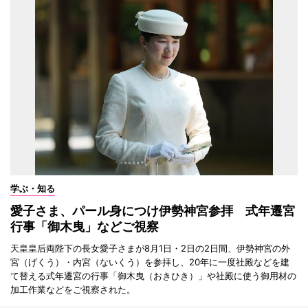
学ぶ・知る
愛子さま、パール身につけ伊勢神宮参拝 式年遷宮
行事「御木曳」などご視察
天皇皇后両陛下の長女愛子さまが8月1日・2日の2日間、伊勢神宮の外
宮（げくう）・内宮（ないくう）を参拝し、20年に一度社殿などを建
て替える式年遷宮の行事「御木曳（おきひき）」や社殿に使う御用材の
加工作業などをご視察された。