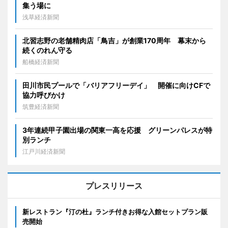
集う場に
浅草経済新聞
北習志野の老舗精肉店「鳥吉」が創業170周年 幕末から
続くのれん守る
船橋経済新聞
田川市民プールで「バリアフリーデイ」 開催に向けCFで
協力呼びかけ
筑豊経済新聞
3年連続甲子園出場の関東一高を応援 グリーンパレスが特
別ランチ
江戸川経済新聞
プレスリリース
新レストラン『汀の杜』ランチ付きお得な入館セットプラン販
売開始