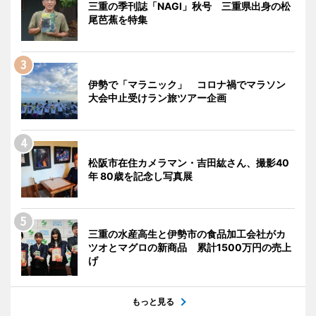
三重の季刊誌「NAGI」秋号 三重県出身の松
尾芭蕉を特集
伊勢で「マラニック」 コロナ禍でマラソン
大会中止受けラン旅ツアー企画
松阪市在住カメラマン・吉田紘さん、撮影40
年 80歳を記念し写真展
三重の水産高生と伊勢市の食品加工会社がカ
ツオとマグロの新商品 累計1500万円の売上
げ
もっと見る