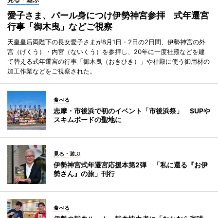
愛子さま、パール身につけ伊勢神宮参拝 式年遷宮
行事「御木曳」などご視察
天皇皇后両陛下の長女愛子さまが8月1日・2日の2日間、伊勢神宮の外
宮（げくう）・内宮（ないくう）を参拝し、20年に一度社殿などを建
て替える式年遷宮の行事「御木曳（おきひき）」や社殿に使う御用材の
加工作業などをご視察された。
食べる
志摩・市後浜で初のイベント「市後浜祭」 SUPや
スキムボードの聖地に
見る・遊ぶ
伊勢神宮式年遷宮応援本第2弾 「私に還る『お伊
勢さん』の旅」刊行
食べる