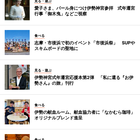
見る・遊ぶ
愛子さま、パール身につけ伊勢神宮参拝 式年遷宮
行事「御木曳」などご視察
食べる
志摩・市後浜で初のイベント「市後浜祭」 SUPや
スキムボードの聖地に
見る・遊ぶ
伊勢神宮式年遷宮応援本第2弾 「私に還る『お伊
勢さん』の旅」刊行
食べる
伊勢の献血ルーム、献血協力者に「なかむら珈琲」
オリジナルブレンド進呈
食べる