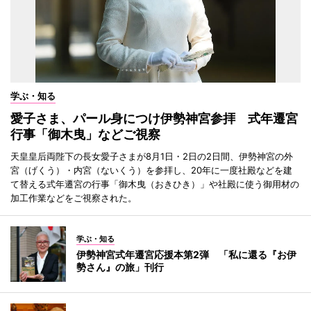
学ぶ・知る
愛子さま、パール身につけ伊勢神宮参拝 式年遷宮
行事「御木曳」などご視察
天皇皇后両陛下の長女愛子さまが8月1日・2日の2日間、伊勢神宮の外
宮（げくう）・内宮（ないくう）を参拝し、20年に一度社殿などを建
て替える式年遷宮の行事「御木曳（おきひき）」や社殿に使う御用材の
加工作業などをご視察された。
学ぶ・知る
伊勢神宮式年遷宮応援本第2弾 「私に還る『お伊
勢さん』の旅」刊行