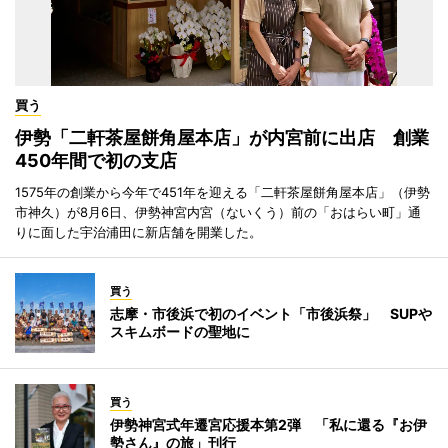
買う
伊勢「二軒茶屋餅角屋本店」が内宮前に出店 創業
450年間で初の支店
1575年の創業から今年で451年を迎える「二軒茶屋餅角屋本店」（伊勢
市神久）が8月6日、伊勢神宮内宮（ないくう）前の「おはらい町」通
りに面した宇治浦田に新店舗を開業した。
買う
志摩・市後浜で初のイベント「市後浜祭」 SUPや
スキムボードの聖地に
買う
伊勢神宮式年遷宮応援本第2弾 「私に還る『お伊
勢さん』の旅」刊行