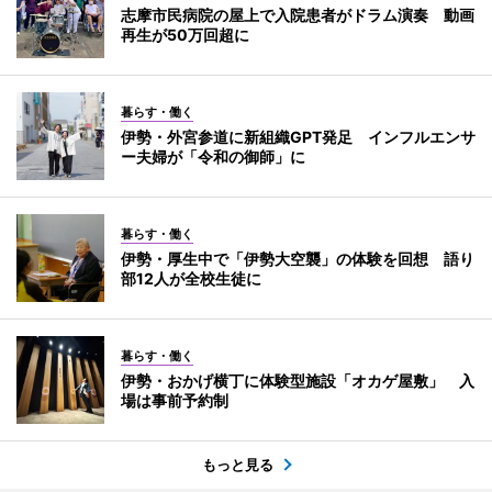
志摩市民病院の屋上で入院患者がドラム演奏 動画
再生が50万回超に
暮らす・働く
伊勢・外宮参道に新組織GPT発足 インフルエンサ
ー夫婦が「令和の御師」に
暮らす・働く
伊勢・厚生中で「伊勢大空襲」の体験を回想 語り
部12人が全校生徒に
暮らす・働く
伊勢・おかげ横丁に体験型施設「オカゲ屋敷」 入
場は事前予約制
もっと見る