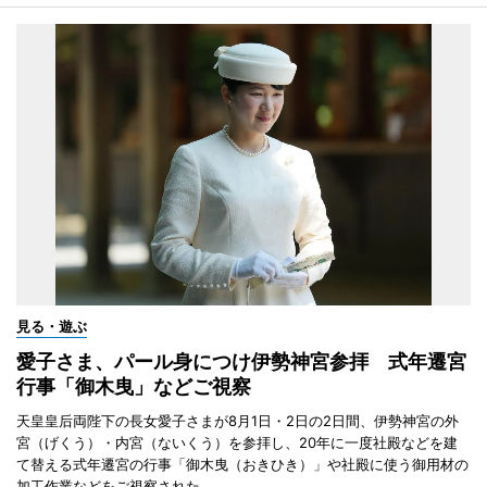
見る・遊ぶ
愛子さま、パール身につけ伊勢神宮参拝 式年遷宮
行事「御木曳」などご視察
天皇皇后両陛下の長女愛子さまが8月1日・2日の2日間、伊勢神宮の外
宮（げくう）・内宮（ないくう）を参拝し、20年に一度社殿などを建
て替える式年遷宮の行事「御木曳（おきひき）」や社殿に使う御用材の
加工作業などをご視察された。