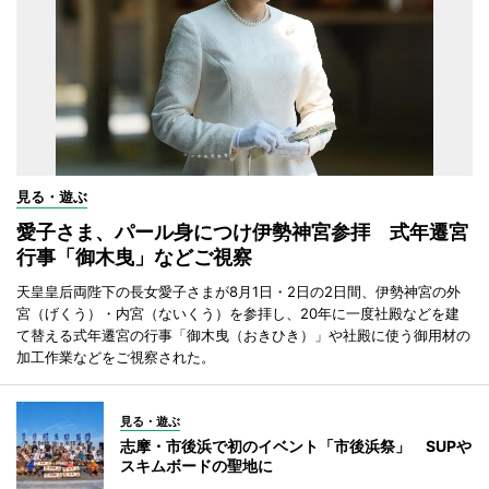
見る・遊ぶ
愛子さま、パール身につけ伊勢神宮参拝 式年遷宮
行事「御木曳」などご視察
天皇皇后両陛下の長女愛子さまが8月1日・2日の2日間、伊勢神宮の外
宮（げくう）・内宮（ないくう）を参拝し、20年に一度社殿などを建
て替える式年遷宮の行事「御木曳（おきひき）」や社殿に使う御用材の
加工作業などをご視察された。
見る・遊ぶ
志摩・市後浜で初のイベント「市後浜祭」 SUPや
スキムボードの聖地に