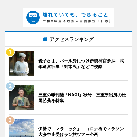
アクセスランキング
愛子さま、パール身につけ伊勢神宮参拝 式
年遷宮行事「御木曳」などご視察
三重の季刊誌「NAGI」秋号 三重県出身の松
尾芭蕉を特集
伊勢で「マラニック」 コロナ禍でマラソン
大会中止受けラン旅ツアー企画