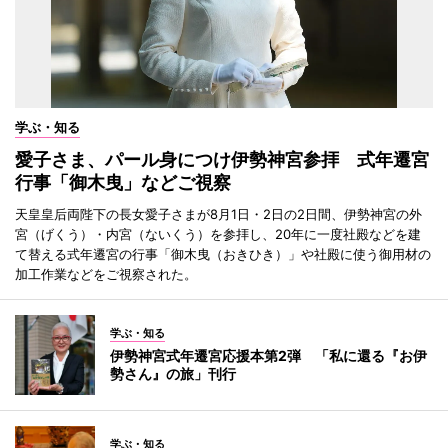
学ぶ・知る
愛子さま、パール身につけ伊勢神宮参拝 式年遷宮
行事「御木曳」などご視察
天皇皇后両陛下の長女愛子さまが8月1日・2日の2日間、伊勢神宮の外
宮（げくう）・内宮（ないくう）を参拝し、20年に一度社殿などを建
て替える式年遷宮の行事「御木曳（おきひき）」や社殿に使う御用材の
加工作業などをご視察された。
学ぶ・知る
伊勢神宮式年遷宮応援本第2弾 「私に還る『お伊
勢さん』の旅」刊行
学ぶ・知る