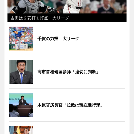
吉田は２安打１打点 大リーグ
千賀の力投 大リーグ
高市首相靖国参拝「適切に判断」
木原官房長官「拉致は現在進行形」