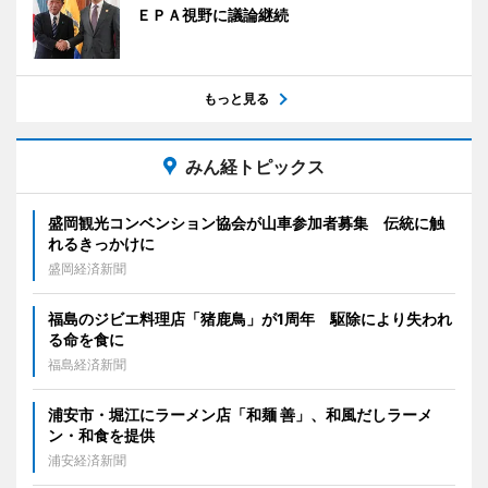
ＥＰＡ視野に議論継続
もっと見る
みん経トピックス
盛岡観光コンベンション協会が山車参加者募集 伝統に触
れるきっかけに
盛岡経済新聞
福島のジビエ料理店「猪鹿鳥」が1周年 駆除により失われ
る命を食に
福島経済新聞
浦安市・堀江にラーメン店「和麺 善」、和風だしラーメ
ン・和食を提供
浦安経済新聞