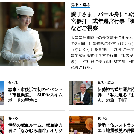
見る・遊ぶ
愛子さま、パール身につ
宮参拝 式年遷宮行事「
などご視察
天皇皇后両陛下の長女愛子さまが8月
の2日間、伊勢神宮の外宮（げくう
（ないくう）を参拝し、20年に一
建て替える式年遷宮の行事「御木曳
き）」や社殿に使う御用材の加工作
視察された。
食べる
見る・遊ぶ
志摩・市後浜で初のイベント
伊勢神宮式年遷宮
「市後浜祭」 SUPやスキム
弾 「私に還る『
ボードの聖地に
ん』の旅」刊行
食べる
食べる
伊勢の献血ルーム、献血協力
伊勢・仏レストラ
者に「なかむら珈琲」オリジ
エラ地震被災の仲