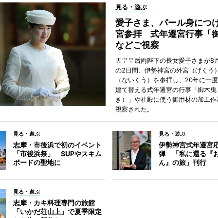
見る・遊ぶ
愛子さま、パール身につ
宮参拝 式年遷宮行事「
などご視察
天皇皇后両陛下の長女愛子さまが8月
の2日間、伊勢神宮の外宮（げくう
（ないくう）を参拝し、20年に一
建て替える式年遷宮の行事「御木曳
き）」や社殿に使う御用材の加工作
視察された。
見る・遊ぶ
見る・遊ぶ
志摩・市後浜で初のイベント
伊勢神宮式年遷宮
「市後浜祭」 SUPやスキム
弾 「私に還る『
ボードの聖地に
ん』の旅」刊行
見る・遊ぶ
志摩・カキ料理専門の旅館
「いかだ荘山上」で夏季限定