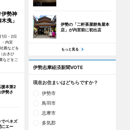
け伊勢神
御木曳」
伊勢の「二軒茶屋餅角屋本
店」が内宮前に初出店
1日・2日
）・内宮
度社殿などを
もっと見る
（おきひ
業などをご
伊勢志摩経済新聞VOTE
現在お住まいはどちらですか？
応援本第2
お伊勢さ
伊勢市
鳥羽市
志摩市
ンでベネズ
多気郡
間にエー