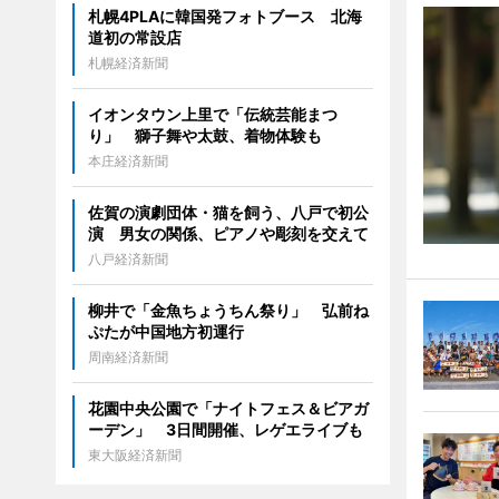
札幌4PLAに韓国発フォトブース 北海
道初の常設店
札幌経済新聞
イオンタウン上里で「伝統芸能まつ
り」 獅子舞や太鼓、着物体験も
本庄経済新聞
佐賀の演劇団体・猫を飼う、八戸で初公
演 男女の関係、ピアノや彫刻を交えて
八戸経済新聞
柳井で「金魚ちょうちん祭り」 弘前ね
ぷたが中国地方初運行
周南経済新聞
花園中央公園で「ナイトフェス＆ビアガ
ーデン」 3日間開催、レゲエライブも
東大阪経済新聞