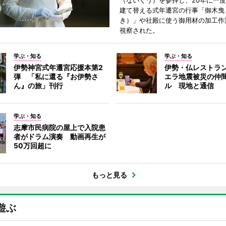
（ないくう）を参拝し、20年に一
建て替える式年遷宮の行事「御木曳
き）」や社殿に使う御用材の加工作
視察された。
学ぶ・知る
学ぶ・知る
伊勢神宮式年遷宮応援本第2
伊勢・仏レストラ
弾 「私に還る『お伊勢さ
エラ地震被災の仲
ん』の旅」刊行
ル 現地と通信
学ぶ・知る
志摩市民病院の屋上で入院患
者がドラム演奏 動画再生が
50万回超に
もっと見る
遊ぶ