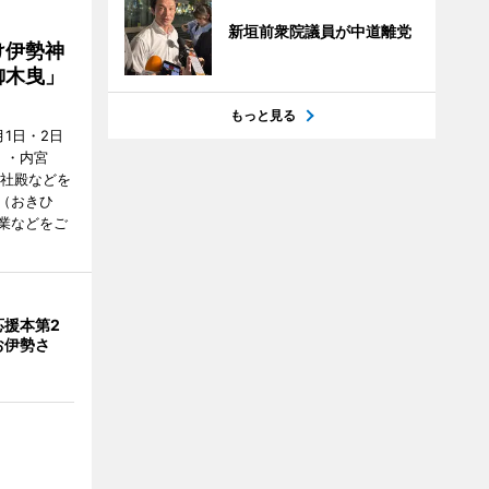
新垣前衆院議員が中道離党
け伊勢神
御木曳」
もっと見る
1日・2日
）・内宮
度社殿などを
（おきひ
業などをご
応援本第2
お伊勢さ