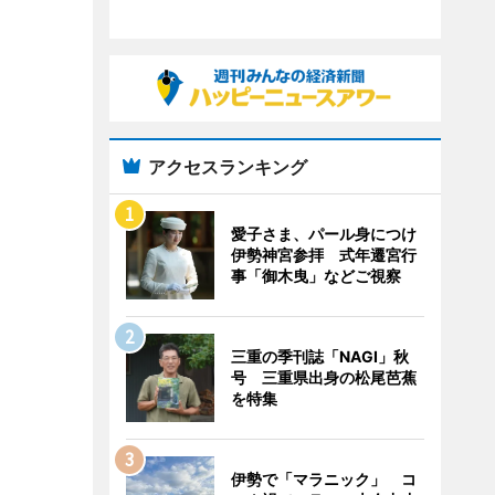
アクセスランキング
愛子さま、パール身につけ
伊勢神宮参拝 式年遷宮行
事「御木曳」などご視察
三重の季刊誌「NAGI」秋
号 三重県出身の松尾芭蕉
を特集
伊勢で「マラニック」 コ