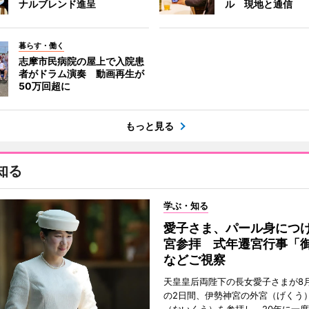
ナルブレンド進呈
ル 現地と通信
暮らす・働く
志摩市民病院の屋上で入院患
者がドラム演奏 動画再生が
50万回超に
もっと見る
知る
学ぶ・知る
愛子さま、パール身につ
宮参拝 式年遷宮行事「
などご視察
天皇皇后両陛下の長女愛子さまが8月
の2日間、伊勢神宮の外宮（げくう