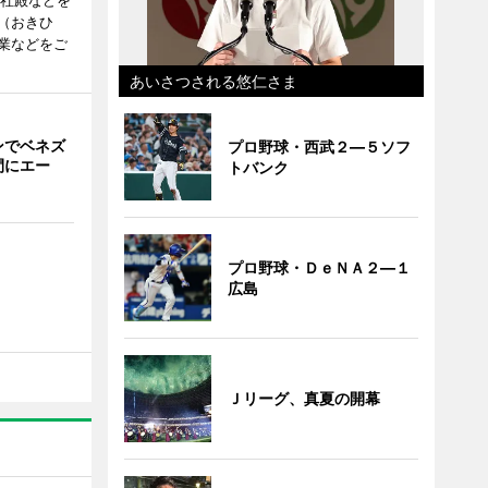
度社殿などを
（おきひ
業などをご
あいさつされる悠仁さま
ンでベネズ
プロ野球・西武２―５ソフ
間にエー
トバンク
プロ野球・ＤｅＮＡ２―１
広島
Ｊリーグ、真夏の開幕