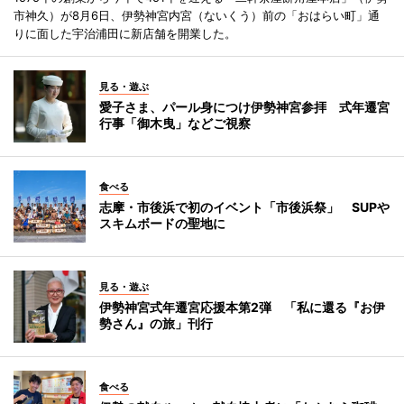
市神久）が8月6日、伊勢神宮内宮（ないくう）前の「おはらい町」通
りに面した宇治浦田に新店舗を開業した。
見る・遊ぶ
愛子さま、パール身につけ伊勢神宮参拝 式年遷宮
行事「御木曳」などご視察
食べる
志摩・市後浜で初のイベント「市後浜祭」 SUPや
スキムボードの聖地に
見る・遊ぶ
伊勢神宮式年遷宮応援本第2弾 「私に還る『お伊
勢さん』の旅」刊行
食べる