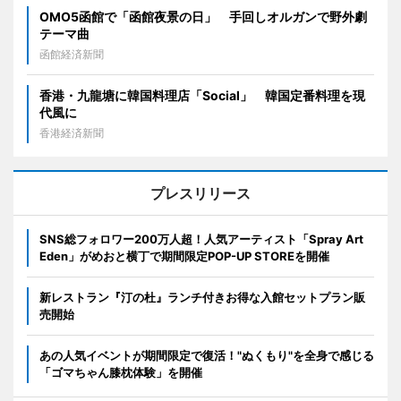
OMO5函館で「函館夜景の日」 手回しオルガンで野外劇
テーマ曲
函館経済新聞
香港・九龍塘に韓国料理店「Social」 韓国定番料理を現
代風に
香港経済新聞
プレスリリース
SNS総フォロワー200万人超！人気アーティスト「Spray Art
Eden」がめおと横丁で期間限定POP-UP STOREを開催
新レストラン『汀の杜』ランチ付きお得な入館セットプラン販
売開始
あの人気イベントが期間限定で復活！"ぬくもり"を全身で感じる
「ゴマちゃん膝枕体験」を開催