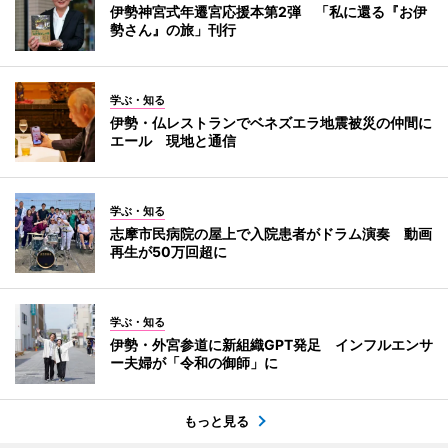
伊勢神宮式年遷宮応援本第2弾 「私に還る『お伊
勢さん』の旅」刊行
学ぶ・知る
伊勢・仏レストランでベネズエラ地震被災の仲間に
エール 現地と通信
学ぶ・知る
志摩市民病院の屋上で入院患者がドラム演奏 動画
再生が50万回超に
学ぶ・知る
伊勢・外宮参道に新組織GPT発足 インフルエンサ
ー夫婦が「令和の御師」に
もっと見る