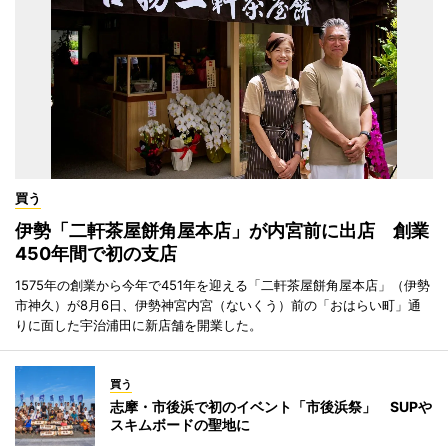
買う
伊勢「二軒茶屋餅角屋本店」が内宮前に出店 創業
450年間で初の支店
1575年の創業から今年で451年を迎える「二軒茶屋餅角屋本店」（伊勢
市神久）が8月6日、伊勢神宮内宮（ないくう）前の「おはらい町」通
りに面した宇治浦田に新店舗を開業した。
買う
志摩・市後浜で初のイベント「市後浜祭」 SUPや
スキムボードの聖地に