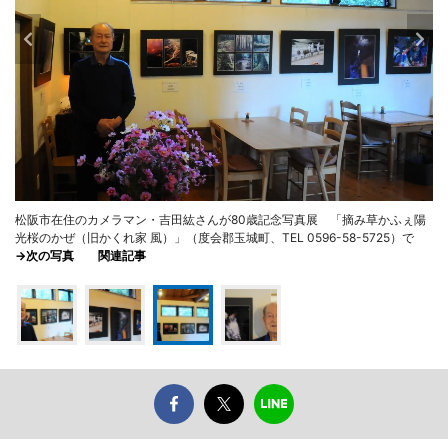
松阪市在住のカメラマン・吉田紘さんが80歳記念写真展 「摘み草かふぇ陽
光桜のかぜ（旧かくれ家 風）」（度会郡玉城町、TEL 0596-58-5725）で
→次の写真
関連記事