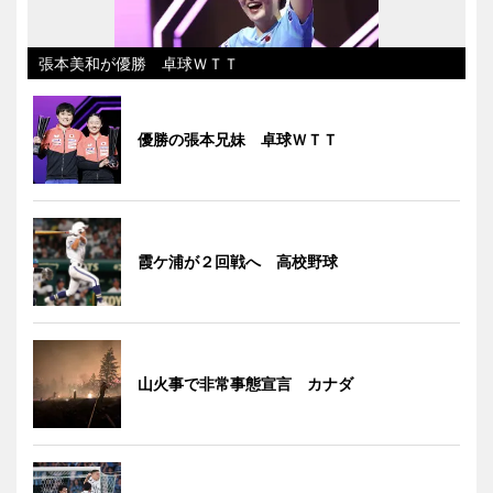
張本美和が優勝 卓球ＷＴＴ
優勝の張本兄妹 卓球ＷＴＴ
霞ケ浦が２回戦へ 高校野球
山火事で非常事態宣言 カナダ