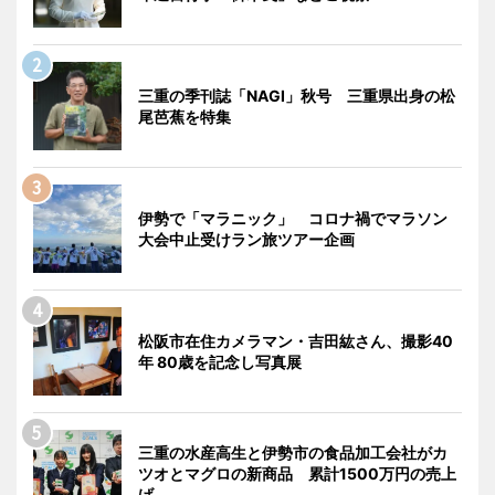
三重の季刊誌「NAGI」秋号 三重県出身の松
尾芭蕉を特集
伊勢で「マラニック」 コロナ禍でマラソン
大会中止受けラン旅ツアー企画
松阪市在住カメラマン・吉田紘さん、撮影40
年 80歳を記念し写真展
三重の水産高生と伊勢市の食品加工会社がカ
ツオとマグロの新商品 累計1500万円の売上
げ