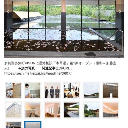
多気郡多気町VISONに温浴施設「本草湯」第2期オープン（撮影＝加藤直
人）
→次の写真
関連記事
記事URL：
https://iseshima.keizai.biz/headline/3607/