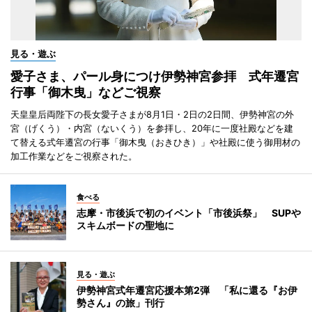
見る・遊ぶ
愛子さま、パール身につけ伊勢神宮参拝 式年遷宮
行事「御木曳」などご視察
天皇皇后両陛下の長女愛子さまが8月1日・2日の2日間、伊勢神宮の外
宮（げくう）・内宮（ないくう）を参拝し、20年に一度社殿などを建
て替える式年遷宮の行事「御木曳（おきひき）」や社殿に使う御用材の
加工作業などをご視察された。
食べる
志摩・市後浜で初のイベント「市後浜祭」 SUPや
スキムボードの聖地に
見る・遊ぶ
伊勢神宮式年遷宮応援本第2弾 「私に還る『お伊
勢さん』の旅」刊行