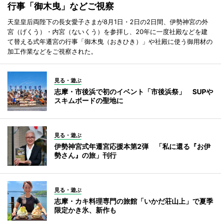
行事「御木曳」などご視察
天皇皇后両陛下の長女愛子さまが8月1日・2日の2日間、伊勢神宮の外
宮（げくう）・内宮（ないくう）を参拝し、20年に一度社殿などを建
て替える式年遷宮の行事「御木曳（おきひき）」や社殿に使う御用材の
加工作業などをご視察された。
見る・遊ぶ
志摩・市後浜で初のイベント「市後浜祭」 SUPや
スキムボードの聖地に
見る・遊ぶ
伊勢神宮式年遷宮応援本第2弾 「私に還る『お伊
勢さん』の旅」刊行
見る・遊ぶ
志摩・カキ料理専門の旅館「いかだ荘山上」で夏季
限定かき氷、新作も