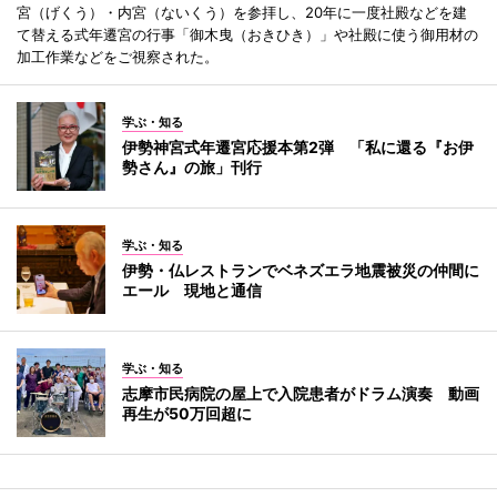
宮（げくう）・内宮（ないくう）を参拝し、20年に一度社殿などを建
て替える式年遷宮の行事「御木曳（おきひき）」や社殿に使う御用材の
加工作業などをご視察された。
学ぶ・知る
伊勢神宮式年遷宮応援本第2弾 「私に還る『お伊
勢さん』の旅」刊行
学ぶ・知る
伊勢・仏レストランでベネズエラ地震被災の仲間に
エール 現地と通信
学ぶ・知る
志摩市民病院の屋上で入院患者がドラム演奏 動画
再生が50万回超に