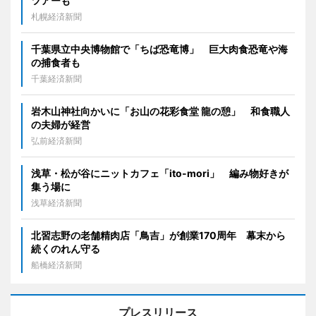
ツアーも
札幌経済新聞
千葉県立中央博物館で「ちば恐竜博」 巨大肉食恐竜や海
の捕食者も
千葉経済新聞
岩木山神社向かいに「お山の花彩食堂 龍の憩」 和食職人
の夫婦が経営
弘前経済新聞
浅草・松が谷にニットカフェ「ito-mori」 編み物好きが
集う場に
浅草経済新聞
北習志野の老舗精肉店「鳥吉」が創業170周年 幕末から
続くのれん守る
船橋経済新聞
プレスリリース