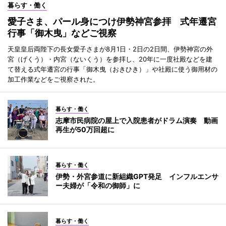
暮らす・働く
愛子さま、パール身につけ伊勢神宮参拝 式年遷宮
行事「御木曳」などご視察
天皇皇后両陛下の長女愛子さまが8月1日・2日の2日間、伊勢神宮の外
宮（げくう）・内宮（ないくう）を参拝し、20年に一度社殿などを建
て替える式年遷宮の行事「御木曳（おきひき）」や社殿に使う御用材の
加工作業などをご視察された。
暮らす・働く
志摩市民病院の屋上で入院患者がドラム演奏 動画
再生が50万回超に
暮らす・働く
伊勢・外宮参道に新組織GPT発足 インフルエンサ
ー夫婦が「令和の御師」に
暮らす・働く