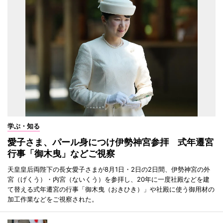
学ぶ・知る
愛子さま、パール身につけ伊勢神宮参拝 式年遷宮
行事「御木曳」などご視察
天皇皇后両陛下の長女愛子さまが8月1日・2日の2日間、伊勢神宮の外
宮（げくう）・内宮（ないくう）を参拝し、20年に一度社殿などを建
て替える式年遷宮の行事「御木曳（おきひき）」や社殿に使う御用材の
加工作業などをご視察された。