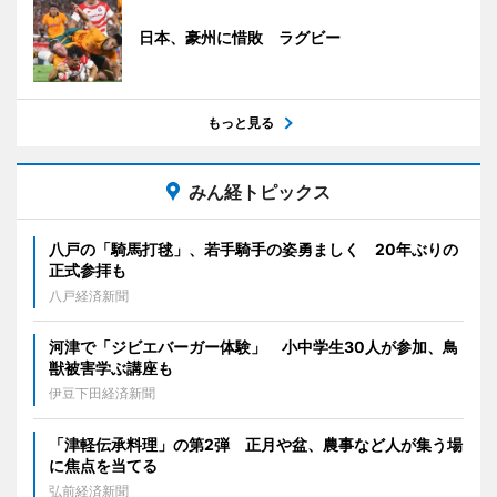
日本、豪州に惜敗 ラグビー
もっと見る
みん経トピックス
八戸の「騎馬打毬」、若手騎手の姿勇ましく 20年ぶりの
正式参拝も
八戸経済新聞
河津で「ジビエバーガー体験」 小中学生30人が参加、鳥
獣被害学ぶ講座も
伊豆下田経済新聞
「津軽伝承料理」の第2弾 正月や盆、農事など人が集う場
に焦点を当てる
弘前経済新聞