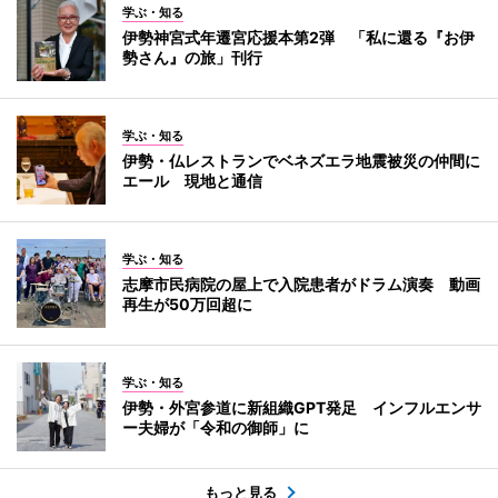
学ぶ・知る
伊勢神宮式年遷宮応援本第2弾 「私に還る『お伊
勢さん』の旅」刊行
学ぶ・知る
伊勢・仏レストランでベネズエラ地震被災の仲間に
エール 現地と通信
学ぶ・知る
志摩市民病院の屋上で入院患者がドラム演奏 動画
再生が50万回超に
学ぶ・知る
伊勢・外宮参道に新組織GPT発足 インフルエンサ
ー夫婦が「令和の御師」に
もっと見る