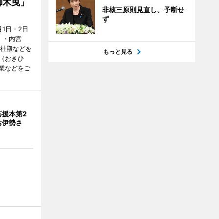
御木曳」
非核三原則見直し、予断せ
ず
1日・2日
）・内宮
度社殿などを
もっと見る
（おきひ
業などをご
応援本第2
お伊勢さ