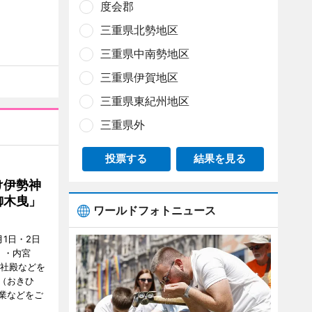
度会郡
三重県北勢地区
三重県中南勢地区
三重県伊賀地区
三重県東紀州地区
三重県外
投票する
結果を見る
け伊勢神
御木曳」
ワールドフォトニュース
1日・2日
）・内宮
度社殿などを
（おきひ
業などをご