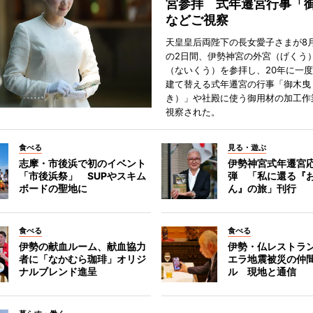
宮参拝 式年遷宮行事「
などご視察
天皇皇后両陛下の長女愛子さまが8月
の2日間、伊勢神宮の外宮（げくう
（ないくう）を参拝し、20年に一
建て替える式年遷宮の行事「御木曳
き）」や社殿に使う御用材の加工作
視察された。
食べる
見る・遊ぶ
志摩・市後浜で初のイベント
伊勢神宮式年遷宮
「市後浜祭」 SUPやスキム
弾 「私に還る『
ボードの聖地に
ん』の旅」刊行
食べる
食べる
伊勢の献血ルーム、献血協力
伊勢・仏レストラ
者に「なかむら珈琲」オリジ
エラ地震被災の仲
ナルブレンド進呈
ル 現地と通信