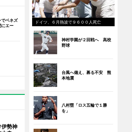
ンでベネズ
ドイツ、６月熱波で９６００人死亡
間にエー
神村学園が２回戦へ 高校
野球
台風へ備え、募る不安 熊
本地震
八村塁「ロス五輪で１勝
を」
け伊勢神