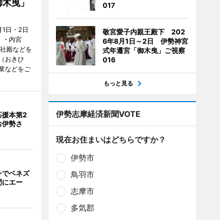
御木曳」
017
1日・2日
敬宮愛子内親王殿下 202
）・内宮
6年8月1日～2日 伊勢神宮
度社殿などを
式年遷宮「御木曳」ご視察
（おきひ
016
業などをご
もっと見る
伊勢志摩経済新聞VOTE
応援本第2
お伊勢さ
現在お住まいはどちらですか？
伊勢市
ンでベネズ
鳥羽市
間にエー
志摩市
多気郡