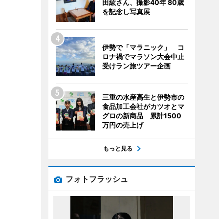
田紘さん、撮影40年 80歳
を記念し写真展
伊勢で「マラニック」 コ
ロナ禍でマラソン大会中止
受けラン旅ツアー企画
三重の水産高生と伊勢市の
食品加工会社がカツオとマ
グロの新商品 累計1500
万円の売上げ
もっと見る
フォトフラッシュ