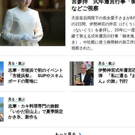
宮参拝 式年遷宮行事「
などご視察
天皇皇后両陛下の長女愛子さまが8月
の2日間、伊勢神宮の外宮（げくう
（ないくう）を参拝し、20年に一
建て替える式年遷宮の行事「御木曳
き）」や社殿に使う御用材の加工作
視察された。
見る・遊ぶ
見る・遊ぶ
志摩・市後浜で初のイベント
伊勢神宮式年遷宮
「市後浜祭」 SUPやスキム
弾 「私に還る『
ボードの聖地に
ん』の旅」刊行
見る・遊ぶ
志摩・カキ料理専門の旅館
「いかだ荘山上」で夏季限定
かき氷、新作も
もっと見る