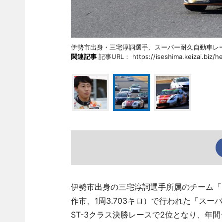
伊勢市出身・三宅淳詞選手、スーパー耐久自動車
関連記事
記事URL： https://iseshima.keizai.biz/he
伊勢市出身の三宅淳詞選手所属のチーム「Ma
作市、1周3.703キロ）で行われた「スーパー耐
ST-3クラス決勝レースで2位となり、年