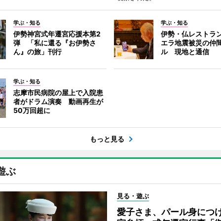
学ぶ・知る
学ぶ・知る
伊勢神宮式年遷宮応援本第2
伊勢・仏レストラ
弾 「私に還る『お伊勢さ
エラ地震被災の仲
ん』の旅」刊行
ル 現地と通信
学ぶ・知る
志摩市民病院の屋上で入院患
者がドラム演奏 動画再生が
50万回超に
もっと見る
遊ぶ
見る・遊ぶ
愛子さま、パール身につ