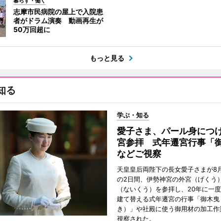
暮らす・働く
志摩市民病院の屋上で入院患
者がドラム演奏 動画再生が
50万回超に
もっと見る
知る
学ぶ・知る
愛子さま、パール身につ
宮参拝 式年遷宮行事「
などご視察
天皇皇后両陛下の長女愛子さまが8月
の2日間、伊勢神宮の外宮（げくう
（ないくう）を参拝し、20年に一
建て替える式年遷宮の行事「御木曳
き）」や社殿に使う御用材の加工作
視察された。