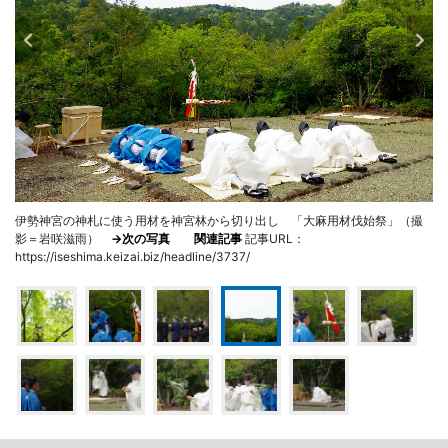
伊勢神宮の神札に使う用材を神宮林から切り出し 「大麻用材伐始祭」（撮
影＝岩咲滋雨）
→次の写真
関連記事
記事URL：
https://iseshima.keizai.biz/headline/3737/