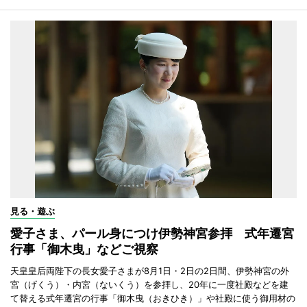
見る・遊ぶ
愛子さま、パール身につけ伊勢神宮参拝 式年遷宮
行事「御木曳」などご視察
天皇皇后両陛下の長女愛子さまが8月1日・2日の2日間、伊勢神宮の外
宮（げくう）・内宮（ないくう）を参拝し、20年に一度社殿などを建
て替える式年遷宮の行事「御木曳（おきひき）」や社殿に使う御用材の