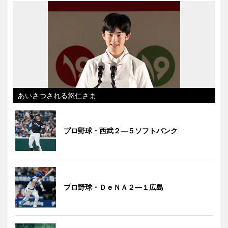
あいさつされる悠仁さま
プロ野球・西武２―５ソフトバンク
プロ野球・ＤｅＮＡ２―１広島