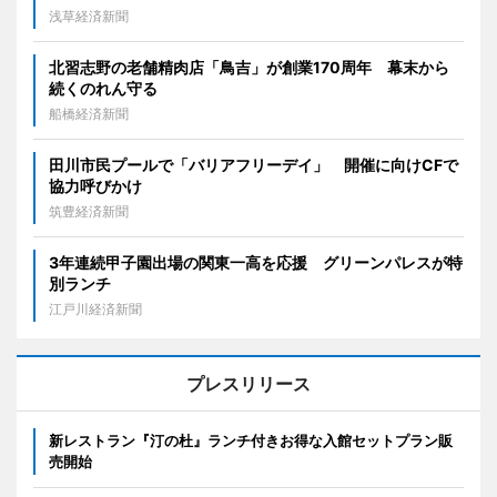
浅草経済新聞
北習志野の老舗精肉店「鳥吉」が創業170周年 幕末から
続くのれん守る
船橋経済新聞
田川市民プールで「バリアフリーデイ」 開催に向けCFで
協力呼びかけ
筑豊経済新聞
3年連続甲子園出場の関東一高を応援 グリーンパレスが特
別ランチ
江戸川経済新聞
プレスリリース
新レストラン『汀の杜』ランチ付きお得な入館セットプラン販
売開始