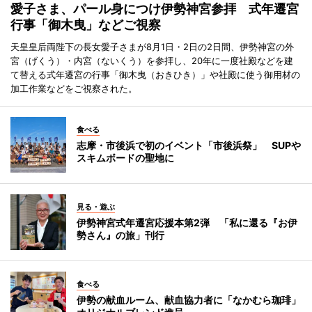
愛子さま、パール身につけ伊勢神宮参拝 式年遷宮
行事「御木曳」などご視察
天皇皇后両陛下の長女愛子さまが8月1日・2日の2日間、伊勢神宮の外
宮（げくう）・内宮（ないくう）を参拝し、20年に一度社殿などを建
て替える式年遷宮の行事「御木曳（おきひき）」や社殿に使う御用材の
加工作業などをご視察された。
食べる
志摩・市後浜で初のイベント「市後浜祭」 SUPや
スキムボードの聖地に
見る・遊ぶ
伊勢神宮式年遷宮応援本第2弾 「私に還る『お伊
勢さん』の旅」刊行
食べる
伊勢の献血ルーム、献血協力者に「なかむら珈琲」