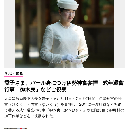
学ぶ・知る
愛子さま、パール身につけ伊勢神宮参拝 式年遷宮
行事「御木曳」などご視察
天皇皇后両陛下の長女愛子さまが8月1日・2日の2日間、伊勢神宮の外
宮（げくう）・内宮（ないくう）を参拝し、20年に一度社殿などを建
て替える式年遷宮の行事「御木曳（おきひき）」や社殿に使う御用材の
加工作業などをご視察された。