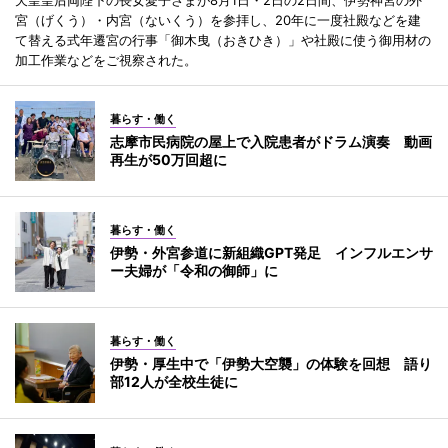
宮（げくう）・内宮（ないくう）を参拝し、20年に一度社殿などを建
て替える式年遷宮の行事「御木曳（おきひき）」や社殿に使う御用材の
加工作業などをご視察された。
暮らす・働く
志摩市民病院の屋上で入院患者がドラム演奏 動画
再生が50万回超に
暮らす・働く
伊勢・外宮参道に新組織GPT発足 インフルエンサ
ー夫婦が「令和の御師」に
暮らす・働く
伊勢・厚生中で「伊勢大空襲」の体験を回想 語り
部12人が全校生徒に