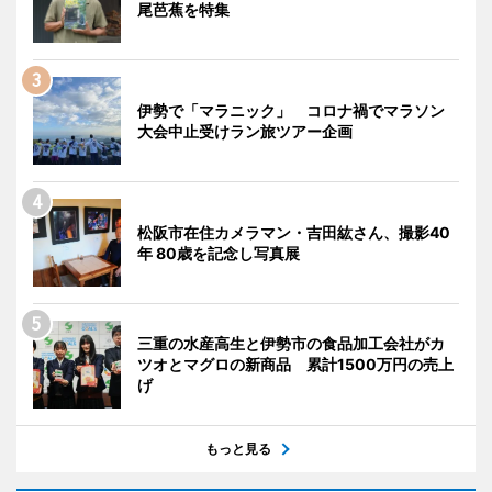
尾芭蕉を特集
伊勢で「マラニック」 コロナ禍でマラソン
大会中止受けラン旅ツアー企画
松阪市在住カメラマン・吉田紘さん、撮影40
年 80歳を記念し写真展
三重の水産高生と伊勢市の食品加工会社がカ
ツオとマグロの新商品 累計1500万円の売上
げ
もっと見る