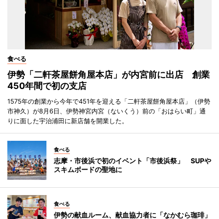
食べる
伊勢「二軒茶屋餅角屋本店」が内宮前に出店 創業
450年間で初の支店
1575年の創業から今年で451年を迎える「二軒茶屋餅角屋本店」（伊勢
市神久）が8月6日、伊勢神宮内宮（ないくう）前の「おはらい町」通
りに面した宇治浦田に新店舗を開業した。
食べる
志摩・市後浜で初のイベント「市後浜祭」 SUPや
スキムボードの聖地に
食べる
伊勢の献血ルーム、献血協力者に「なかむら珈琲」