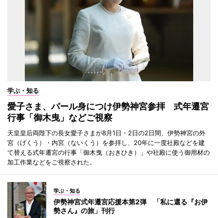
学ぶ・知る
愛子さま、パール身につけ伊勢神宮参拝 式年遷宮
行事「御木曳」などご視察
天皇皇后両陛下の長女愛子さまが8月1日・2日の2日間、伊勢神宮の外
宮（げくう）・内宮（ないくう）を参拝し、20年に一度社殿などを建
て替える式年遷宮の行事「御木曳（おきひき）」や社殿に使う御用材の
加工作業などをご視察された。
学ぶ・知る
伊勢神宮式年遷宮応援本第2弾 「私に還る『お伊
勢さん』の旅」刊行