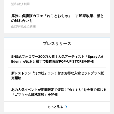
浦和経済新聞
厚狭に保護猫カフェ「ねことおちゃ」 古民家改築、猫と
の触れ合いも
山口宇部経済新聞
プレスリリース
SNS総フォロワー200万人超！人気アーティスト「Spray Art
Eden」がめおと横丁で期間限定POP-UP STOREを開催
新レストラン『汀の杜』ランチ付きお得な入館セットプラン販
売開始
あの人気イベントが期間限定で復活！"ぬくもり"を全身で感じる
「ゴマちゃん膝枕体験」を開催
もっと見る