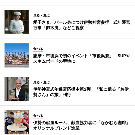
見る・遊ぶ
愛子さま、パール身につけ伊勢神宮参拝 式年遷宮
行事「御木曳」などご視察
食べる
志摩・市後浜で初のイベント「市後浜祭」 SUPや
スキムボードの聖地に
見る・遊ぶ
伊勢神宮式年遷宮応援本第2弾 「私に還る『お伊
勢さん』の旅」刊行
食べる
伊勢の献血ルーム、献血協力者に「なかむら珈琲」
オリジナルブレンド進呈