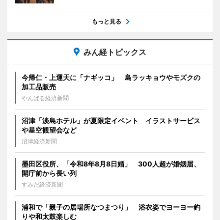
もっと見る
みん経トピックス
今帰仁・上運天に「ナギッコ」 島ラッキョウやモズクの
加工品販売
やんばる経済新聞
沼津「淡島ホテル」が夏限定イベント イラストサービス
や星空観望会など
沼津経済新聞
墨田区役所、「令和8年8月8日婚」 300人超が婚姻届、
開庁前から長い列
すみだ経済新聞
浦和で「親子の居場所なつまつり」 浴衣姿でヨーヨー釣
りや和太鼓楽しむ