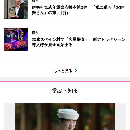
買う
伊勢神宮式年遷宮応援本第2弾 「私に還る『お伊
勢さん』の旅」刊行
買う
志摩スペイン村で「火星探査」 新アトラクション
導入ほか夏企画始まる
もっと見る
学ぶ・知る