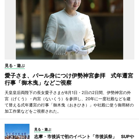
見る・遊ぶ
愛子さま、パール身につけ伊勢神宮参拝 式年遷宮
行事「御木曳」などご視察
天皇皇后両陛下の長女愛子さまが8月1日・2日の2日間、伊勢神宮の外
宮（げくう）・内宮（ないくう）を参拝し、20年に一度社殿などを建
て替える式年遷宮の行事「御木曳（おきひき）」や社殿に使う御用材の
加工作業などをご視察された。
見る・遊ぶ
志摩・市後浜で初のイベント「市後浜祭」 SUPや