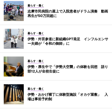
暮らす・働く
志摩市民病院の屋上で入院患者がドラム演奏 動画
再生が50万回超に
暮らす・働く
伊勢・外宮参道に新組織GPT発足 インフルエンサ
ー夫婦が「令和の御師」に
暮らす・働く
伊勢・厚生中で「伊勢大空襲」の体験を回想 語り
部12人が全校生徒に
暮らす・働く
伊勢・おかげ横丁に体験型施設「オカゲ屋敷」 入
場は事前予約制