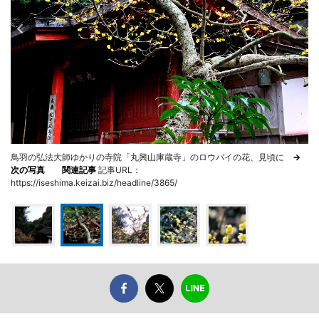
鳥羽の弘法大師ゆかりの寺院「丸興山庫蔵寺」のロウバイの花、見頃に
→
次の写真
関連記事
記事URL：
https://iseshima.keizai.biz/headline/3865/