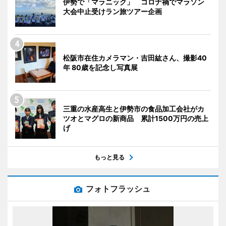
伊勢で「マラニック」 コロナ禍でマラソン
大会中止受けラン旅ツアー企画
松阪市在住カメラマン・吉田紘さん、撮影40
年 80歳を記念し写真展
三重の水産高生と伊勢市の食品加工会社がカ
ツオとマグロの新商品 累計1500万円の売上
げ
もっと見る
フォトフラッシュ