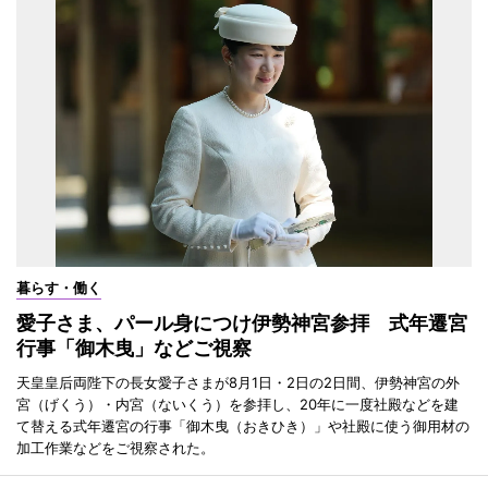
暮らす・働く
愛子さま、パール身につけ伊勢神宮参拝 式年遷宮
行事「御木曳」などご視察
天皇皇后両陛下の長女愛子さまが8月1日・2日の2日間、伊勢神宮の外
宮（げくう）・内宮（ないくう）を参拝し、20年に一度社殿などを建
て替える式年遷宮の行事「御木曳（おきひき）」や社殿に使う御用材の
加工作業などをご視察された。