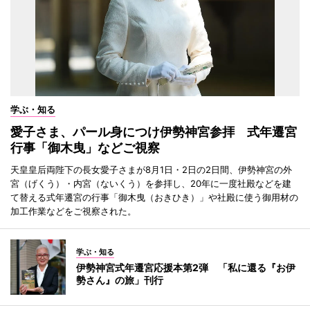
学ぶ・知る
愛子さま、パール身につけ伊勢神宮参拝 式年遷宮
行事「御木曳」などご視察
天皇皇后両陛下の長女愛子さまが8月1日・2日の2日間、伊勢神宮の外
宮（げくう）・内宮（ないくう）を参拝し、20年に一度社殿などを建
て替える式年遷宮の行事「御木曳（おきひき）」や社殿に使う御用材の
加工作業などをご視察された。
学ぶ・知る
伊勢神宮式年遷宮応援本第2弾 「私に還る『お伊
勢さん』の旅」刊行