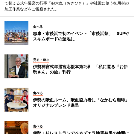
て替える式年遷宮の行事「御木曳（おきひき）」や社殿に使う御用材の
加工作業などをご視察された。
食べる
志摩・市後浜で初のイベント「市後浜祭」 SUPや
スキムボードの聖地に
見る・遊ぶ
伊勢神宮式年遷宮応援本第2弾 「私に還る『お伊
勢さん』の旅」刊行
食べる
伊勢の献血ルーム、献血協力者に「なかむら珈琲」
オリジナルブレンド進呈
食べる
伊勢・仏レストランでベネズエラ地震被災の仲間に