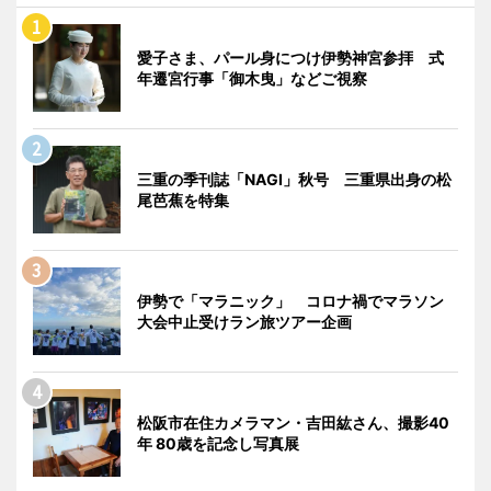
愛子さま、パール身につけ伊勢神宮参拝 式
年遷宮行事「御木曳」などご視察
三重の季刊誌「NAGI」秋号 三重県出身の松
尾芭蕉を特集
伊勢で「マラニック」 コロナ禍でマラソン
大会中止受けラン旅ツアー企画
松阪市在住カメラマン・吉田紘さん、撮影40
年 80歳を記念し写真展