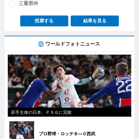
三重県外
投票する
結果を見る
ワールドフォトニュース
若手主体の日本、ＰＳＧに完敗
プロ野球・ロッテ８―０西武