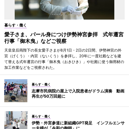
暮らす・働く
愛子さま、パール身につけ伊勢神宮参拝 式年遷宮
行事「御木曳」などご視察
天皇皇后両陛下の長女愛子さまが8月1日・2日の2日間、伊勢神宮の外
宮（げくう）・内宮（ないくう）を参拝し、20年に一度社殿などを建
て替える式年遷宮の行事「御木曳（おきひき）」や社殿に使う御用材の
加工作業などをご視察された。
暮らす・働く
志摩市民病院の屋上で入院患者がドラム演奏 動画
再生が50万回超に
暮らす・働く
伊勢・外宮参道に新組織GPT発足 インフルエンサ
ー夫婦が「令和の御師」に