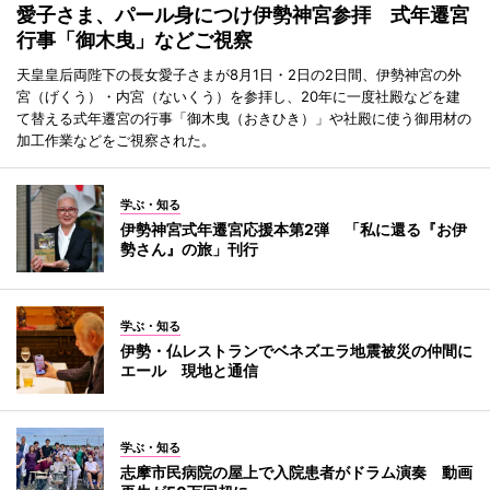
愛子さま、パール身につけ伊勢神宮参拝 式年遷宮
行事「御木曳」などご視察
天皇皇后両陛下の長女愛子さまが8月1日・2日の2日間、伊勢神宮の外
宮（げくう）・内宮（ないくう）を参拝し、20年に一度社殿などを建
て替える式年遷宮の行事「御木曳（おきひき）」や社殿に使う御用材の
加工作業などをご視察された。
学ぶ・知る
伊勢神宮式年遷宮応援本第2弾 「私に還る『お伊
勢さん』の旅」刊行
学ぶ・知る
伊勢・仏レストランでベネズエラ地震被災の仲間に
エール 現地と通信
学ぶ・知る
志摩市民病院の屋上で入院患者がドラム演奏 動画