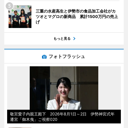
三重の水産高生と伊勢市の食品加工会社がカ
ツオとマグロの新商品 累計1500万円の売上
げ
もっと見る
フォトフラッシュ
敬宮愛子内親王殿下 2026年8月1日～2日 伊勢神宮式年
遷宮「御木曳」ご視察020