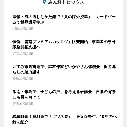
みん経トピックス
宗像・海の道むなかた館で「夏の課外授業」 カードゲー
ムで世界遺産学ぶ
宗像経済新聞
恒例「雲南プレミアムカタログ」販売開始 事業者の県外
販路開拓支援へ
雲南経済新聞
いすみ市図書館で、絵本作家どいかやさん講演会 田舎暮
らしの魅力話す
外房経済新聞
飯南・来島で「子どもの声」を考える研修会 言葉の背景
にも目を向けて
雲南経済新聞
瑞穂町郷土資料館で「キツネ展」 身近な野生、10年の記
録を紹介