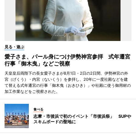
見る・遊ぶ
愛子さま、パール身につけ伊勢神宮参拝 式年遷宮
行事「御木曳」などご視察
天皇皇后両陛下の長女愛子さまが8月1日・2日の2日間、伊勢神宮の外
宮（げくう）・内宮（ないくう）を参拝し、20年に一度社殿などを建
て替える式年遷宮の行事「御木曳（おきひき）」や社殿に使う御用材の
加工作業などをご視察された。
食べる
志摩・市後浜で初のイベント「市後浜祭」 SUPや
スキムボードの聖地に