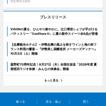
西多摩経済新聞
プレスリリース
VISONの夏を、ひんやり鮮やかに。辻口博啓シェフが手がける
パティスリー「Confiture H」に夏の新作スイーツ全6品が登場
【志摩観光ホテル】～伊勢志摩の風土を映すワインと海の幸フ
ランス料理の饗宴～『伊勢美し国醸造所 メーカーズディナー』
10月3日（土）開催
菰野町70周年記念！8月27日（木）全国生放送「2026年度 夏
期巡回ラジオ体操・みんなの体操会」開催
もっと見る
食べる
見る・遊ぶ
買う