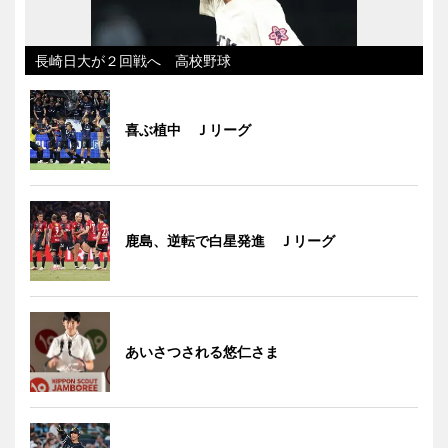
長崎日大が２回戦へ 高校野球
喜ぶ植中 Ｊリーグ
鹿島、逆転で白星発進 Ｊリーグ
あいさつされる悠仁さま