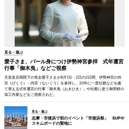
見る・遊ぶ
愛子さま、パール身につけ伊勢神宮参拝 式年遷宮
行事「御木曳」などご視察
天皇皇后両陛下の長女愛子さまが8月1日・2日の2日間、伊勢神宮の外
宮（げくう）・内宮（ないくう）を参拝し、20年に一度社殿などを建
て替える式年遷宮の行事「御木曳（おきひき）」や社殿に使う御用材の
加工作業などをご視察された。
見る・遊ぶ
志摩・市後浜で初のイベント「市後浜祭」 SUPや
スキムボードの聖地に