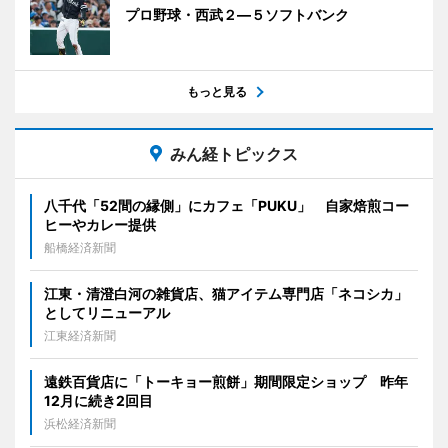
プロ野球・西武２―５ソフトバンク
もっと見る
みん経トピックス
八千代「52間の縁側」にカフェ「PUKU」 自家焙煎コー
ヒーやカレー提供
船橋経済新聞
江東・清澄白河の雑貨店、猫アイテム専門店「ネコシカ」
としてリニューアル
江東経済新聞
遠鉄百貨店に「トーキョー煎餅」期間限定ショップ 昨年
12月に続き2回目
浜松経済新聞