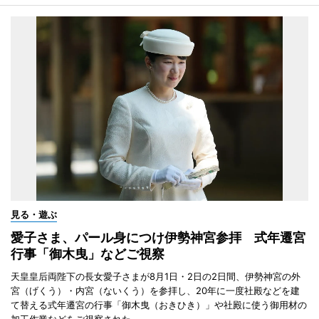
見る・遊ぶ
愛子さま、パール身につけ伊勢神宮参拝 式年遷宮
行事「御木曳」などご視察
天皇皇后両陛下の長女愛子さまが8月1日・2日の2日間、伊勢神宮の外
宮（げくう）・内宮（ないくう）を参拝し、20年に一度社殿などを建
て替える式年遷宮の行事「御木曳（おきひき）」や社殿に使う御用材の
加工作業などをご視察された。