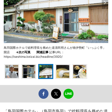
鳥羽国際ホテルで総料理長を務めた道清民明さんが南伊勢町「いっぷく亭」
開店
→次の写真
関連記事
記事URL：
https://iseshima.keizai.biz/headline/3920/
「鳥羽国際ホテル」（鳥羽市鳥羽）で総料理長を務めた道