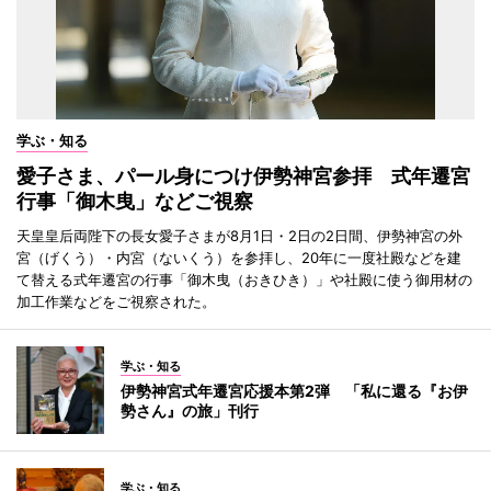
学ぶ・知る
愛子さま、パール身につけ伊勢神宮参拝 式年遷宮
行事「御木曳」などご視察
天皇皇后両陛下の長女愛子さまが8月1日・2日の2日間、伊勢神宮の外
宮（げくう）・内宮（ないくう）を参拝し、20年に一度社殿などを建
て替える式年遷宮の行事「御木曳（おきひき）」や社殿に使う御用材の
加工作業などをご視察された。
学ぶ・知る
伊勢神宮式年遷宮応援本第2弾 「私に還る『お伊
勢さん』の旅」刊行
学ぶ・知る