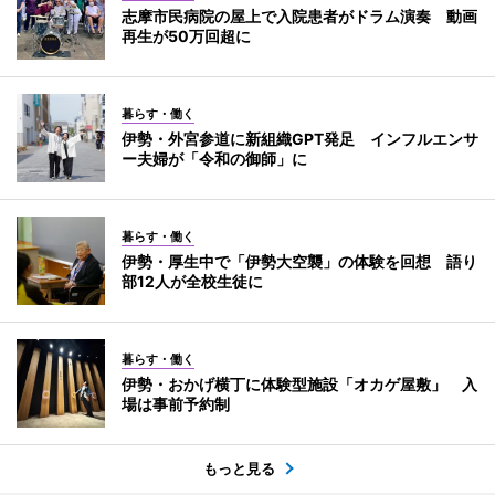
志摩市民病院の屋上で入院患者がドラム演奏 動画
再生が50万回超に
暮らす・働く
伊勢・外宮参道に新組織GPT発足 インフルエンサ
ー夫婦が「令和の御師」に
暮らす・働く
伊勢・厚生中で「伊勢大空襲」の体験を回想 語り
部12人が全校生徒に
暮らす・働く
伊勢・おかげ横丁に体験型施設「オカゲ屋敷」 入
場は事前予約制
もっと見る