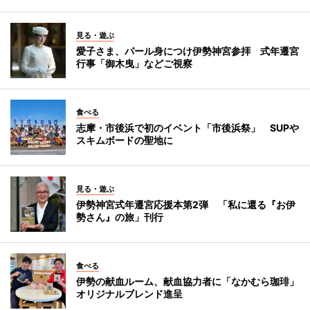
見る・遊ぶ
愛子さま、パール身につけ伊勢神宮参拝 式年遷宮
行事「御木曳」などご視察
食べる
志摩・市後浜で初のイベント「市後浜祭」 SUPや
スキムボードの聖地に
見る・遊ぶ
伊勢神宮式年遷宮応援本第2弾 「私に還る『お伊
勢さん』の旅」刊行
食べる
伊勢の献血ルーム、献血協力者に「なかむら珈琲」
オリジナルブレンド進呈