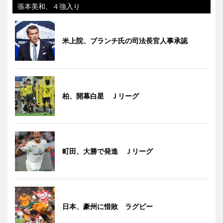
張本美和、４強入り
米上院、ブランチ氏の司法長官人事承認
柏、開幕白星 Ｊリーグ
町田、大勝で発進 Ｊリーグ
日本、豪州に惜敗 ラグビー