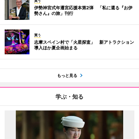
買う
伊勢神宮式年遷宮応援本第2弾 「私に還る『お伊
勢さん』の旅」刊行
買う
志摩スペイン村で「火星探査」 新アトラクション
導入ほか夏企画始まる
もっと見る
学ぶ・知る