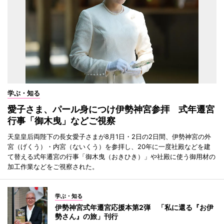
学ぶ・知る
愛子さま、パール身につけ伊勢神宮参拝 式年遷宮
行事「御木曳」などご視察
天皇皇后両陛下の長女愛子さまが8月1日・2日の2日間、伊勢神宮の外
宮（げくう）・内宮（ないくう）を参拝し、20年に一度社殿などを建
て替える式年遷宮の行事「御木曳（おきひき）」や社殿に使う御用材の
加工作業などをご視察された。
学ぶ・知る
伊勢神宮式年遷宮応援本第2弾 「私に還る『お伊
勢さん』の旅」刊行