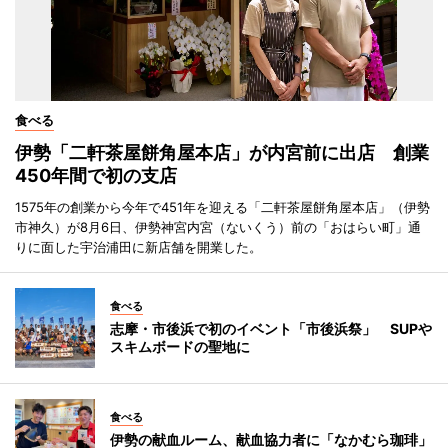
食べる
伊勢「二軒茶屋餅角屋本店」が内宮前に出店 創業
450年間で初の支店
1575年の創業から今年で451年を迎える「二軒茶屋餅角屋本店」（伊勢
市神久）が8月6日、伊勢神宮内宮（ないくう）前の「おはらい町」通
りに面した宇治浦田に新店舗を開業した。
食べる
志摩・市後浜で初のイベント「市後浜祭」 SUPや
スキムボードの聖地に
食べる
伊勢の献血ルーム、献血協力者に「なかむら珈琲」