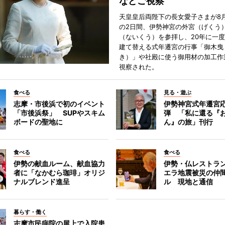
などご視察
天皇皇后両陛下の長女愛子さまが8月
の2日間、伊勢神宮の外宮（げくう
（ないくう）を参拝し、20年に一
建て替える式年遷宮の行事「御木曳
き）」や社殿に使う御用材の加工作
視察された。
食べる
見る・遊ぶ
志摩・市後浜で初のイベント
伊勢神宮式年遷宮
「市後浜祭」 SUPやスキム
弾 「私に還る『
ボードの聖地に
ん』の旅」刊行
食べる
食べる
伊勢の献血ルーム、献血協力
伊勢・仏レストラ
者に「なかむら珈琲」オリジ
エラ地震被災の仲
ナルブレンド進呈
ル 現地と通信
暮らす・働く
志摩市民病院の屋上で入院患