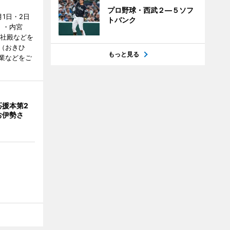
プロ野球・西武２―５ソフ
1日・2日
トバンク
）・内宮
度社殿などを
（おきひ
もっと見る
業などをご
応援本第2
お伊勢さ