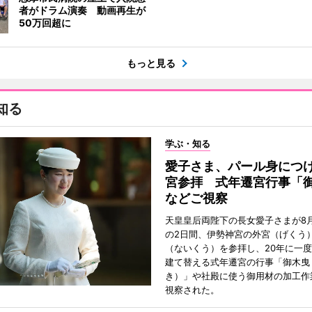
者がドラム演奏 動画再生が
50万回超に
もっと見る
知る
学ぶ・知る
愛子さま、パール身につ
宮参拝 式年遷宮行事「
などご視察
天皇皇后両陛下の長女愛子さまが8月
の2日間、伊勢神宮の外宮（げくう
（ないくう）を参拝し、20年に一
建て替える式年遷宮の行事「御木曳
き）」や社殿に使う御用材の加工作
視察された。