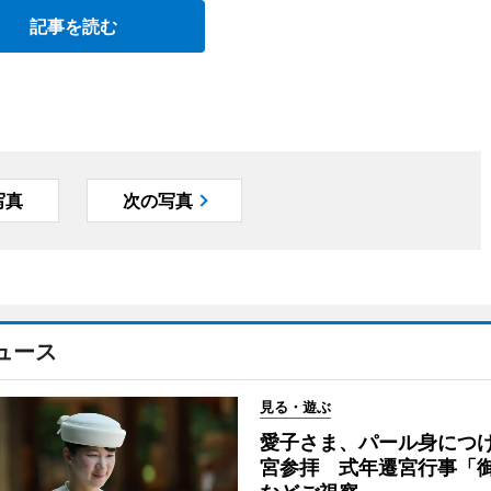
記事を読む
写真
次の写真
ュース
見る・遊ぶ
愛子さま、パール身につ
宮参拝 式年遷宮行事「