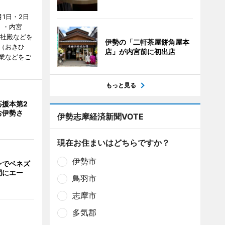
1日・2日
）・内宮
度社殿などを
伊勢の「二軒茶屋餅角屋本
（おきひ
店」が内宮前に初出店
業などをご
もっと見る
応援本第2
お伊勢さ
伊勢志摩経済新聞VOTE
現在お住まいはどちらですか？
伊勢市
ンでベネズ
間にエー
鳥羽市
志摩市
多気郡