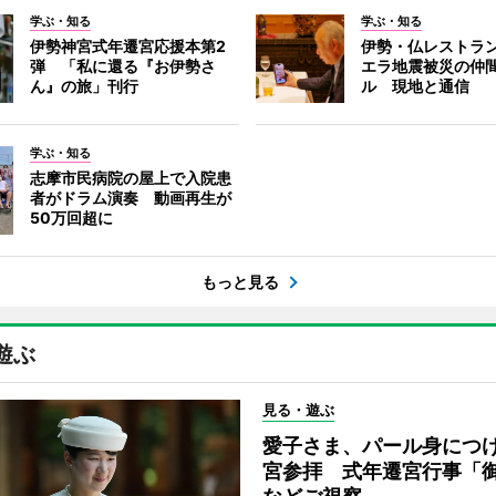
学ぶ・知る
学ぶ・知る
伊勢神宮式年遷宮応援本第2
伊勢・仏レストラ
弾 「私に還る『お伊勢さ
エラ地震被災の仲
ん』の旅」刊行
ル 現地と通信
学ぶ・知る
志摩市民病院の屋上で入院患
者がドラム演奏 動画再生が
50万回超に
もっと見る
遊ぶ
見る・遊ぶ
愛子さま、パール身につ
宮参拝 式年遷宮行事「