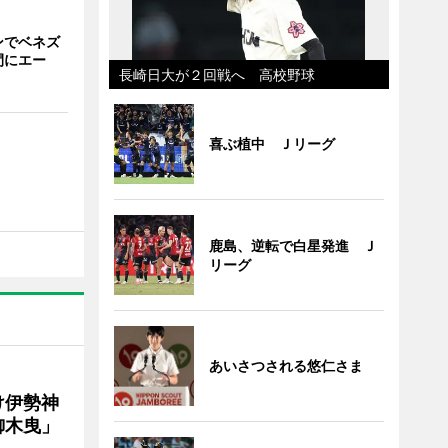
ンでベネズ
間にエー
長崎日大が２回戦へ 高校野球
喜ぶ植中 Ｊリーグ
鹿島、逆転で白星発進 Ｊ
リーグ
あいさつされる悠仁さま
け伊勢神
御木曳」