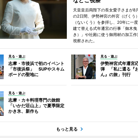
などご視察
天皇皇后両陛下の長女愛子さまが8月
の2日間、伊勢神宮の外宮（げくう
（ないくう）を参拝し、20年に一
建て替える式年遷宮の行事「御木曳
き）」や社殿に使う御用材の加工作
視察された。
見る・遊ぶ
見る・遊ぶ
志摩・市後浜で初のイベント
伊勢神宮式年遷宮
「市後浜祭」 SUPやスキム
弾 「私に還る『
ボードの聖地に
ん』の旅」刊行
見る・遊ぶ
志摩・カキ料理専門の旅館
「いかだ荘山上」で夏季限定
かき氷、新作も
もっと見る