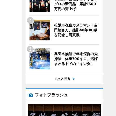
グロの新商品 累計1500
万円の売上げ
松阪市在住カメラマン・吉
田紘さん、撮影40年 80歳
を記念し写真展
鳥羽水族館で年末恒例の大
掃除 体重700キロ、逃げ
まわるトドの「キンタ」
もっと見る
フォトフラッシュ