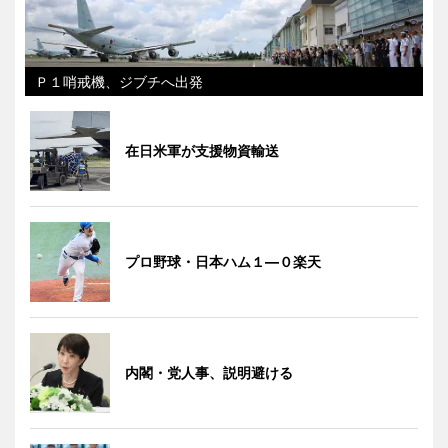
Ｐ１哨戒機、ジブチへ出発
在日米軍が支援物資輸送
プロ野球・日本ハム１―０楽天
内閣・党人事、説明避ける