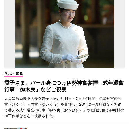
学ぶ・知る
愛子さま、パール身につけ伊勢神宮参拝 式年遷宮
行事「御木曳」などご視察
天皇皇后両陛下の長女愛子さまが8月1日・2日の2日間、伊勢神宮の外
宮（げくう）・内宮（ないくう）を参拝し、20年に一度社殿などを建
て替える式年遷宮の行事「御木曳（おきひき）」や社殿に使う御用材の
加工作業などをご視察された。