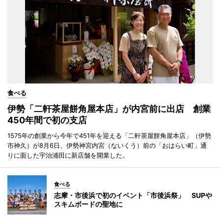
食べる
伊勢「二軒茶屋餅角屋本店」が内宮前に出店 創業
450年間で初の支店
1575年の創業から今年で451年を迎える「二軒茶屋餅角屋本店」（伊勢
市神久）が8月6日、伊勢神宮内宮（ないくう）前の「おはらい町」通
りに面した宇治浦田に新店舗を開業した。
食べる
志摩・市後浜で初のイベント「市後浜祭」 SUPや
スキムボードの聖地に