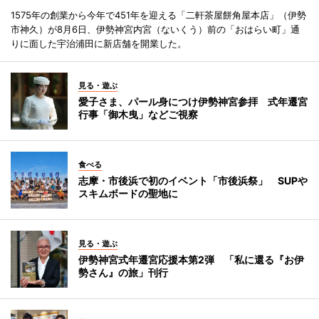
1575年の創業から今年で451年を迎える「二軒茶屋餅角屋本店」（伊勢
市神久）が8月6日、伊勢神宮内宮（ないくう）前の「おはらい町」通
りに面した宇治浦田に新店舗を開業した。
見る・遊ぶ
愛子さま、パール身につけ伊勢神宮参拝 式年遷宮
行事「御木曳」などご視察
食べる
志摩・市後浜で初のイベント「市後浜祭」 SUPや
スキムボードの聖地に
見る・遊ぶ
伊勢神宮式年遷宮応援本第2弾 「私に還る『お伊
勢さん』の旅」刊行