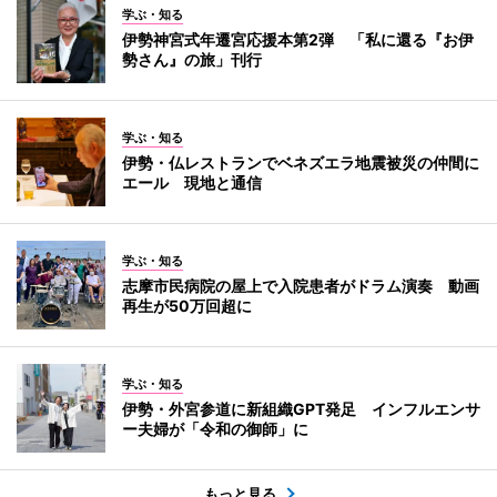
学ぶ・知る
伊勢神宮式年遷宮応援本第2弾 「私に還る『お伊
勢さん』の旅」刊行
学ぶ・知る
伊勢・仏レストランでベネズエラ地震被災の仲間に
エール 現地と通信
学ぶ・知る
志摩市民病院の屋上で入院患者がドラム演奏 動画
再生が50万回超に
学ぶ・知る
伊勢・外宮参道に新組織GPT発足 インフルエンサ
ー夫婦が「令和の御師」に
もっと見る