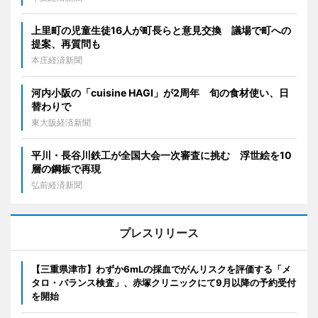
上里町の児童生徒16人が町長らと意見交換 議場で町への
提案、再質問も
本庄経済新聞
河内小阪の「cuisine HAGI」が2周年 旬の食材使い、日
替わりで
東大阪経済新聞
平川・長谷川鉄工が全国大会一次審査に挑む 浮世絵を10
層の鋼板で再現
弘前経済新聞
プレスリリース
【三重県津市】わずか6mLの採血でがんリスクを評価する「メ
タロ・バランス検査」、赤塚クリニックにて9月以降の予約受付
を開始