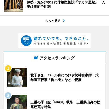
伊勢・おかげ横丁に体験型施設「オカゲ屋敷」 入
場は事前予約制
もっと見る
アクセスランキング
愛子さま、パール身につけ伊勢神宮参拝 式
年遷宮行事「御木曳」などご視察
三重の季刊誌「NAGI」秋号 三重県出身の松
尾芭蕉を特集