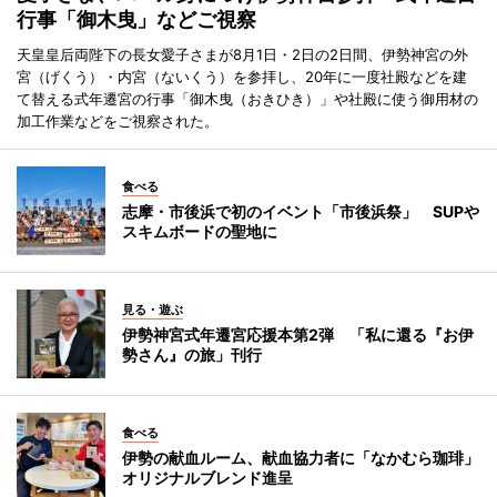
行事「御木曳」などご視察
天皇皇后両陛下の長女愛子さまが8月1日・2日の2日間、伊勢神宮の外
宮（げくう）・内宮（ないくう）を参拝し、20年に一度社殿などを建
て替える式年遷宮の行事「御木曳（おきひき）」や社殿に使う御用材の
加工作業などをご視察された。
食べる
志摩・市後浜で初のイベント「市後浜祭」 SUPや
スキムボードの聖地に
見る・遊ぶ
伊勢神宮式年遷宮応援本第2弾 「私に還る『お伊
勢さん』の旅」刊行
食べる
伊勢の献血ルーム、献血協力者に「なかむら珈琲」
オリジナルブレンド進呈