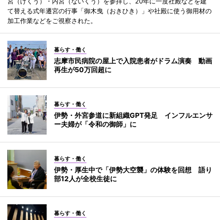
宮（げくう）・内宮（ないくう）を参拝し、20年に一度社殿などを建
て替える式年遷宮の行事「御木曳（おきひき）」や社殿に使う御用材の
加工作業などをご視察された。
暮らす・働く
志摩市民病院の屋上で入院患者がドラム演奏 動画
再生が50万回超に
暮らす・働く
伊勢・外宮参道に新組織GPT発足 インフルエンサ
ー夫婦が「令和の御師」に
暮らす・働く
伊勢・厚生中で「伊勢大空襲」の体験を回想 語り
部12人が全校生徒に
暮らす・働く