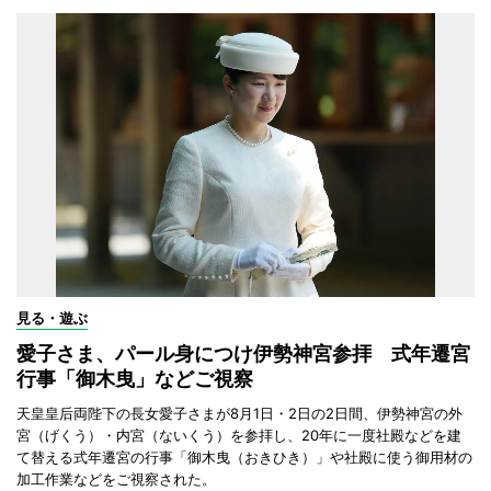
見る・遊ぶ
愛子さま、パール身につけ伊勢神宮参拝 式年遷宮
行事「御木曳」などご視察
天皇皇后両陛下の長女愛子さまが8月1日・2日の2日間、伊勢神宮の外
宮（げくう）・内宮（ないくう）を参拝し、20年に一度社殿などを建
て替える式年遷宮の行事「御木曳（おきひき）」や社殿に使う御用材の
加工作業などをご視察された。