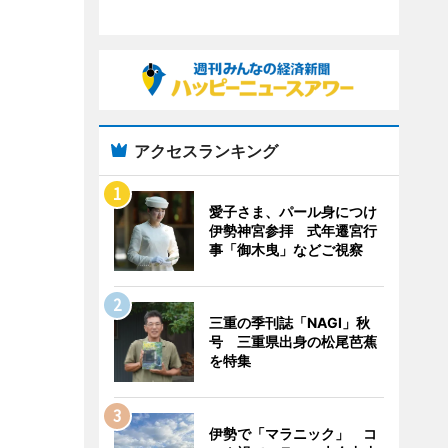
アクセスランキング
愛子さま、パール身につけ
伊勢神宮参拝 式年遷宮行
事「御木曳」などご視察
三重の季刊誌「NAGI」秋
号 三重県出身の松尾芭蕉
を特集
伊勢で「マラニック」 コ