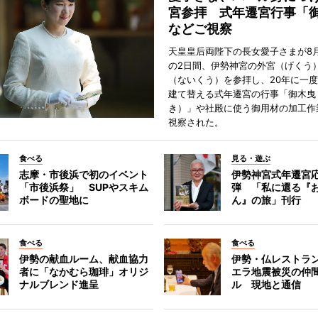
宮参拝 式年遷宮行事「
などご視察
天皇皇后両陛下の長女愛子さまが8月
の2日間、伊勢神宮の外宮（げくう
（ないくう）を参拝し、20年に一
建て替える式年遷宮の行事「御木曳
き）」や社殿に使う御用材の加工作
視察された。
食べる
見る・遊ぶ
志摩・市後浜で初のイベント
伊勢神宮式年遷宮
「市後浜祭」 SUPやスキム
弾 「私に還る『
ボードの聖地に
ん』の旅」刊行
食べる
食べる
伊勢の献血ルーム、献血協力
伊勢・仏レストラ
者に「なかむら珈琲」オリジ
エラ地震被災の仲
ナルブレンド進呈
ル 現地と通信