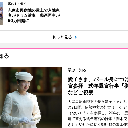
暮らす・働く
志摩市民病院の屋上で入院患
者がドラム演奏 動画再生が
50万回超に
もっと見る
知る
学ぶ・知る
愛子さま、パール身につ
宮参拝 式年遷宮行事「
などご視察
天皇皇后両陛下の長女愛子さまが8月
の2日間、伊勢神宮の外宮（げくう
（ないくう）を参拝し、20年に一
建て替える式年遷宮の行事「御木曳
き）」や社殿に使う御用材の加工作