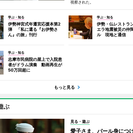
視察された。
学ぶ・知る
学ぶ・知る
伊勢神宮式年遷宮応援本第2
伊勢・仏レストラ
弾 「私に還る『お伊勢さ
エラ地震被災の仲
ん』の旅」刊行
ル 現地と通信
学ぶ・知る
志摩市民病院の屋上で入院患
者がドラム演奏 動画再生が
50万回超に
もっと見る
遊ぶ
見る・遊ぶ
愛子さま、パール身につ