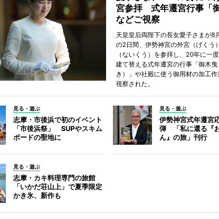
宮参拝 式年遷宮行事「
などご視察
天皇皇后両陛下の長女愛子さまが8月
の2日間、伊勢神宮の外宮（げくう
（ないくう）を参拝し、20年に一
建て替える式年遷宮の行事「御木曳
き）」や社殿に使う御用材の加工作
視察された。
見る・遊ぶ
見る・遊ぶ
志摩・市後浜で初のイベント
伊勢神宮式年遷宮
「市後浜祭」 SUPやスキム
弾 「私に還る『
ボードの聖地に
ん』の旅」刊行
見る・遊ぶ
志摩・カキ料理専門の旅館
「いかだ荘山上」で夏季限定
かき氷、新作も