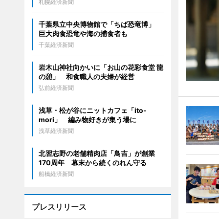
札幌経済新聞
千葉県立中央博物館で「ちば恐竜博」
巨大肉食恐竜や海の捕食者も
千葉経済新聞
岩木山神社向かいに「お山の花彩食堂 龍
の憩」 和食職人の夫婦が経営
弘前経済新聞
浅草・松が谷にニットカフェ「ito-
mori」 編み物好きが集う場に
浅草経済新聞
北習志野の老舗精肉店「鳥吉」が創業
170周年 幕末から続くのれん守る
船橋経済新聞
プレスリリース