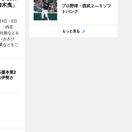
御木曳」
プロ野球・西武２―５ソフ
トバンク
1日・2日
）・内宮
もっと見る
度社殿などを
（おきひ
業などをご
応援本第2
お伊勢さ