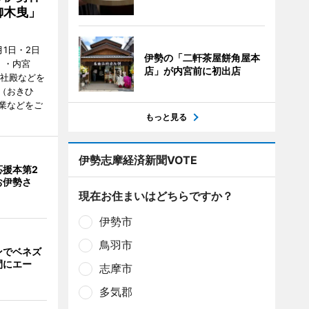
御木曳」
1日・2日
伊勢の「二軒茶屋餅角屋本
）・内宮
店」が内宮前に初出店
度社殿などを
（おきひ
業などをご
もっと見る
伊勢志摩経済新聞VOTE
応援本第2
お伊勢さ
現在お住まいはどちらですか？
伊勢市
鳥羽市
ンでベネズ
間にエー
志摩市
多気郡