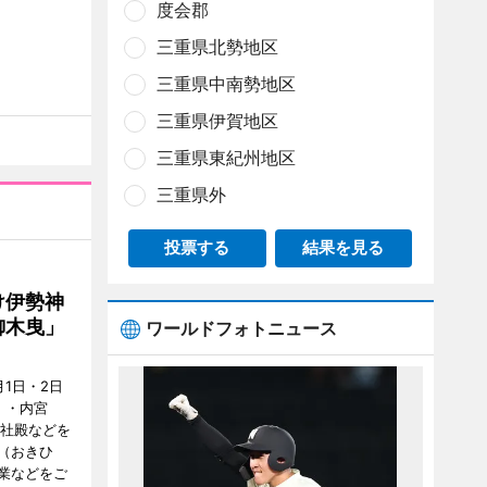
度会郡
三重県北勢地区
三重県中南勢地区
三重県伊賀地区
三重県東紀州地区
三重県外
投票する
結果を見る
け伊勢神
御木曳」
ワールドフォトニュース
1日・2日
）・内宮
度社殿などを
（おきひ
業などをご