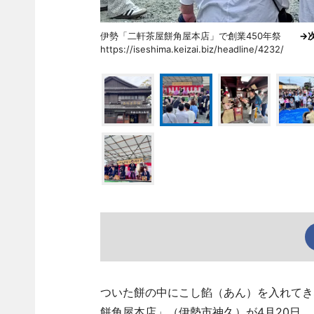
伊勢「二軒茶屋餅角屋本店」で創業450年祭
→
https://iseshima.keizai.biz/headline/4232/
ついた餅の中にこし餡（あん）を入れてき
餅角屋本店」（伊勢市神久）が4月20日、