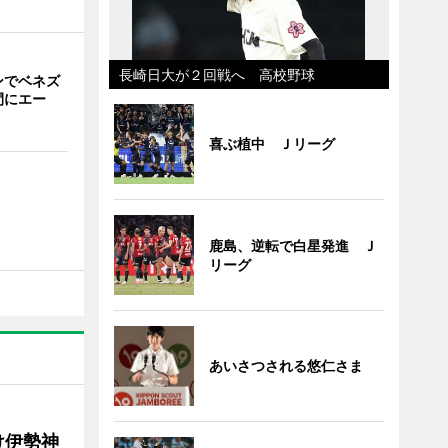
長崎日大が２回戦へ 高校野球
ンでベネズ
間にエー
喜ぶ植中 Ｊリーグ
鹿島、逆転で白星発進 Ｊ
リーグ
あいさつされる悠仁さま
け伊勢神