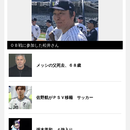
ＯＢ戦に参加した松井さん
メッシの父死去、６８歳
佐野航がＰＳＶ移籍 サッカー
張本美和、４強入り