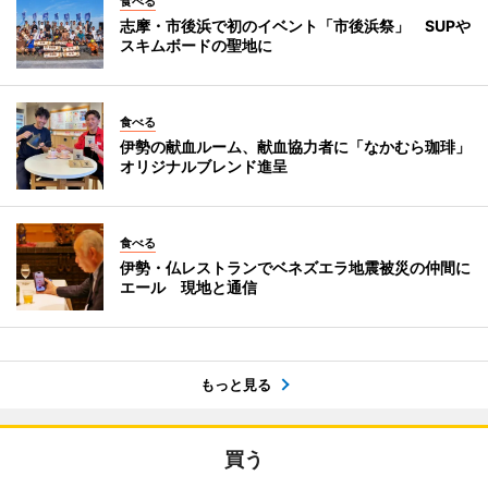
食べる
志摩・市後浜で初のイベント「市後浜祭」 SUPや
スキムボードの聖地に
食べる
伊勢の献血ルーム、献血協力者に「なかむら珈琲」
オリジナルブレンド進呈
食べる
伊勢・仏レストランでベネズエラ地震被災の仲間に
エール 現地と通信
もっと見る
買う