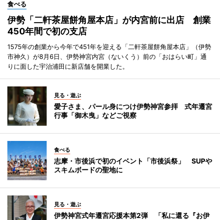
食べる
伊勢「二軒茶屋餅角屋本店」が内宮前に出店 創業
450年間で初の支店
1575年の創業から今年で451年を迎える「二軒茶屋餅角屋本店」（伊勢
市神久）が8月6日、伊勢神宮内宮（ないくう）前の「おはらい町」通
りに面した宇治浦田に新店舗を開業した。
見る・遊ぶ
愛子さま、パール身につけ伊勢神宮参拝 式年遷宮
行事「御木曳」などご視察
食べる
志摩・市後浜で初のイベント「市後浜祭」 SUPや
スキムボードの聖地に
見る・遊ぶ
伊勢神宮式年遷宮応援本第2弾 「私に還る『お伊