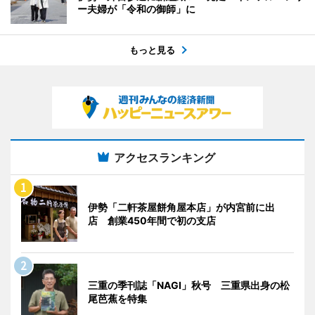
ー夫婦が「令和の御師」に
もっと見る
アクセスランキング
伊勢「二軒茶屋餅角屋本店」が内宮前に出
店 創業450年間で初の支店
三重の季刊誌「NAGI」秋号 三重県出身の松
尾芭蕉を特集