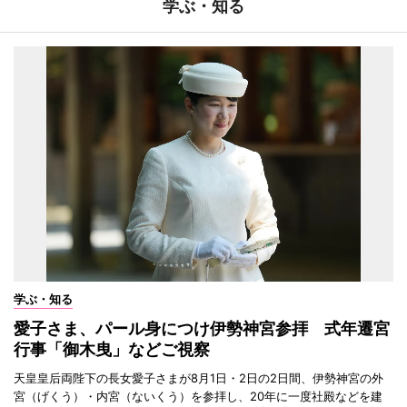
学ぶ・知る
学ぶ・知る
愛子さま、パール身につけ伊勢神宮参拝 式年遷宮
行事「御木曳」などご視察
天皇皇后両陛下の長女愛子さまが8月1日・2日の2日間、伊勢神宮の外
宮（げくう）・内宮（ないくう）を参拝し、20年に一度社殿などを建