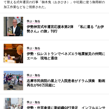
て替える式年遷宮の行事「御木曳（おきひき）」や社殿に使う御用材の
加工作業などをご視察された。
学ぶ・知る
伊勢神宮式年遷宮応援本第2弾 「私に還る『お伊
勢さん』の旅」刊行
学ぶ・知る
伊勢・仏レストランでベネズエラ地震被災の仲間に
エール 現地と通信
学ぶ・知る
志摩市民病院の屋上で入院患者がドラム演奏 動画
再生が50万回超に
学ぶ・知る
伊勢・外宮参道に新組織GPT発足 インフルエンサ