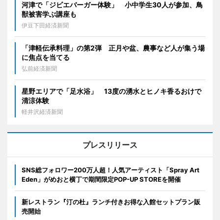
河津で「ジビエバーガー体験」 小中学生30人が参加、鳥
獣被害学ぶ講座も
伊豆下田経済新聞
「津軽伝承料理」の第2弾 正月や盆、農事など人が集う場
に焦点を当てる
弘前経済新聞
星野エリアで「足水浴」 13度の湧水とヒノキ香るおけで
清涼体験
軽井沢経済新聞
プレスリリース
SNS総フォロワー200万人超！人気アーティスト「Spray Art
Eden」がめおと横丁で期間限定POP-UP STOREを開催
新レストラン『汀の杜』ランチ付きお得な入館セットプラン販
売開始