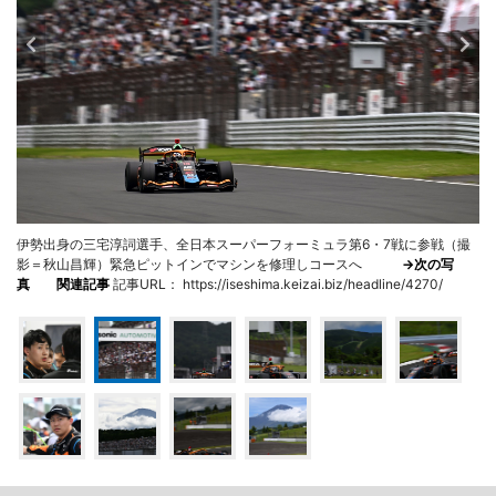
伊勢出身の三宅淳詞選手、全日本スーパーフォーミュラ第6・7戦に参戦（撮
影＝秋山昌輝）緊急ピットインでマシンを修理しコースへ
→次の写
真
関連記事
記事URL： https://iseshima.keizai.biz/headline/4270/