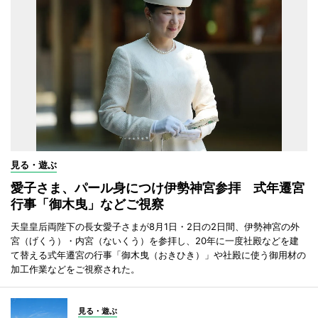
見る・遊ぶ
愛子さま、パール身につけ伊勢神宮参拝 式年遷宮
行事「御木曳」などご視察
天皇皇后両陛下の長女愛子さまが8月1日・2日の2日間、伊勢神宮の外
宮（げくう）・内宮（ないくう）を参拝し、20年に一度社殿などを建
て替える式年遷宮の行事「御木曳（おきひき）」や社殿に使う御用材の
加工作業などをご視察された。
見る・遊ぶ