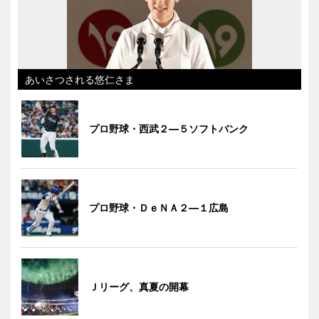
あいさつされる悠仁さま
プロ野球・西武２―５ソフトバンク
プロ野球・ＤｅＮＡ２―１広島
Ｊリーグ、真夏の開幕