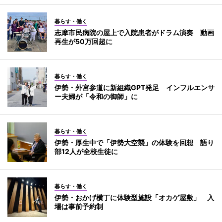
暮らす・働く
志摩市民病院の屋上で入院患者がドラム演奏 動画
再生が50万回超に
暮らす・働く
伊勢・外宮参道に新組織GPT発足 インフルエンサ
ー夫婦が「令和の御師」に
暮らす・働く
伊勢・厚生中で「伊勢大空襲」の体験を回想 語り
部12人が全校生徒に
暮らす・働く
伊勢・おかげ横丁に体験型施設「オカゲ屋敷」 入
場は事前予約制