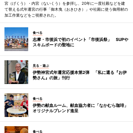
宮（げくう）・内宮（ないくう）を参拝し、20年に一度社殿などを建
て替える式年遷宮の行事「御木曳（おきひき）」や社殿に使う御用材の
加工作業などをご視察された。
食べる
志摩・市後浜で初のイベント「市後浜祭」 SUPや
スキムボードの聖地に
見る・遊ぶ
伊勢神宮式年遷宮応援本第2弾 「私に還る『お伊
勢さん』の旅」刊行
食べる
伊勢の献血ルーム、献血協力者に「なかむら珈琲」
オリジナルブレンド進呈
食べる