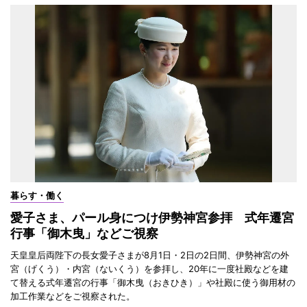
暮らす・働く
愛子さま、パール身につけ伊勢神宮参拝 式年遷宮
行事「御木曳」などご視察
天皇皇后両陛下の長女愛子さまが8月1日・2日の2日間、伊勢神宮の外
宮（げくう）・内宮（ないくう）を参拝し、20年に一度社殿などを建
て替える式年遷宮の行事「御木曳（おきひき）」や社殿に使う御用材の
加工作業などをご視察された。