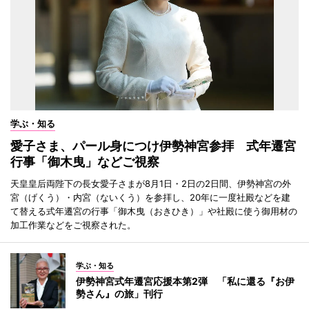
学ぶ・知る
愛子さま、パール身につけ伊勢神宮参拝 式年遷宮
行事「御木曳」などご視察
天皇皇后両陛下の長女愛子さまが8月1日・2日の2日間、伊勢神宮の外
宮（げくう）・内宮（ないくう）を参拝し、20年に一度社殿などを建
て替える式年遷宮の行事「御木曳（おきひき）」や社殿に使う御用材の
加工作業などをご視察された。
学ぶ・知る
伊勢神宮式年遷宮応援本第2弾 「私に還る『お伊
勢さん』の旅」刊行