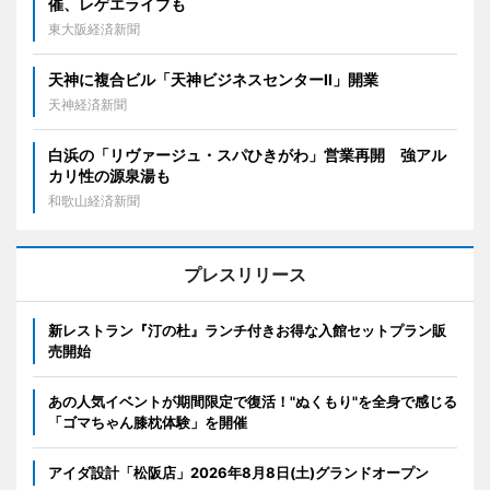
催、レゲエライブも
東大阪経済新聞
天神に複合ビル「天神ビジネスセンターII」開業
天神経済新聞
白浜の「リヴァージュ・スパひきがわ」営業再開 強アル
カリ性の源泉湯も
和歌山経済新聞
プレスリリース
新レストラン『汀の杜』ランチ付きお得な入館セットプラン販
売開始
あの人気イベントが期間限定で復活！"ぬくもり"を全身で感じる
「ゴマちゃん膝枕体験」を開催
アイダ設計「松阪店」2026年8月8日(土)グランドオープン