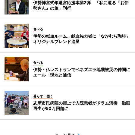
伊勢神宮式年遷宮応援本第2弾 「私に還る『お伊
勢さん』の旅」刊行
食べる
伊勢の献血ルーム、献血協力者に「なかむら珈琲」
オリジナルブレンド進呈
食べる
伊勢・仏レストランでベネズエラ地震被災の仲間に
エール 現地と通信
暮らす・働く
志摩市民病院の屋上で入院患者がドラム演奏 動画
再生が50万回超に