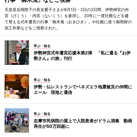
天皇皇后両陛下の長女愛子さまが8月1日・2日の2日間、伊勢神宮の外
宮（げくう）・内宮（ないくう）を参拝し、20年に一度社殿などを建
て替える式年遷宮の行事「御木曳（おきひき）」や社殿に使う御用材の
加工作業などをご視察された。
学ぶ・知る
伊勢神宮式年遷宮応援本第2弾 「私に還る『お伊
勢さん』の旅」刊行
学ぶ・知る
伊勢・仏レストランでベネズエラ地震被災の仲間に
エール 現地と通信
学ぶ・知る
志摩市民病院の屋上で入院患者がドラム演奏 動画
再生が50万回超に