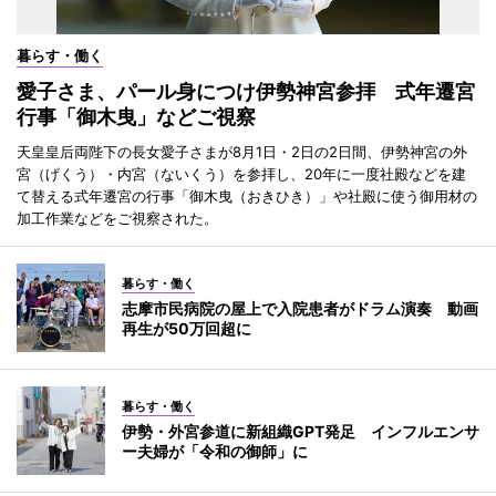
暮らす・働く
愛子さま、パール身につけ伊勢神宮参拝 式年遷宮
行事「御木曳」などご視察
天皇皇后両陛下の長女愛子さまが8月1日・2日の2日間、伊勢神宮の外
宮（げくう）・内宮（ないくう）を参拝し、20年に一度社殿などを建
て替える式年遷宮の行事「御木曳（おきひき）」や社殿に使う御用材の
加工作業などをご視察された。
暮らす・働く
志摩市民病院の屋上で入院患者がドラム演奏 動画
再生が50万回超に
暮らす・働く
伊勢・外宮参道に新組織GPT発足 インフルエンサ
ー夫婦が「令和の御師」に