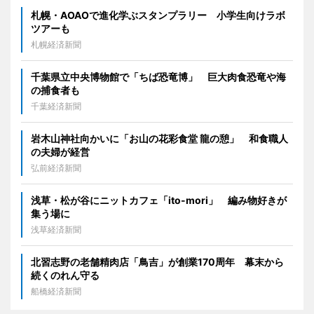
札幌・AOAOで進化学ぶスタンプラリー 小学生向けラボ
ツアーも
札幌経済新聞
千葉県立中央博物館で「ちば恐竜博」 巨大肉食恐竜や海
の捕食者も
千葉経済新聞
岩木山神社向かいに「お山の花彩食堂 龍の憩」 和食職人
の夫婦が経営
弘前経済新聞
浅草・松が谷にニットカフェ「ito-mori」 編み物好きが
集う場に
浅草経済新聞
北習志野の老舗精肉店「鳥吉」が創業170周年 幕末から
続くのれん守る
船橋経済新聞