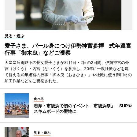
見る・遊ぶ
愛子さま、パール身につけ伊勢神宮参拝 式年遷宮
行事「御木曳」などご視察
天皇皇后両陛下の長女愛子さまが8月1日・2日の2日間、伊勢神宮の外
宮（げくう）・内宮（ないくう）を参拝し、20年に一度社殿などを建
て替える式年遷宮の行事「御木曳（おきひき）」や社殿に使う御用材の
加工作業などをご視察された。
食べる
志摩・市後浜で初のイベント「市後浜祭」 SUPや
スキムボードの聖地に
見る・遊ぶ