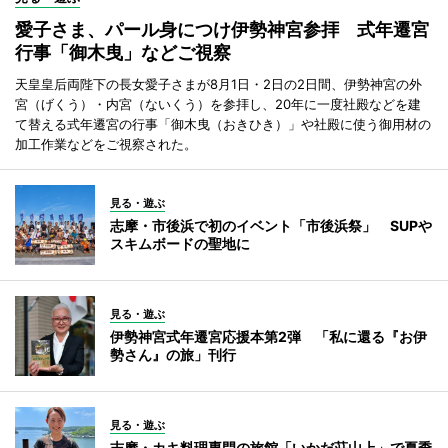
愛子さま、パール身につけ伊勢神宮参拝 式年遷宮
行事「御木曳」などご視察
天皇皇后両陛下の長女愛子さまが8月1日・2日の2日間、伊勢神宮の外
宮（げくう）・内宮（ないくう）を参拝し、20年に一度社殿などを建
て替える式年遷宮の行事「御木曳（おきひき）」や社殿に使う御用材の
加工作業などをご視察された。
見る・遊ぶ
志摩・市後浜で初のイベント「市後浜祭」 SUPや
スキムボードの聖地に
見る・遊ぶ
伊勢神宮式年遷宮応援本第2弾 「私に還る『お伊
勢さん』の旅」刊行
見る・遊ぶ
志摩・カキ料理専門の旅館「いかだ荘山上」で夏季