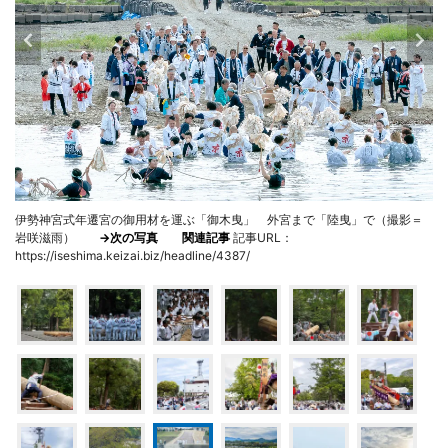
伊勢神宮式年遷宮の御用材を運ぶ「御木曳」 外宮まで「陸曳」で（撮影＝
岩咲滋雨）
→次の写真
関連記事
記事URL：
https://iseshima.keizai.biz/headline/4387/