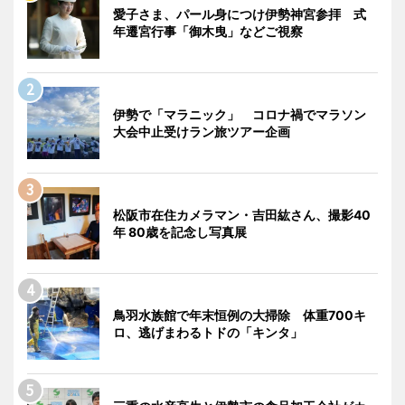
愛子さま、パール身につけ伊勢神宮参拝 式
年遷宮行事「御木曳」などご視察
伊勢で「マラニック」 コロナ禍でマラソン
大会中止受けラン旅ツアー企画
松阪市在住カメラマン・吉田紘さん、撮影40
年 80歳を記念し写真展
鳥羽水族館で年末恒例の大掃除 体重700キ
ロ、逃げまわるトドの「キンタ」