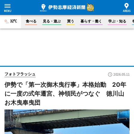
32°C
食べる
見る・遊ぶ
買う
暮らす・働く
学ぶ・知る
フォトフラッシュ
2026.05.11
伊勢で「第一次御木曳行事」本格始動 20年
に一度の式年遷宮、神領民がつなぐ 徳川山
お木曳奉曳団