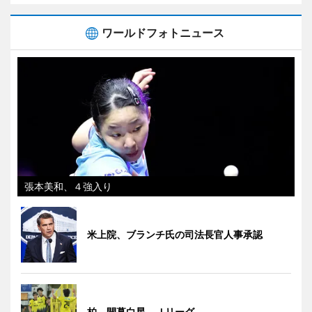
ワールドフォトニュース
張本美和、４強入り
米上院、ブランチ氏の司法長官人事承認
柏、開幕白星 Ｊリーグ