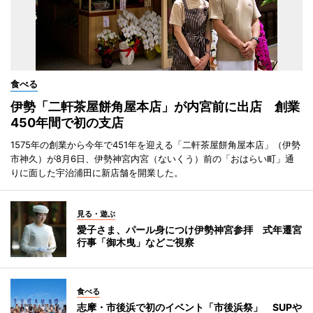
食べる
伊勢「二軒茶屋餅角屋本店」が内宮前に出店 創業
450年間で初の支店
1575年の創業から今年で451年を迎える「二軒茶屋餅角屋本店」（伊勢
市神久）が8月6日、伊勢神宮内宮（ないくう）前の「おはらい町」通
りに面した宇治浦田に新店舗を開業した。
見る・遊ぶ
愛子さま、パール身につけ伊勢神宮参拝 式年遷宮
行事「御木曳」などご視察
食べる
志摩・市後浜で初のイベント「市後浜祭」 SUPや