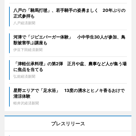
八戸の「騎馬打毬」、若手騎手の姿勇ましく 20年ぶりの
正式参拝も
八戸経済新聞
河津で「ジビエバーガー体験」 小中学生30人が参加、鳥
獣被害学ぶ講座も
伊豆下田経済新聞
「津軽伝承料理」の第2弾 正月や盆、農事など人が集う場
に焦点を当てる
弘前経済新聞
星野エリアで「足水浴」 13度の湧水とヒノキ香るおけで
清涼体験
軽井沢経済新聞
プレスリリース