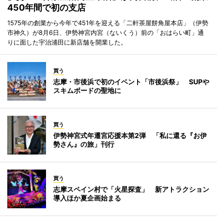
450年間で初の支店
1575年の創業から今年で451年を迎える「二軒茶屋餅角屋本店」（伊勢
市神久）が8月6日、伊勢神宮内宮（ないくう）前の「おはらい町」通
りに面した宇治浦田に新店舗を開業した。
買う
志摩・市後浜で初のイベント「市後浜祭」 SUPや
スキムボードの聖地に
買う
伊勢神宮式年遷宮応援本第2弾 「私に還る『お伊
勢さん』の旅」刊行
買う
志摩スペイン村で「火星探査」 新アトラクション
導入ほか夏企画始まる