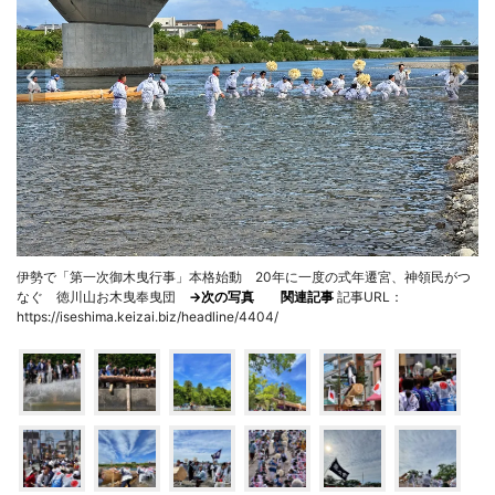
伊勢で「第一次御木曳行事」本格始動 20年に一度の式年遷宮、神領民がつ
なぐ 徳川山お木曳奉曳団
→次の写真
関連記事
記事URL：
https://iseshima.keizai.biz/headline/4404/