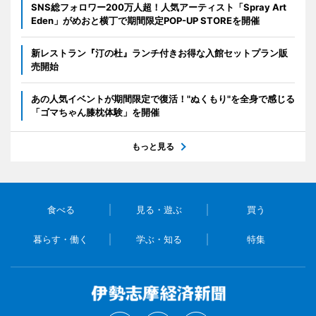
SNS総フォロワー200万人超！人気アーティスト「Spray Art
Eden」がめおと横丁で期間限定POP-UP STOREを開催
新レストラン『汀の杜』ランチ付きお得な入館セットプラン販
売開始
あの人気イベントが期間限定で復活！"ぬくもり"を全身で感じる
「ゴマちゃん膝枕体験」を開催
もっと見る
食べる
見る・遊ぶ
買う
暮らす・働く
学ぶ・知る
特集