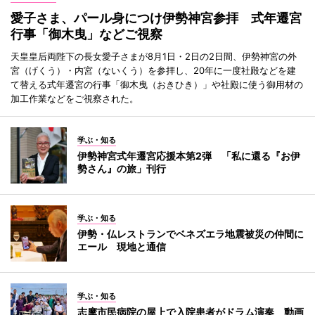
愛子さま、パール身につけ伊勢神宮参拝 式年遷宮
行事「御木曳」などご視察
天皇皇后両陛下の長女愛子さまが8月1日・2日の2日間、伊勢神宮の外
宮（げくう）・内宮（ないくう）を参拝し、20年に一度社殿などを建
て替える式年遷宮の行事「御木曳（おきひき）」や社殿に使う御用材の
加工作業などをご視察された。
学ぶ・知る
伊勢神宮式年遷宮応援本第2弾 「私に還る『お伊
勢さん』の旅」刊行
学ぶ・知る
伊勢・仏レストランでベネズエラ地震被災の仲間に
エール 現地と通信
学ぶ・知る
志摩市民病院の屋上で入院患者がドラム演奏 動画