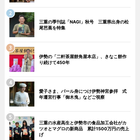
三重の季刊誌「NAGI」秋号 三重県出身の松
尾芭蕉を特集
伊勢の「二軒茶屋餅角屋本店」、きなこ餅作
り続けて450年
愛子さま、パール身につけ伊勢神宮参拝 式
年遷宮行事「御木曳」などご視察
三重の水産高生と伊勢市の食品加工会社がカ
ツオとマグロの新商品 累計1500万円の売上
げ