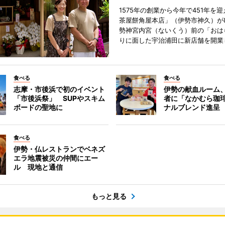
1575年の創業から今年で451年を
茶屋餅角屋本店」（伊勢市神久）が
勢神宮内宮（ないくう）前の「おは
りに面した宇治浦田に新店舗を開業
食べる
食べる
志摩・市後浜で初のイベント
伊勢の献血ルーム
「市後浜祭」 SUPやスキム
者に「なかむら珈
ボードの聖地に
ナルブレンド進呈
食べる
伊勢・仏レストランでベネズ
エラ地震被災の仲間にエー
ル 現地と通信
もっと見る