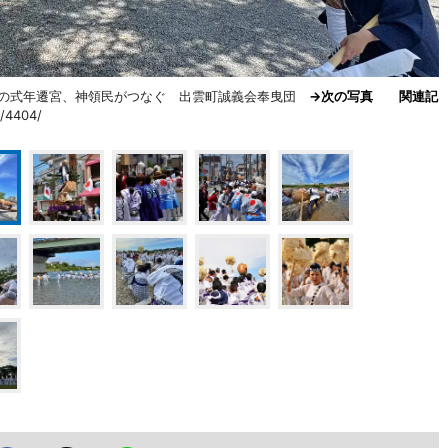
度の式年遷宮、神領民がつなぐ 出雲町誠義会奉曳団
→次の写真
関連記
e/4404/