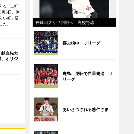
迎える「二軒
8月6日、伊
らい町」通
長崎日大が２回戦へ 高校野球
した。
喜ぶ植中 Ｊリーグ
、献血協力
琲」オリジ
鹿島、逆転で白星発進 Ｊ
リーグ
あいさつされる悠仁さま