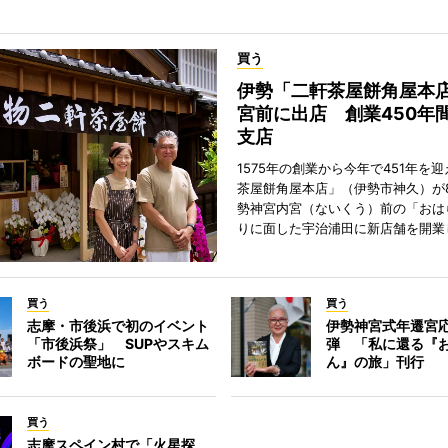
買う
伊勢「二軒茶屋餅角屋本
宮前に出店 創業450年
支店
1575年の創業から今年で451年を
茶屋餅角屋本店」（伊勢市神久）が
勢神宮内宮（ないくう）前の「おは
りに面した宇治浦田に新店舗を開業
買う
買う
志摩・市後浜で初のイベント
伊勢神宮式年遷宮
「市後浜祭」 SUPやスキム
弾 「私に還る『
ボードの聖地に
ん』の旅」刊行
買う
志摩スペイン村で「火星探