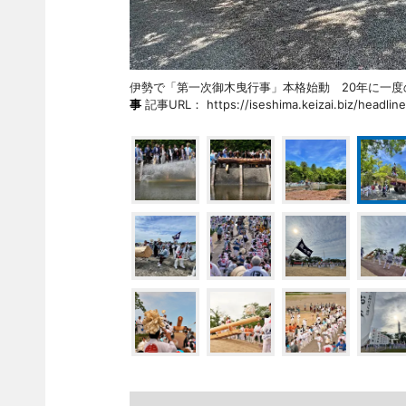
伊勢で「第一次御木曳行事」本格始動 20年に一
事
記事URL： https://iseshima.keizai.biz/headlin