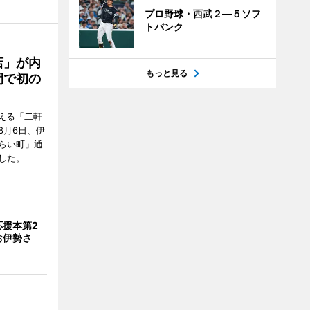
プロ野球・西武２―５ソフ
トバンク
店」が内
もっと見る
間で初の
迎える「二軒
8月6日、伊
らい町」通
した。
応援本第2
お伊勢さ