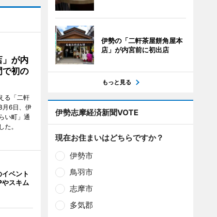
伊勢の「二軒茶屋餅角屋本
店」が内宮前に初出店
店」が内
間で初の
もっと見る
迎える「二軒
8月6日、伊
伊勢志摩経済新聞VOTE
らい町」通
した。
現在お住まいはどちらですか？
伊勢市
鳥羽市
のイベント
Pやスキム
志摩市
多気郡