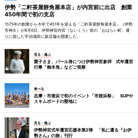
伊勢「二軒茶屋餅角屋本店」が内宮前に出店 創業
450年間で初の支店
1575年の創業から今年で451年を迎える「二軒茶屋餅角屋本店」（伊勢
市神久）が8月6日、伊勢神宮内宮（ないくう）前の「おはらい町」通
りに面した宇治浦田に新店舗を開業した。
見る・遊ぶ
愛子さま、パール身につけ伊勢神宮参拝 式年遷宮
行事「御木曳」などご視察
食べる
志摩・市後浜で初のイベント「市後浜祭」 SUPや
スキムボードの聖地に
見る・遊ぶ
伊勢神宮式年遷宮応援本第2弾 「私に還る『お伊
勢さん』の旅」刊行