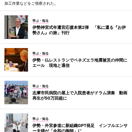
加工作業などをご視察された。
学ぶ・知る
伊勢神宮式年遷宮応援本第2弾 「私に還る『お伊
勢さん』の旅」刊行
学ぶ・知る
伊勢・仏レストランでベネズエラ地震被災の仲間に
エール 現地と通信
学ぶ・知る
志摩市民病院の屋上で入院患者がドラム演奏 動画
再生が50万回超に
学ぶ・知る
伊勢・外宮参道に新組織GPT発足 インフルエンサ
ー夫婦が「令和の御師」に