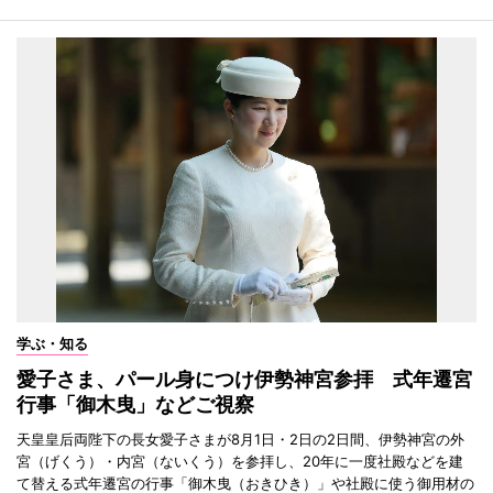
学ぶ・知る
愛子さま、パール身につけ伊勢神宮参拝 式年遷宮
行事「御木曳」などご視察
天皇皇后両陛下の長女愛子さまが8月1日・2日の2日間、伊勢神宮の外
宮（げくう）・内宮（ないくう）を参拝し、20年に一度社殿などを建
て替える式年遷宮の行事「御木曳（おきひき）」や社殿に使う御用材の