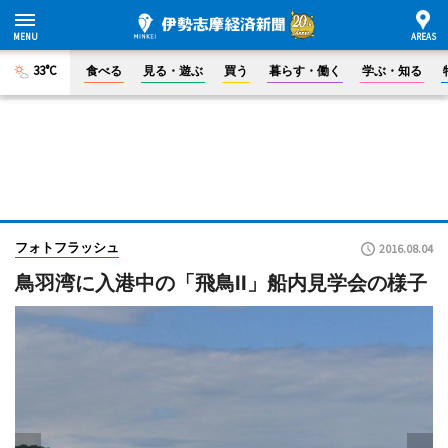
33°C
食べる
見る・遊ぶ
買う
暮らす・働く
学ぶ・知る
フォトフラッシュ
2016.08.04
鳥羽湾に入港中の「飛鳥II」船内見学会の様子