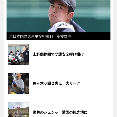
東日本国際大昌平が初勝利 高校野球
上野動物園で交通安全呼び掛け
佐々木６回２失点 大リーグ
復興のシュシャ、愛国の観光地に