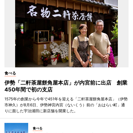
食べる
伊勢「二軒茶屋餅角屋本店」が内宮前に出店 創業
450年間で初の支店
1575年の創業から今年で451年を迎える「二軒茶屋餅角屋本店」（伊勢
市神久）が8月6日、伊勢神宮内宮（ないくう）前の「おはらい町」通
りに面した宇治浦田に新店舗を開業した。
食べる