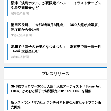
沼津「淡島ホテル」が夏限定イベント イラストサービス
や星空観望会など
沼津経済新聞
墨田区役所、「令和8年8月8日婚」 300人超が婚姻届、
開庁前から長い列
すみだ経済新聞
浦和で「親子の居場所なつまつり」 浴衣姿でヨーヨー釣
りや和太鼓楽しむ
浦和経済新聞
プレスリリース
SNS総フォロワー200万人超！人気アーティスト「Spray Art
Eden」がめおと横丁で期間限定POP-UP STOREを開催
新レストラン『汀の杜』ランチ付きお得な入館セットプラン販
売開始