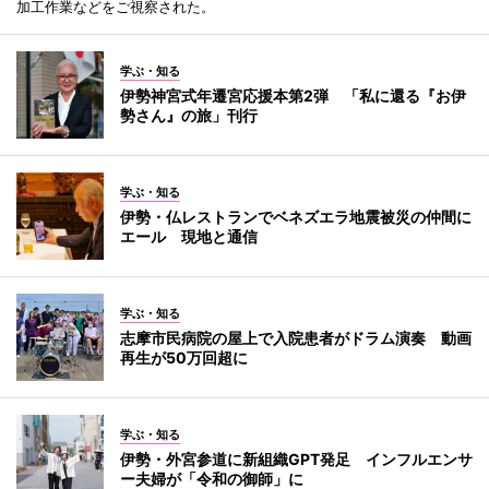
加工作業などをご視察された。
学ぶ・知る
伊勢神宮式年遷宮応援本第2弾 「私に還る『お伊
勢さん』の旅」刊行
学ぶ・知る
伊勢・仏レストランでベネズエラ地震被災の仲間に
エール 現地と通信
学ぶ・知る
志摩市民病院の屋上で入院患者がドラム演奏 動画
再生が50万回超に
学ぶ・知る
伊勢・外宮参道に新組織GPT発足 インフルエンサ
ー夫婦が「令和の御師」に