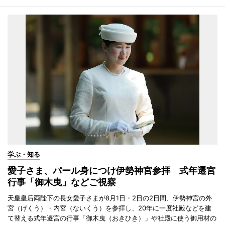
学ぶ・知る
愛子さま、パール身につけ伊勢神宮参拝 式年遷宮
行事「御木曳」などご視察
天皇皇后両陛下の長女愛子さまが8月1日・2日の2日間、伊勢神宮の外
宮（げくう）・内宮（ないくう）を参拝し、20年に一度社殿などを建
て替える式年遷宮の行事「御木曳（おきひき）」や社殿に使う御用材の