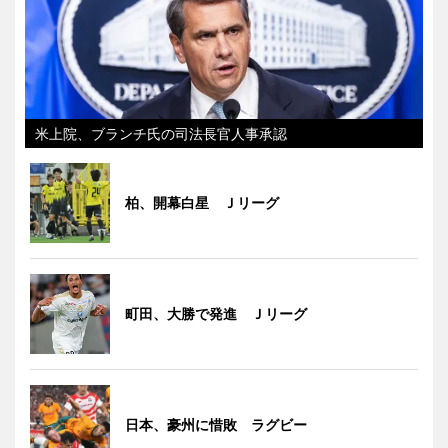
米上院、ブランチ氏の司法長官人事承認
柏、開幕白星 Ｊリーグ
町田、大勝で発進 Ｊリーグ
日本、豪州に惜敗 ラグビー