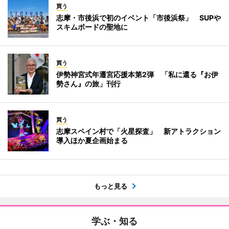
買う
志摩・市後浜で初のイベント「市後浜祭」 SUPや
スキムボードの聖地に
買う
伊勢神宮式年遷宮応援本第2弾 「私に還る『お伊
勢さん』の旅」刊行
買う
志摩スペイン村で「火星探査」 新アトラクション
導入ほか夏企画始まる
もっと見る
学ぶ・知る