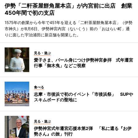
伊勢「二軒茶屋餅角屋本店」が内宮前に出店 創業
450年間で初の支店
1575年の創業から今年で451年を迎える「二軒茶屋餅角屋本店」（伊勢
市神久）が8月6日、伊勢神宮内宮（ないくう）前の「おはらい町」通
りに面した宇治浦田に新店舗を開業した。
見る・遊ぶ
愛子さま、パール身につけ伊勢神宮参拝 式年遷宮
行事「御木曳」などご視察
食べる
志摩・市後浜で初のイベント「市後浜祭」 SUPや
スキムボードの聖地に
見る・遊ぶ
伊勢神宮式年遷宮応援本第2弾 「私に還る『お伊
勢さん』の旅」刊行