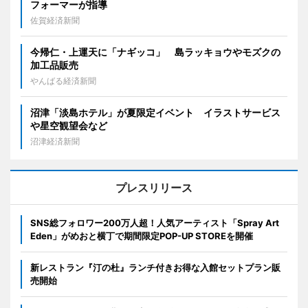
フォーマーが指導
佐賀経済新聞
今帰仁・上運天に「ナギッコ」 島ラッキョウやモズクの
加工品販売
やんばる経済新聞
沼津「淡島ホテル」が夏限定イベント イラストサービス
や星空観望会など
沼津経済新聞
プレスリリース
SNS総フォロワー200万人超！人気アーティスト「Spray Art
Eden」がめおと横丁で期間限定POP-UP STOREを開催
新レストラン『汀の杜』ランチ付きお得な入館セットプラン販
売開始